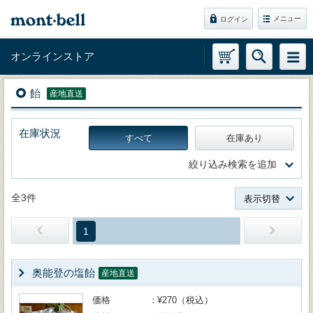
メニュー
ログイン
オンラインストア
飴
産地直送
在庫状況
すべて
在庫あり
絞り込み検索を追加
全3件
表示切替
1
奥能登の塩飴
産地直送
価格
¥270（税込）