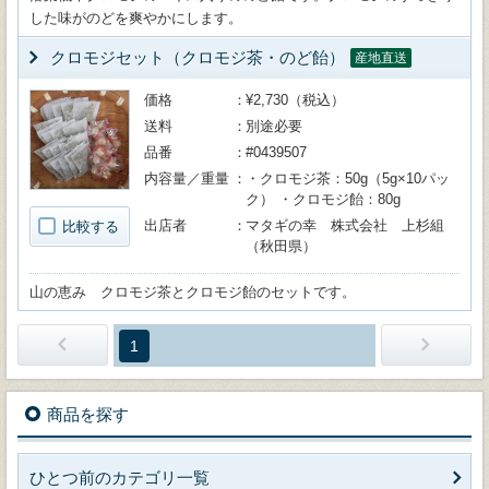
した味がのどを爽やかにします。
クロモジセット（クロモジ茶・のど飴）
産地直送
価格
¥2,730（税込）
送料
別途必要
品番
#0439507
内容量／重量
・クロモジ茶：50g（5g×10パッ
ク） ・クロモジ飴：80g
出店者
マタギの幸 株式会社 上杉組
比較する
（秋田県）
山の恵み クロモジ茶とクロモジ飴のセットです。
1
商品を探す
ひとつ前のカテゴリ一覧