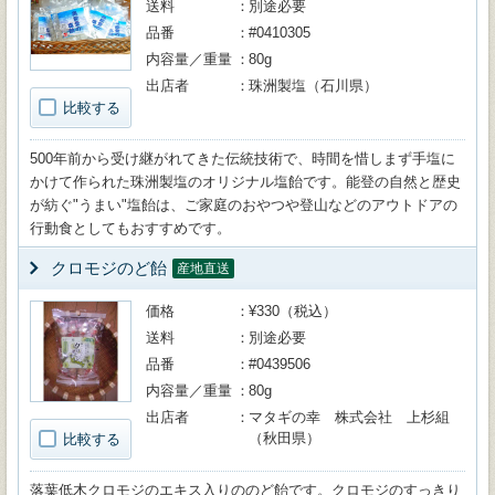
送料
別途必要
品番
#0410305
内容量／重量
80g
出店者
珠洲製塩（石川県）
比較する
500年前から受け継がれてきた伝統技術で、時間を惜しまず手塩に
かけて作られた珠洲製塩のオリジナル塩飴です。能登の自然と歴史
が紡ぐ"うまい"塩飴は、ご家庭のおやつや登山などのアウトドアの
行動食としてもおすすめです。
クロモジのど飴
産地直送
価格
¥330（税込）
送料
別途必要
品番
#0439506
内容量／重量
80g
出店者
マタギの幸 株式会社 上杉組
（秋田県）
比較する
落葉低木クロモジのエキス入りののど飴です。クロモジのすっきり