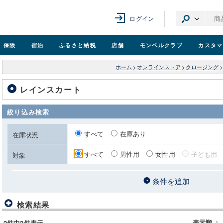
ログイン
保険
宿泊
ふるさと納税
店舗
モンベル
クラブ
カスタマ
ホーム
>
オンラインストア
>
クロージング
>
レインスカート
絞り込み検索
すべて
在庫あり
在庫状況
すべて
男性用
女性用
子ども用
対象
条件を追加
検索結果
表示順
：