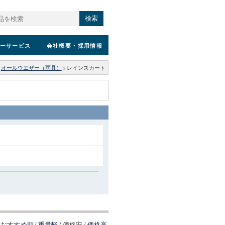
検索
ーサービス
会社概要
・採用情報
オールウエザー（雨具）
>
レインスカート
おすすめ順
/
重量軽
/
価格安
/
価格高