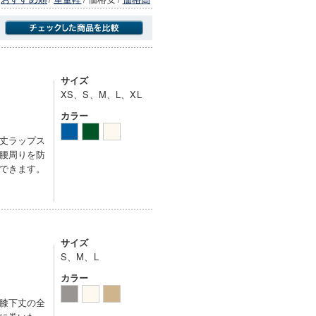
商品にのみフォーカスする
サイズ
XS、S、M、L、XL
カラー
丈ラップス
腰周りを防
できます。
サイズ
S、M、L
カラー
膝下丈の全