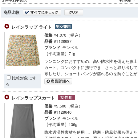
2件中2件表示
商品比較
レインラップ ライト
¥4,070（税込）
価格
#1128687
品番
モンベル
ブランド
【平均重量】71g
ランニングにおすすめの、高い防水性を備えた膝上
カート。コンパクトに携行でき、さっと取り出して
寒したり、ショートパンツが濡れるのを防ぐことが
比較対象にす
る
レインラップスカート
¥5,500（税込）
価格
#1128640
品番
モンベル
ブランド
【平均重量】136g
防水透湿性素材を使用し、防寒・防風効果も備えた