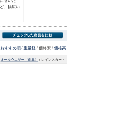
に巻いた
ど、幅広い
おすすめ順
/
重量軽
/
価格安
/
価格高
オールウエザー（雨具）
>
レインスカート