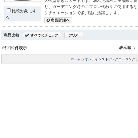
天候型巻きスカートです。濡れた場所に座る際に腰
り、ガーデニング時のエプロン代わりに使用するな
比較対象にす
シチュエーションで多用途に活躍します。
る
商品比較
表示順
：
2件中2件表示
ホーム
>
オンラインストア
>
クロージング
>