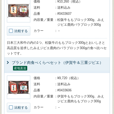
価格
¥10,260（税込）
送料
送料込み
品番
#0433607
内容量／重量
松阪牛ももブロック300g、みえ
ジビエ鹿肉バラブロック300g
カラー
－
比較する
日本三大和牛の内の1つ、松阪牛のももブロック300gとおいしさと
高品質を追求したみえジビエ鹿肉のバラブロック300gの食べ比べセ
ットです。
ブランド肉食べくらべセット（伊賀牛＆三重ジビエ）
産地直送
価格
¥9,720（税込）
送料
送料込み
品番
#0433606
内容量／重量
伊賀牛ももブロック300g、みえ
ジビエ鹿肉ももブロック300g
カラー
－
比較する