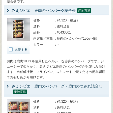
詰合せです。
みえジビエ 鹿肉のハンバーグ詰合せ
産地直送
価格
¥4,320（税込）
送料
送料込み
品番
#0433601
内容量／重量
鹿肉のハンバーグ150g×4個
カラー
－
比較する
お肉は鹿肉100％を使用したヘルシーな赤身のハンバーグです。ジ
ューシーで柔らかく、みえジビエ鹿肉のハンバーグがお楽しみ頂け
ます。自然解凍後、フライパン、スキレットで焼くだけの簡単調理
でお召しあがり頂けます。
みえジビエ 鹿肉のハンバーグ・鹿肉のつみれ詰合せ
産地直送
価格
¥4,320（税込）
送料
送料込み