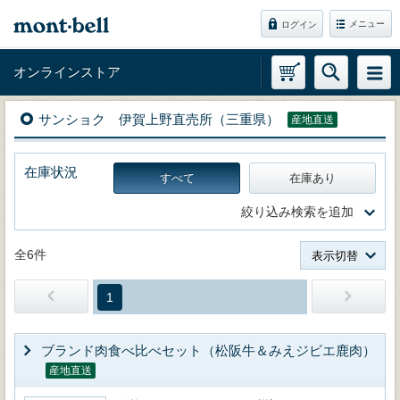
メニュー
ログイン
オンラインストア
サンショク 伊賀上野直売所（三重県）
産地直送
在庫状況
すべて
在庫あり
絞り込み検索を追加
全6件
表示切替
1
ブランド肉食べ比べセット（松阪牛＆みえジビエ鹿肉）
産地直送