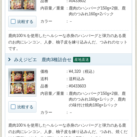
品番
#0433602
内容量／重量
鹿肉のハンバーグ150g×2個、鹿
肉のつみれ160g×2パック
カラー
－
比較する
鹿肉100％を使用したヘルシーな赤身のハンバーグと弾力のある鹿
のお肉にレンコン、人参、柚子皮を練り込みんだ、つみれのセット
です。
みえジビエ 鹿肉3種詰合せ
産地直送
価格
¥4,320（税込）
送料
送料込み
品番
#0433603
内容量／重量
鹿肉のハンバーグ150g×2個、鹿
肉のつみれ160g×1パック、鹿肉
の味付け焼肉180g×1パック
比較する
カラー
－
鹿肉100％を使用したヘルシーな赤身のハンバーグと弾力のある鹿
のお肉にレンコン、人参、柚子皮を練り込みんだ、つみれ、焼くだ