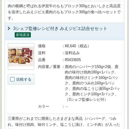
肉の横綱と呼ばれる伊賀牛のももブロック300gとおいしさと高品質
を追求したみえジビエ鹿肉のももブロック300gの食べ比べセットで
す。
3シェフ監修レシピ付き みえジビエ詰合せセット
産地直送
価格
¥8,640（税込）
送料
送料込み
品番
#0433605
内容量／重量
鹿肉のハンバーグ150g×2個、鹿
肉の味付け焼肉180g×1パック、
鹿肉の味付けミンチ160g×1パッ
比較する
ク、鹿肉のつみれ160g×1パッ
ク、鹿肉の塩こうじ漬55g×2パッ
ク、鹿肉ミンチ100g×3パック、
（3シェフ監修レシピ付）
カラー
－
三重県がこれまでに開発したさまざまな商品（ハンバーグ、つみ
れ、味付け焼肉、味付ミンチ、塩こうじ漬け、ミンチ肉）が入った