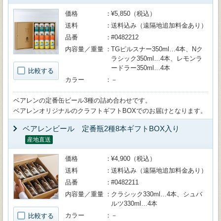
価格
¥5,850（税込）
送料
送料込み（遠隔地追加料金あり）
品番
#0482212
内容量／重量
TGピルスナー350ml…4本、Nク
ラシック350ml…4本、レモンラ
ードラー350ml…4本
比較する
カラー
－
ベアレンの定番缶ビール3種の詰め合わせです。
ベアレンオリジナルのクラフトギフトBOXでのお届けとなります。
ベアレンビール 定番瓶2種8本ギフトBOX入り
産地直送
価格
¥4,900（税込）
送料
送料込み（遠隔地追加料金あり）
品番
#0482211
内容量／重量
クラシック330ml…4本、シュバ
ルツ330ml…4本
カラー
－
比較する