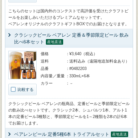
こちらのセットは国内外のコンテストで高評価を受けたクラフトビ
ールをお楽しみいただけるプレミアムなセットです。
ベアレンオリジナルのクラフトギフトBOXでのお届けとなります。
クラシックビール ベアレン 定番＆季節限定ビール 飲み
比べ6本セット
産地直送
価格
¥3,640（税込）
送料
送料込み（遠隔地追加料金あり）
品番
#0482203
内容量／重量
330mL×6本
カラー
－
比較する
クラシックビール ベアレンの瓶商品、定番ビールと季節限定ビール
の飲み比べセットです。クラシック2本、シュバルツ1本、アルト1
本の定番ビール3種類と、季節限定ビールを1～2種類を2本の計6本
でお届けします。
ベアレンビール 定番5種6本 トライアルセット
産地直送