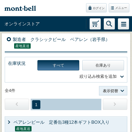
メニュー
ログイン
オンラインストア
製造者 クラシックビール ベアレン（岩手県）
産地直送
在庫状況
すべて
在庫あり
絞り込み検索を追加
全4件
表示切替
1
ベアレンビール 定番缶3種12本ギフトBOX入り
産地直送