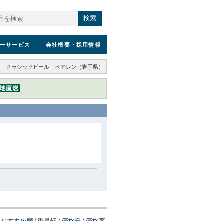
検索
ーサービス
会社概要
・採用情報
者 クラシックビール ベアレン（岩手県）
おすすめ順
/
重量軽
/
価格安
/
価格高