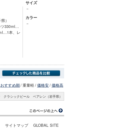
サイズ
－
カラー
手県）
－
330ml…
ml…1本、レ
おすすめ順
/
重量軽
/
価格安
/
価格高
者 クラシックビール ベアレン（岩手県）
ー
サイトマップ
GLOBAL SITE