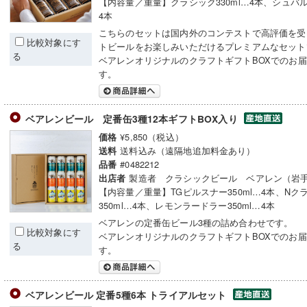
【内容量／重量】クラシック330ml…4本、シュバルツ
4本
こちらのセットは国内外のコンテストで高評価を受
比較対象にす
トビールをお楽しみいただけるプレミアムなセット
る
ベアレンオリジナルのクラフトギフトBOXでのお
す。
ベアレンビール 定番缶3種12本ギフトBOX入り
¥5,850（税込）
価格
送料込み（遠隔地追加料金あり）
送料
#0482212
品番
製造者 クラシックビール ベアレン（岩
出店者
【内容量／重量】TGピルスナー350ml…4本、Nク
350ml…4本、レモンラードラー350ml…4本
ベアレンの定番缶ビール3種の詰め合わせです。
比較対象にす
ベアレンオリジナルのクラフトギフトBOXでのお
る
す。
ベアレンビール 定番5種6本 トライアルセット