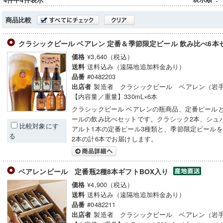
4件中4件表示
商品比較
クラシックビール ベアレン 定番＆季節限定ビール 飲み比べ6本
¥3,640（税込）
価格
送料込み（遠隔地追加料金あり）
送料
#0482203
品番
製造者 クラシックビール ベアレン（岩
出店者
【内容量／重量】330mL×6本
クラシックビール ベアレンの瓶商品、定番ビール
ールの飲み比べセットです。クラシック2本、シュ
比較対象にす
アルト1本の定番ビール3種類と、季節限定ビールを
る
2本の計6本でお届けします。
ベアレンビール 定番瓶2種8本ギフトBOX入り
¥4,900（税込）
価格
送料込み（遠隔地追加料金あり）
送料
#0482211
品番
製造者 クラシックビール ベアレン（岩
出店者