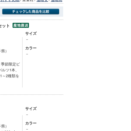
セット
商品にのみフォーカスする
サイズ
－
カラー
手県）
－
と季節限定ビ
バルツ1本、
1～2種類を
サイズ
－
カラー
手県）
－