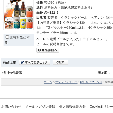
¥3,330（税込）
価格
送料込み（遠隔地追加料金あり）
送料
#0482213
品番
製造者 クラシックビール ベアレン（岩
出店者
【内容量／重量】クラシック330ml…1本、シュバルツ
1本、 TGピルスナー350ml…2本、Nクラシック350
モンラードラー350ml…1本
比較対象にす
ベアレン定番ビールが入ったトライアルセット。
る
ビールの説明書付きです。
商品比較
表示順
：
4件中4件表示
ホーム
>
オンラインストア
>
取り扱いブランド
>
製造
お問い合わせ
メールマガジン登録
個人情報保護方針
Cookieポリシ