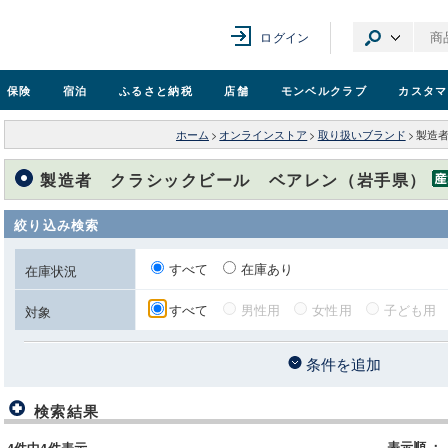
ログイン
保険
宿泊
ふるさと納税
店舗
モンベル
クラブ
カスタマ
ホーム
>
オンラインストア
>
取り扱いブランド
>
製造
製造者 クラシックビール ベアレン（岩手県）
絞り込み検索
すべて
在庫あり
在庫状況
すべて
男性用
女性用
子ども用
対象
条件を追加
検索結果
表示順
：