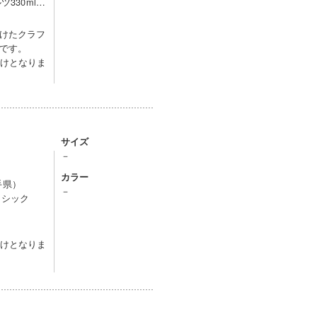
330ml…
けたクラフ
です。
届けとなりま
サイズ
－
カラー
手県）
－
ラシック
届けとなりま