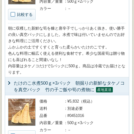
内容量／重量
500ｇ×2パック
カラー
－
比較する
朝に収穫した新鮮な筍を糠と唐辛子でしっかりあく抜き。使い勝手
の良い真空パックにしました。水煮で味は付いていませんのでお好
きな料理にご活用ください。
ふかふかの土ですくすくと育った柔らかいたけのこです。
色んな料理に幅広く使える便利な食材です。希少な国産筍は贈り物
にも喜ばれること間違いなし！
内容量はタケノコだけで1パックに500ｇ。商品は冷蔵でお届けとな
ります。
たけのこ水煮500ｇ×3パック 朝掘りの新鮮なタケノコ
を真空パック 竹の子ご飯や筍の煮物に
産地直送
価格
¥5,832（税込）
送料
別途必要
品番
#0451016
内容量／重量
500ｇ×3パック
カラー
－