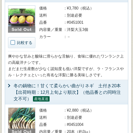
価格
¥3,780（税込）
送料
別途必要
品番
#0451001
Sold Out
内容量／重量
洋梨大玉3個
カラー
－
比較する
爽やかな甘みと酸味に滑らかな舌触り、食味に優れたワンランク上
の高級洋ナシです。
まだまだ生産数が少なく認知度も低い洋梨ですが、ラ・フランスや
ル・レクチェといった有名な洋梨に勝る美味しさです。
冬の鍋物に！甘くて柔らかい曲がりネギ 土付き20本
【出荷時期：12月上旬より順次】（他品番との同時注
文不可）
産地直送
価格
¥2,880（税込）
送料
別途必要
品番
#0451004
Sold Out
内容量／重量
20本（約3㎏）