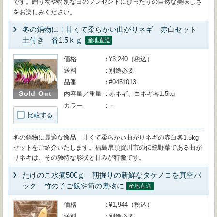
です。贈り物や特別な日のプレゼントにぴったりの自然な美味しさ
をお楽しみください。
冬の鍋物に！甘くて柔らかい曲がりネギ 赤白セット
土付き 各1.5ｋｇ
産地直送
価格
¥3,240（税込）
送料
別途必要
品番
#0451013
Sold Out
内容量／重量
赤ネギ、白ネギ各1.5kg
カラー
－
比較する
冬の鍋物に最適な逸品、甘くて柔らかい曲がりネギの赤白各1.5kg
セットをご紹介いたします。福島県須賀川市の伝統野菜である曲が
りネギは、その独特な形状と甘みが特徴です。
たけのこ水煮500ｇ 朝掘りの新鮮なタケノコを真空パ
ック 竹の子ご飯や筍の煮物に
産地直送
価格
¥1,944（税込）
送料
別途必要