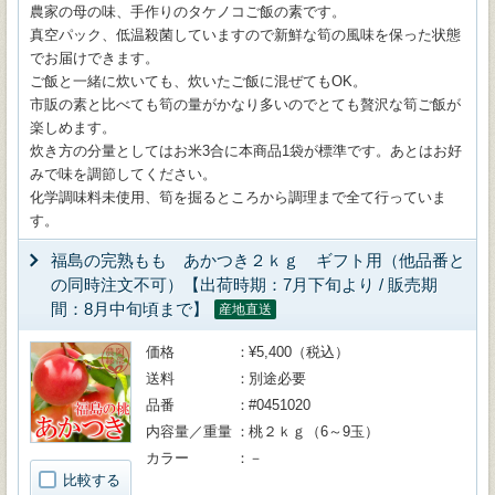
農家の母の味、手作りのタケノコご飯の素です。
真空パック、低温殺菌していますので新鮮な筍の風味を保った状態
でお届けできます。
ご飯と一緒に炊いても、炊いたご飯に混ぜてもOK。
市販の素と比べても筍の量がかなり多いのでとても贅沢な筍ご飯が
楽しめます。
炊き方の分量としてはお米3合に本商品1袋が標準です。あとはお好
みで味を調節してください。
化学調味料未使用、筍を掘るところから調理まで全て行っていま
す。
福島の完熟もも あかつき２ｋｇ ギフト用（他品番と
の同時注文不可）【出荷時期：7月下旬より / 販売期
間：8月中旬頃まで】
産地直送
価格
¥5,400（税込）
送料
別途必要
品番
#0451020
内容量／重量
桃２ｋｇ（6～9玉）
カラー
－
比較する