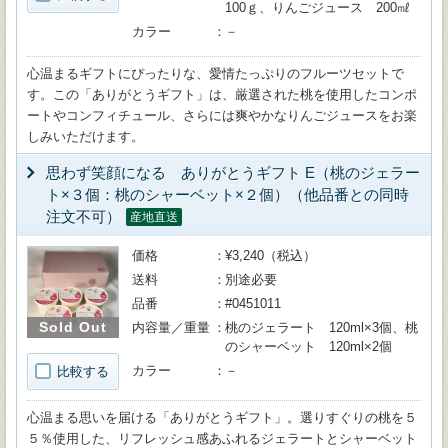
100ｇ、りんごジュース 200㎖
カラー
－
心温まるギフトにぴったりな、愛情たっぷりのフルーツセットで
す。この「ありがとうギフト」は、厳選された桃を使用したコンポ
ートやコンフィチュール、さらには爽やかなりんごジュースをお楽
しみいただけます。
思わず笑顔になる ありがとうギフト E（桃のジェラー
ト×３個：桃のシャーベット×２個）（他品番との同時
注文不可）
産地直送
価格
¥3,240（税込）
送料
別途必要
品番
#0451011
Sold Out
内容量／重量
桃のジェラート 120ml×3個、桃
のシャーベット 120ml×2個
カラー
－
比較する
心温まる思いを届ける「ありがとうギフト」。選りすぐりの桃を５
５％使用した、リフレッシュ感あふれるジェラートとシャーベット