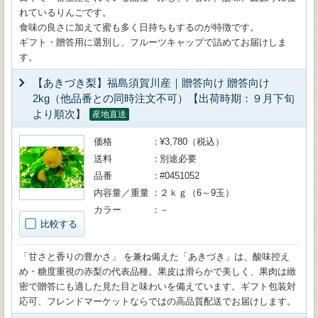
れているりんごです。
食味の良さに加えて蜜も多く日持ちもするのが特徴です。
ギフト・贈答用に選別し、フルーツキャップで詰めてお届けしま
す。
【あきづき梨】福島須賀川産｜贈答向け 贈答向け
2kg（他品番との同時注文不可）【出荷時期：９月下旬
より順次】
産地直送
価格
¥3,780（税込）
送料
別途必要
品番
#0451052
内容量／重量
２ｋｇ（6～9玉）
カラー
－
比較する
「甘さと香りの豊かさ」 を兼ね備えた「あきづき」は、酸味控え
め・糖度重視の赤梨の代表品種。果皮は滑らかで美しく、果肉は緻
密で贈答にも適した見た目と味わいを備えています。ギフト包装対
応可、フレンドマーケットならではの高品質配送でお届けします。