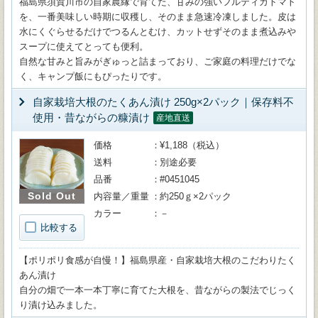
福島県須賀川市の自家農縁で育てた、甘みの強いフルティカトマト
を、一番美味しい時期に収穫し、そのまま急速冷凍しました。皮は
水にくぐらせるだけでつるんとむけ、カットせずそのまま煮込みや
スープに使えてとっても便利。
自然な甘みと旨みがぎゅっと詰まっており、ご家庭の料理だけでな
く、キャンプ飯にもぴったりです。
自家栽培大根のたくあん漬け 250g×2パック｜保存料不
使用・昔ながらの糠漬け
産地直送
価格
¥1,188（税込）
送料
別途必要
品番
#0451045
Sold Out
内容量／重量
約250ｇ×2パック
カラー
－
比較する
【ポリポリ食感が自慢！】福島県産・自家栽培大根のこだわりたく
あん漬け
自分の畑で一本一本丁寧に育てた大根を、昔ながらの製法でじっく
り漬け込みました。