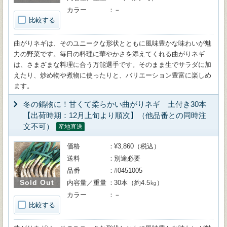
カラー
－
比較する
曲がりネギは、そのユニークな形状とともに風味豊かな味わいが魅
力の野菜です。毎日の料理に華やかさを添えてくれる曲がりネギ
は、さまざまな料理に合う万能選手です。そのまま生でサラダに加
えたり、炒め物や煮物に使ったりと、バリエーション豊富に楽しめ
ます。
冬の鍋物に！甘くて柔らかい曲がりネギ 土付き30本
【出荷時期：12月上旬より順次】（他品番との同時注
文不可）
産地直送
価格
¥3,860（税込）
送料
別途必要
品番
#0451005
Sold Out
内容量／重量
30本（約4.5㎏）
カラー
－
比較する