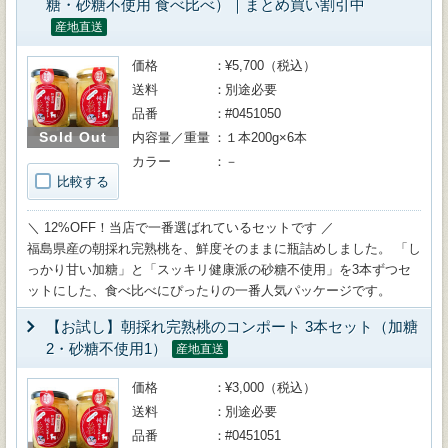
糖・砂糖不使用 食べ比べ）｜まとめ買い割引中
産地直送
価格
¥5,700（税込）
送料
別途必要
品番
#0451050
Sold Out
内容量／重量
１本200g×6本
カラー
－
比較する
＼ 12%OFF！当店で一番選ばれているセットです ／
福島県産の朝採れ完熟桃を、鮮度そのままに瓶詰めしました。 「し
っかり甘い加糖」と「スッキリ健康派の砂糖不使用」を3本ずつセ
ットにした、食べ比べにぴったりの一番人気パッケージです。
【お試し】朝採れ完熟桃のコンポート 3本セット（加糖
2・砂糖不使用1）
産地直送
価格
¥3,000（税込）
送料
別途必要
品番
#0451051