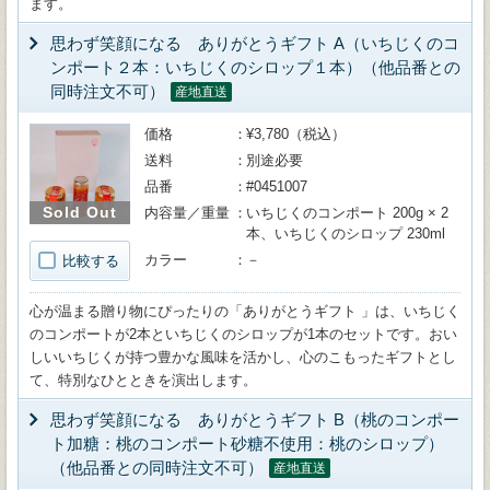
ます。
思わず笑顔になる ありがとうギフト A（いちじくのコ
ンポート２本：いちじくのシロップ１本）（他品番との
同時注文不可）
産地直送
価格
¥3,780（税込）
送料
別途必要
品番
#0451007
Sold Out
内容量／重量
いちじくのコンポート 200g × 2
本、いちじくのシロップ 230ml
カラー
－
比較する
心が温まる贈り物にぴったりの「ありがとうギフト 」は、いちじく
のコンポートが2本といちじくのシロップが1本のセットです。おい
しいいちじくが持つ豊かな風味を活かし、心のこもったギフトとし
て、特別なひとときを演出します。
思わず笑顔になる ありがとうギフト B（桃のコンポー
ト加糖：桃のコンポート砂糖不使用：桃のシロップ）
（他品番との同時注文不可）
産地直送