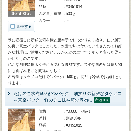
品番
#0451014
Sold Out
内容量／重量
500ｇ
カラー
－
比較する
朝に収穫した新鮮な筍を糠と唐辛子でしっかりあく抜き。使い勝手
の良い真空パックにしました。水煮で味は付いていませんのでお好
きな料理にご活用ください。ふかふかの土ですくすくと育った柔ら
かいたけのこです。
色んな料理に幅広く使える便利な食材です。希少な国産筍は贈り物
にも喜ばれること間違いなし！
内容量はタケノコだけで1パックに500ｇ。商品は冷蔵でお届けとな
ります。
たけのこ水煮500ｇ×2パック 朝掘りの新鮮なタケノコ
を真空パック 竹の子ご飯や筍の煮物に
産地直送
価格
¥3,888（税込）
送料
別途必要
品番
#0451015