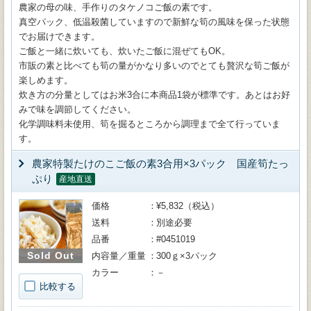
農家の母の味、手作りのタケノコご飯の素です。
真空パック、低温殺菌していますので新鮮な筍の風味を保った状態
でお届けできます。
ご飯と一緒に炊いても、炊いたご飯に混ぜてもOK。
市販の素と比べても筍の量がかなり多いのでとても贅沢な筍ご飯が
楽しめます。
炊き方の分量としてはお米3合に本商品1袋が標準です。あとはお好
みで味を調節してください。
化学調味料未使用、筍を掘るところから調理まで全て行っていま
す。
農家特製たけのこご飯の素3合用×3パック 国産筍たっ
ぷり
産地直送
価格
¥5,832（税込）
送料
別途必要
品番
#0451019
Sold Out
内容量／重量
300ｇ×3パック
カラー
－
比較する