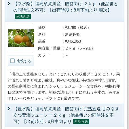
【幸水梨】福島須賀川産｜贈答向け ２ｋｇ（他品番と
の同時注文不可）【出荷時期：8月下旬より 順次】
産地直送
価格
¥3,780（税込）
送料
別途必要
品番
#0451053
内容量／重量
２ｋｇ（6～9玉）
カラー
－
比較する
「樹の上で完熟させた」というこだわりの収穫プロセスにより、果
汁溢れる甘さと程よい酸味、爽やかな後味が特徴の“幸水”。須賀川
の昼夜寒暖差に育まれたシャリッ＆ジューシーな食感を、朝採れ即
日発送でお届けします。初秋の訪れとともに味わう幸水の、みずみ
ずしい一粒をどうぞ。ギフトにも最適です。
【豊水梨】福島須賀川産｜贈答向け 完熟直送 甘み引き
立つ豊潤ジューシー ２ｋｇ（他品番との同時注文不
可）【出荷時期：9月中旬より
産地直送