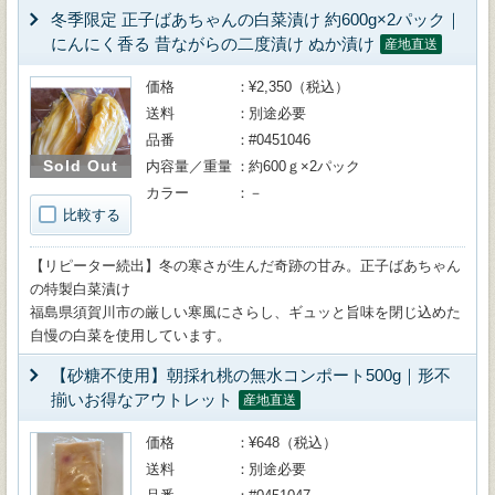
冬季限定 正子ばあちゃんの白菜漬け 約600g×2パック｜
にんにく香る 昔ながらの二度漬け ぬか漬け
産地直送
価格
¥2,350（税込）
送料
別途必要
品番
#0451046
Sold Out
内容量／重量
約600ｇ×2パック
カラー
－
比較する
【リピーター続出】冬の寒さが生んだ奇跡の甘み。正子ばあちゃん
の特製白菜漬け
福島県須賀川市の厳しい寒風にさらし、ギュッと旨味を閉じ込めた
自慢の白菜を使用しています。
【砂糖不使用】朝採れ桃の無水コンポート500g｜形不
揃いお得なアウトレット
産地直送
価格
¥648（税込）
送料
別途必要