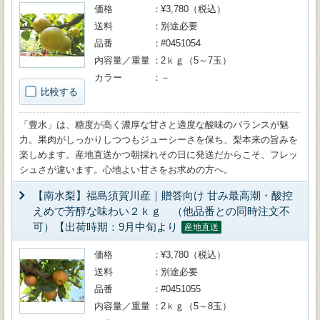
価格
¥3,780（税込）
送料
別途必要
品番
#0451054
内容量／重量
2ｋｇ（5～7玉）
カラー
－
比較する
「豊水」は、糖度が高く濃厚な甘さと適度な酸味のバランスが魅
力。果肉がしっかりしつつもジューシーさを保ち、梨本来の旨みを
楽しめます。産地直送かつ朝採れその日に発送だからこそ、フレッ
シュさが違います。心地よい甘さをお求めの方へ。
【南水梨】福島須賀川産｜贈答向け 甘み最高潮・酸控
えめで芳醇な味わい２ｋｇ （他品番との同時注文不
可）【出荷時期：9月中旬より
産地直送
価格
¥3,780（税込）
送料
別途必要
品番
#0451055
内容量／重量
2ｋｇ（5～8玉）