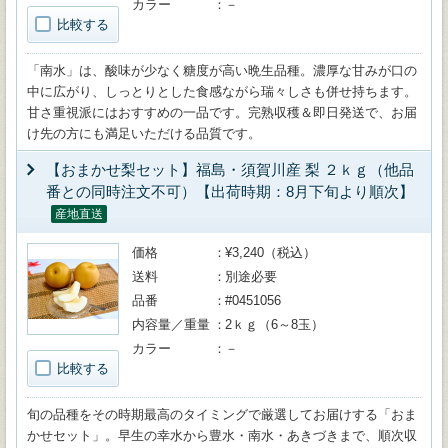
カラー
－
比較する
「南水」は、酸味が少なく糖度が高い晩生品種。濃厚な甘みが口の
中に広がり、しっとりとした食感ながら瑞々しさも併せ持ちます。
甘さ重視派にはおすすめの一品です。完熟収穫＆即日発送で、お届
け先の方にも満足いただける品質です。
【おまかせ梨セット】福島・須賀川産 梨 ２ｋｇ（他品
番との同時注文不可）【出荷時期：8月下旬より順次】
産地直送
価格
¥3,240（税込）
送料
別途必要
品番
#0451056
内容量／重量
2ｋｇ（6～8玉）
カラー
－
比較する
旬の品種をその時期最高のタイミングで厳選してお届けする「おま
かせセット」。早生の幸水から豊水・南水・あきづきまで、順次収