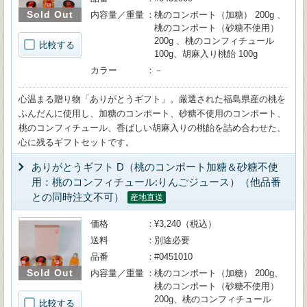
Sold Out
内容量／重量
桃のコンポート（加糖） 200g 、
桃のコンポート（砂糖不使用）
200g 、桃のコンフィチュール
比較する
100g、胡麻入り桃飴 100g
カラー
－
心温まる贈り物「ありがとうギフト」。厳選された福島県産の桃を
ふんだんに使用し、加糖のコンポート、砂糖不使用のコンポート、
桃のコンフィチュール、香ばしい胡麻入りの桃飴を詰め合わせた、
心に残るギフトセットです。
ありがとうギフト D（桃のコンポート加糖＆砂糖不使
用：桃のコンフィチュール:りんごジュース）（他品番
との同時注文不可）
産地直送
価格
¥3,240（税込）
送料
別途必要
品番
#0451010
Sold Out
内容量／重量
桃のコンポート（加糖） 200g、
桃のコンポート（砂糖不使用）
200g、桃のコンフィチュール
比較する