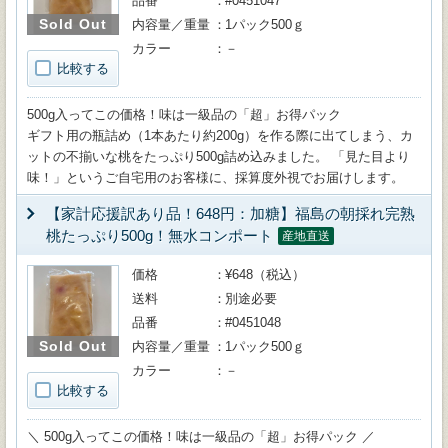
品番
#0451047
Sold Out
内容量／重量
1パック500ｇ
カラー
－
比較する
500g入ってこの価格！味は一級品の「超」お得パック
ギフト用の瓶詰め（1本あたり約200g）を作る際に出てしまう、カ
ットの不揃いな桃をたっぷり500g詰め込みました。 「見た目より
味！」というご自宅用のお客様に、採算度外視でお届けします。
【家計応援訳あり品！648円：加糖】福島の朝採れ完熟
桃たっぷり500g！無水コンポート
産地直送
価格
¥648（税込）
送料
別途必要
品番
#0451048
Sold Out
内容量／重量
1パック500ｇ
カラー
－
比較する
＼ 500g入ってこの価格！味は一級品の「超」お得パック ／