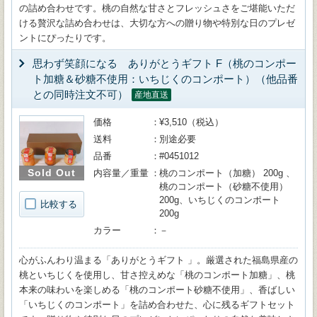
の詰め合わせです。桃の自然な甘さとフレッシュさをご堪能いただ
ける贅沢な詰め合わせは、大切な方への贈り物や特別な日のプレゼ
ントにぴったりです。
思わず笑顔になる ありがとうギフト F（桃のコンポー
ト加糖＆砂糖不使用：いちじくのコンポート）（他品番
との同時注文不可）
産地直送
価格
¥3,510（税込）
送料
別途必要
品番
#0451012
Sold Out
内容量／重量
桃のコンポート（加糖） 200g 、
桃のコンポート（砂糖不使用）
200g、いちじくのコンポート
比較する
200g
カラー
－
心がふんわり温まる「ありがとうギフト 」。厳選された福島県産の
桃といちじくを使用し、甘さ控えめな「桃のコンポート加糖」、桃
本来の味わいを楽しめる「桃のコンポート砂糖不使用」、香ばしい
「いちじくのコンポート」を詰め合わせた、心に残るギフトセット