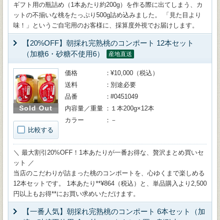
ギフト用の瓶詰め（1本あたり約200g）を作る際に出てしまう、カ
ットの不揃いな桃をたっぷり500g詰め込みました。 「見た目より
味！」というご自宅用のお客様に、採算度外視でお届けします。
【20%OFF】朝採れ完熟桃のコンポート 12本セット
（加糖6・砂糖不使用6）
産地直送
価格
¥10,000（税込）
送料
別途必要
品番
#0451049
Sold Out
内容量／重量
１本200g×12本
カラー
－
比較する
＼ 最大割引20%OFF！1本あたりが一番お得な、贅沢まとめ買いセ
ット ／
当店のこだわりが詰まった桃のコンポートを、心ゆくまで楽しめる
12本セットです。 1本あたり**¥864（税込）と、単品購入より2,500
円以上もお得**にお買い求めいただけます。
【一番人気】朝採れ完熟桃のコンポート 6本セット（加