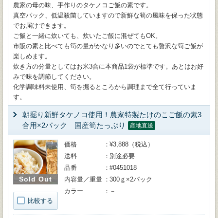
農家の母の味、手作りのタケノコご飯の素です。
真空パック、低温殺菌していますので新鮮な筍の風味を保った状態
でお届けできます。
ご飯と一緒に炊いても、炊いたご飯に混ぜてもOK。
市販の素と比べても筍の量がかなり多いのでとても贅沢な筍ご飯が
楽しめます。
炊き方の分量としてはお米3合に本商品1袋が標準です。あとはお好
みで味を調節してください。
化学調味料未使用、筍を掘るところから調理まで全て行っていま
す。
朝掘り新鮮タケノコ使用！農家特製たけのこご飯の素3
合用×2パック 国産筍たっぷり
産地直送
価格
¥3,888（税込）
送料
別途必要
品番
#0451018
Sold Out
内容量／重量
300ｇ×2パック
カラー
－
比較する