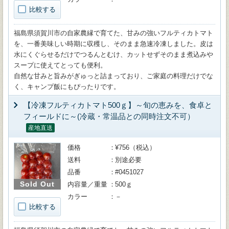
比較する
福島県須賀川市の自家農縁で育てた、甘みの強いフルティカトマト
を、一番美味しい時期に収穫し、そのまま急速冷凍しました。皮は
水にくぐらせるだけでつるんとむけ、カットせずそのまま煮込みや
スープに使えてとっても便利。
自然な甘みと旨みがぎゅっと詰まっており、ご家庭の料理だけでな
く、キャンプ飯にもぴったりです。
【冷凍フルティカトマト500ｇ】～旬の恵みを、食卓と
フィールドに～(冷蔵・常温品との同時注文不可）
産地直送
価格
¥756（税込）
送料
別途必要
品番
#0451027
Sold Out
内容量／重量
500ｇ
カラー
－
比較する