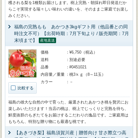
穫される梨を1種類お届けします。樹上完熟・朝採れ即日発送だか
らこそ実現する瑞々しい味わいの違いを、そのままご家庭でお楽し
みください。
福島の完熟もも あかつき3kgギフト用（他品番との同
時注文不可）【出荷時期：7月下旬より / 販売期間：7月
末頃まで】
産地直送
価格
¥6,750（税込）
送料
別途必要
品番
#0451021
内容量／重量
桃3ｋｇ（8～11玉）
カラー
－
比較する
福島の雄大な自然の中で育った、厳選されたあかつき桃を贅沢にお
楽しみいただけます！当店の桃は、樹上でじっくりと完熟を待ち、
鮮度抜群のもぎたてをお届けするこだわりの逸品です。ご家庭用は
もちろん、特別な贈り物にも最適な桃です。
【あきづき梨】福島須賀川産｜贈答向け 甘さ際立つ高