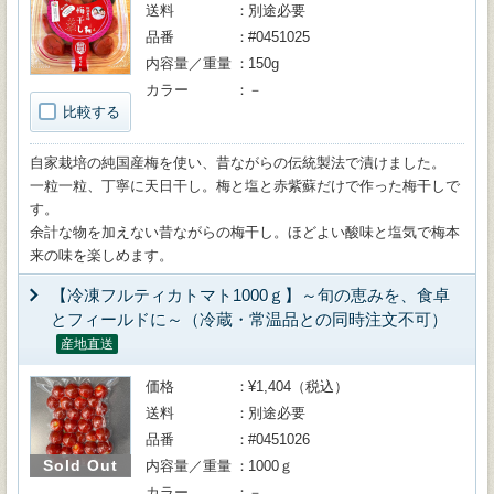
送料
別途必要
品番
#0451025
内容量／重量
150g
カラー
－
比較する
自家栽培の純国産梅を使い、昔ながらの伝統製法で漬けました。
一粒一粒、丁寧に天日干し。梅と塩と赤紫蘇だけで作った梅干しで
す。
余計な物を加えない昔ながらの梅干し。ほどよい酸味と塩気で梅本
来の味を楽しめます。
【冷凍フルティカトマト1000ｇ】～旬の恵みを、食卓
とフィールドに～（冷蔵・常温品との同時注文不可）
産地直送
価格
¥1,404（税込）
送料
別途必要
品番
#0451026
Sold Out
内容量／重量
1000ｇ
カラー
－