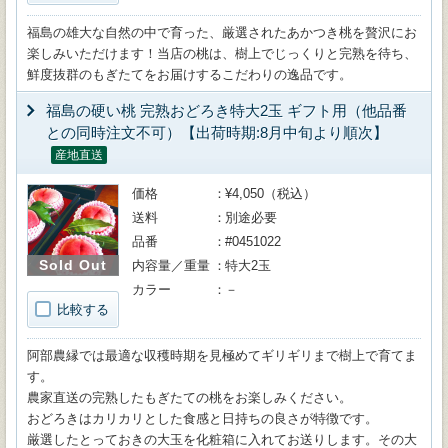
福島の雄大な自然の中で育った、厳選されたあかつき桃を贅沢にお
楽しみいただけます！当店の桃は、樹上でじっくりと完熟を待ち、
鮮度抜群のもぎたてをお届けするこだわりの逸品です。
福島の硬い桃 完熟おどろき特大2玉 ギフト用（他品番
との同時注文不可）【出荷時期:8月中旬より順次】
産地直送
価格
¥4,050（税込）
送料
別途必要
品番
#0451022
Sold Out
内容量／重量
特大2玉
カラー
－
比較する
阿部農縁では最適な収穫時期を見極めてギリギリまで樹上で育てま
す。
農家直送の完熟したもぎたての桃をお楽しみください。
おどろきはカリカリとした食感と日持ちの良さが特徴です。
厳選したとっておきの大玉を化粧箱に入れてお送りします。その大