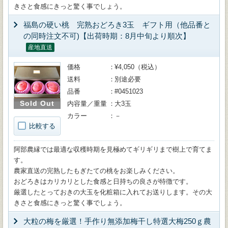
きさと食感にきっと驚く事でしょう。
福島の硬い桃 完熟おどろき3玉 ギフト用（他品番と
の同時注文不可)【出荷時期：8月中旬より順次】
産地直送
価格
¥4,050（税込）
送料
別途必要
品番
#0451023
Sold Out
内容量／重量
大3玉
カラー
－
比較する
阿部農縁では最適な収穫時期を見極めてギリギリまで樹上で育てま
す。
農家直送の完熟したもぎたての桃をお楽しみください。
おどろきはカリカリとした食感と日持ちの良さが特徴です。
厳選したとっておきの大玉を化粧箱に入れてお送りします。その大
きさと食感にきっと驚く事でしょう。
大粒の梅を厳選！手作り無添加梅干し特選大梅250ｇ農