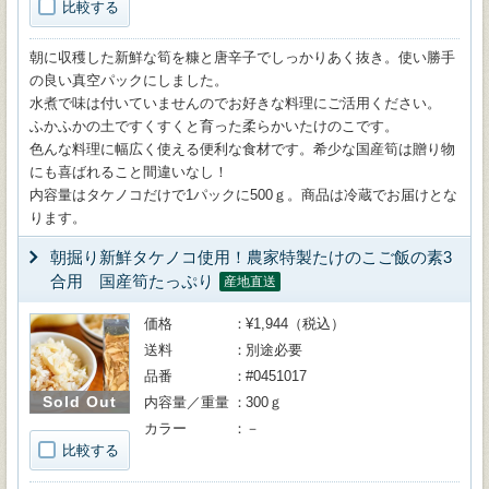
比較する
朝に収穫した新鮮な筍を糠と唐辛子でしっかりあく抜き。使い勝手
の良い真空パックにしました。
水煮で味は付いていませんのでお好きな料理にご活用ください。
ふかふかの土ですくすくと育った柔らかいたけのこです。
色んな料理に幅広く使える便利な食材です。希少な国産筍は贈り物
にも喜ばれること間違いなし！
内容量はタケノコだけで1パックに500ｇ。商品は冷蔵でお届けとな
ります。
朝掘り新鮮タケノコ使用！農家特製たけのこご飯の素3
合用 国産筍たっぷり
産地直送
価格
¥1,944（税込）
送料
別途必要
品番
#0451017
Sold Out
内容量／重量
300ｇ
カラー
－
比較する