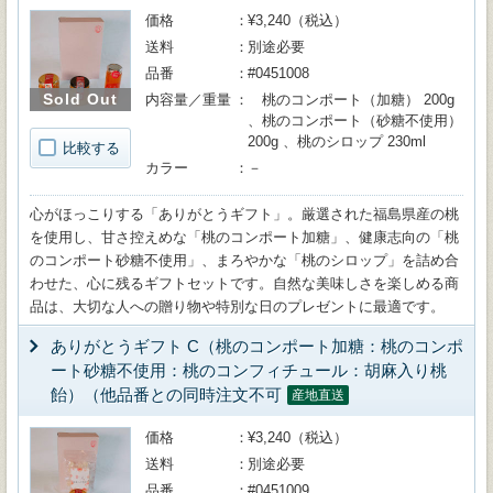
価格
¥3,240（税込）
送料
別途必要
品番
#0451008
Sold Out
内容量／重量
桃のコンポート（加糖） 200g
、桃のコンポート（砂糖不使用）
200g 、桃のシロップ 230ml
比較する
カラー
－
心がほっこりする「ありがとうギフト」。厳選された福島県産の桃
を使用し、甘さ控えめな「桃のコンポート加糖」、健康志向の「桃
のコンポート砂糖不使用」、まろやかな「桃のシロップ」を詰め合
わせた、心に残るギフトセットです。自然な美味しさを楽しめる商
品は、大切な人への贈り物や特別な日のプレゼントに最適です。
ありがとうギフト C（桃のコンポート加糖：桃のコンポ
ート砂糖不使用：桃のコンフィチュール：胡麻入り桃
飴）（他品番との同時注文不可
産地直送
価格
¥3,240（税込）
送料
別途必要
品番
#0451009