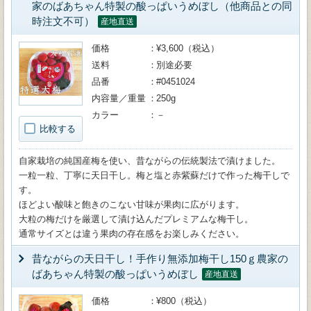
家のばあちゃん特製の酸っぱいうめぼし（他商品との同
時注文不可）
産地直送
価格
¥3,600（税込）
送料
別途必要
品番
#0451024
内容量／重量
250g
カラー
－
比較する
自家栽培の純国産梅を使い、昔ながらの伝統製法で漬けました。
一粒一粒、丁寧に天日干し。梅と塩と赤紫蘇だけで作った梅干しで
す。
ほどよい酸味と飽きのこない甘味が果肉に広がります。
大粒の梅だけを厳選して漬け込んだプレミアムな梅干し。
通常サイズとは違う果肉の存在感をお楽しみください。
昔ながらの天日干し！手作り無添加梅干し150ｇ農家の
ばあちゃん特製の酸っぱいうめぼし
産地直送
価格
¥800（税込）