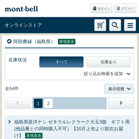
メニュー
ログイン
オンラインストア
阿部農縁（福島県）
産地直送
在庫状況
すべて
在庫あり
絞り込み検索を追加
全54件
表示切替
1
2
福島県産洋ナシ ゼネラルレクラーク大玉3個 ギフト用
(他品番との同時購入不可）【10月上旬より順次お届
け】
産地直送