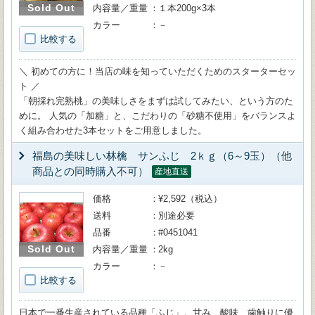
Sold Out
内容量／重量
１本200g×3本
カラー
－
比較する
＼ 初めての方に！当店の味を知っていただくためのスターターセッ
ト ／
「朝採れ完熟桃」の美味しさをまずは試してみたい、という方のた
めに。 人気の「加糖」と、こだわりの「砂糖不使用」をバランスよ
く組み合わせた3本セットをご用意しました。
福島の美味しい林檎 サンふじ 2ｋｇ（6～9玉）（他
商品との同時購入不可）
産地直送
価格
¥2,592（税込）
送料
別途必要
品番
#0451041
Sold Out
内容量／重量
2kg
カラー
－
比較する
日本で一番生産されている品種「ふじ」。甘み、酸味、歯触りに優