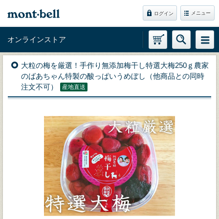
メニュー
ログイン
オンラインストア
大粒の梅を厳選！手作り無添加梅干し特選大梅250ｇ農家
のばあちゃん特製の酸っぱいうめぼし（他商品との同時
注文不可）
産地直送