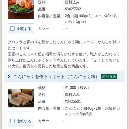
送料
送料込み
品番
#0425502
内容量／重量
2食（麺100g×2、スープ40g×2、
からし1g×2）
カラー
－
比較する
クロレラと青のりを配合したこんにゃく麺にスープ、からしが付い
たセットです。
国産のこんにゃく粉と福島の清らかな水を使い、職人がこだわって
練り上げたこんにゃくをそうめんにしています。「ふくしまおいし
い大賞」優秀賞を受賞した地元自慢の商品です。
こんにゃくを作ろうキット（こんにゃく粉）
産地直送
価格
¥1,300（税込）
送料
送料込み
品番
#0425501
内容量／重量
こんにゃく粉40g×2袋、水酸化カ
ルシウム3g×2袋
カラー
－
比較する