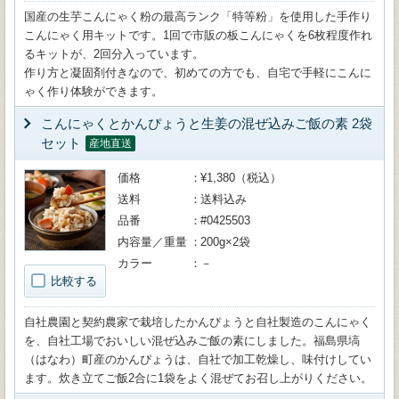
国産の生芋こんにゃく粉の最高ランク「特等粉」を使用した手作り
こんにゃく用キットです。1回で市販の板こんにゃくを6枚程度作れ
るキットが、2回分入っています。
作り方と凝固剤付きなので、初めての方でも、自宅で手軽にこんに
ゃく作り体験ができます。
こんにゃくとかんぴょうと生姜の混ぜ込みご飯の素 2袋
セット
産地直送
価格
¥1,380（税込）
送料
送料込み
品番
#0425503
内容量／重量
200g×2袋
カラー
－
比較する
自社農園と契約農家で栽培したかんぴょうと自社製造のこんにゃく
を、自社工場でおいしい混ぜ込みご飯の素にしました。福島県塙
（はなわ）町産のかんぴょうは、自社で加工乾燥し、味付けしてい
ます。炊き立てご飯2合に1袋をよく混ぜてお召し上がりください。