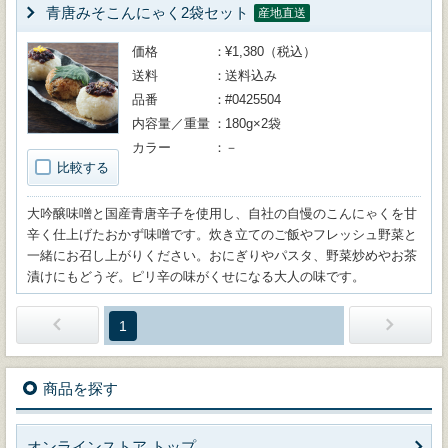
青唐みそこんにゃく2袋セット
産地直送
価格
¥1,380（税込）
送料
送料込み
品番
#0425504
内容量／重量
180g×2袋
カラー
－
比較する
大吟醸味噌と国産青唐辛子を使用し、自社の自慢のこんにゃくを甘
辛く仕上げたおかず味噌です。炊き立てのご飯やフレッシュ野菜と
一緒にお召し上がりください。おにぎりやパスタ、野菜炒めやお茶
漬けにもどうぞ。ピリ辛の味がくせになる大人の味です。
1
商品を探す
オンラインストア トップ