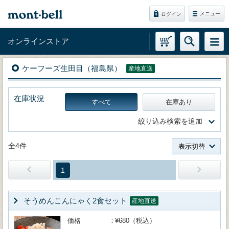
メニュー
ログイン
オンラインストア
ケーフーズ生田目（福島県）
産地直送
在庫状況
すべて
在庫あり
絞り込み検索を追加
全4件
表示切替
1
そうめんこんにゃく2食セット
産地直送
価格
¥680（税込）