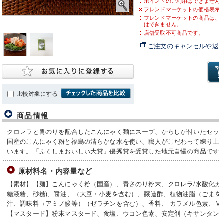
ポイントのご利用はできませ
フレンドマーケットの価格表
フレンドマーケットの商品は
はできません。
店舗受取不可商品です。
ご注文のキャンセルや返
比較対象にする
商品情報
クロレラと青のりを配合したこんにゃく麺にスープ、からしが付いたセ
国産のこんにゃく粉と福島の清らかな水を使い、職人がこだわって練り
います。「ふくしまおいしい大賞」優秀賞を受賞した地元自慢の商品で
原材料名・内容量など
【素材】【麺】こんにゃく粉（国産）、青さのり粉末、クロレラ/水酸化
糖液糖、砂糖)、醤油、（大豆・小麦を含む）、醸造酢、植物油脂（ごま
汁、調味料（アミノ酸等）（ゼラチンを含む）、香料、 カラメル色素、Ｖ
【マスタード】粉末マスタード、食塩、ウコン色素、安定剤（キサンタ