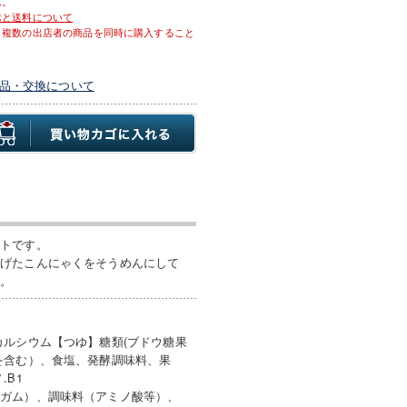
ん。
示と送料について
、複数の出店者の商品を同時に購入すること
品・交換について
ットです。
上げたこんにゃくをそうめんにして
す。
カルシウム【つゆ】糖類(ブドウ糖果
を含む）、食塩、発酵調味料、果
.B1
ンガム）、調味料（アミノ酸等）、