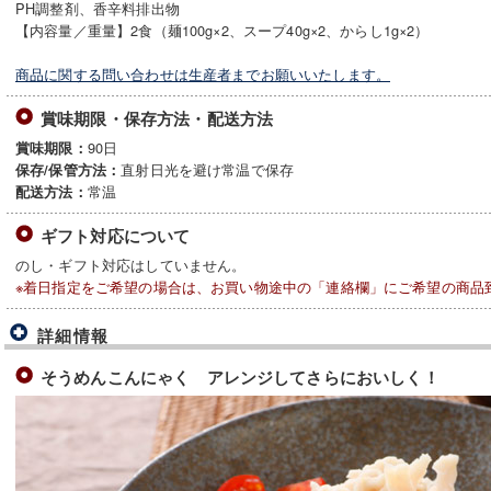
PH調整剤、香辛料排出物
【内容量／重量】2食（麺100g×2、スープ40g×2、からし1g×2）
商品に関する問い合わせは生産者までお願いいたします。
賞味期限・保存方法・配送方法
90日
賞味期限：
直射日光を避け常温で保存
保存/保管方法：
常温
配送方法：
ギフト対応について
のし・ギフト対応はしていません。
※着日指定をご希望の場合は、お買い物途中の「連絡欄」にご希望の商品
詳細情報
そうめんこんにゃく アレンジしてさらにおいしく！