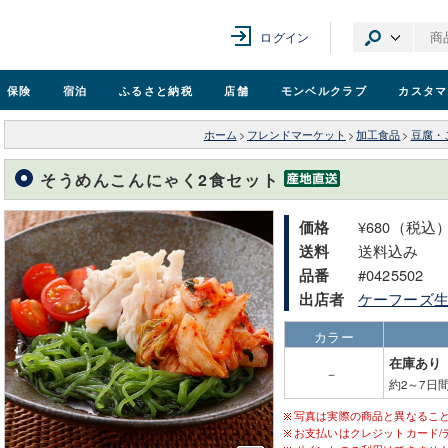
ログイン
保険
宿泊
ふるさと納税
店舗
モンベル
クラブ
カスタマ
ホーム
>
フレンドマーケット
>
加工食品
>
豆腐・
そうめんこんにゃく2食セット
¥680（税込
価格
送料込み
送料
#0425502
品番
ケーフーズ
出店者
カラー
在庫あり
－
約2～7日
写真は実際の商品と異なるこ
お支払いはクレジットカード/