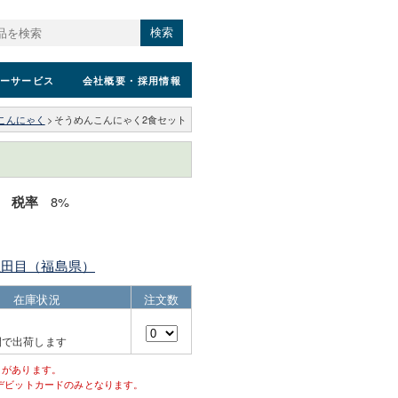
検索
ーサービス
会社概要
・採用情報
こんにゃく
>
そうめんこんにゃく2食セット
）
8%
税率
生田目（福島県）
在庫状況
注文数
間で出荷します
とがあります。
デビットカードのみとなります。