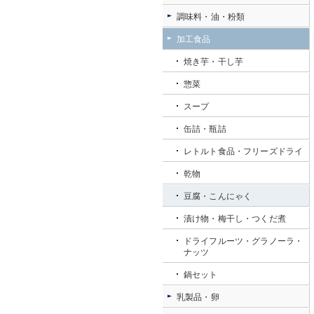
調味料・油・粉類
加工食品
焼き芋・干し芋
惣菜
スープ
缶詰・瓶詰
レトルト食品・フリーズドライ
乾物
豆腐・こんにゃく
漬け物・梅干し・つくだ煮
ドライフルーツ・グラノーラ・
ナッツ
鍋セット
乳製品・卵