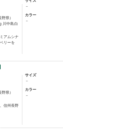
サイズ
－
カラー
長野県）
－
g 川中島白
ミアムシナ
ベリーを
サイズ
－
カラー
長野県）
－
、信州長野
。