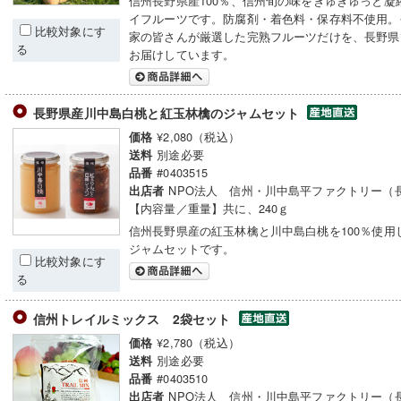
信州長野県産100％、信州旬の味をぎゅぎゅっと凝
イフルーツです。防腐剤・着色料・保存料不使用。
比較対象にす
家の皆さんが厳選した完熟フルーツだけを、長野県
る
お届けしています。
長野県産川中島白桃と紅玉林檎のジャムセット
¥2,080（税込）
価格
別途必要
送料
#0403515
品番
NPO法人 信州・川中島平ファクトリー（
出店者
【内容量／重量】共に、240ｇ
信州長野県産の紅玉林檎と川中島白桃を100％使用
ジャムセットです。
比較対象にす
る
信州トレイルミックス 2袋セット
¥2,780（税込）
価格
別途必要
送料
#0403510
品番
NPO法人 信州・川中島平ファクトリー（
出店者