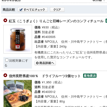
9件中9件表示
商品比較
紅玉（こうぎょく）りんごと巨峰レーズンのコンフィチュール
¥930（税込）
価格
別途必要
送料
#0403505
品番
NPO法人 信州・川中島平ファクトリー（
出店者
【内容量／重量】240g
有機農法にこだわったりんご“紅玉”と信州長野県産
を使用した贅沢なコンフィチュールです。
比較対象にす
る
信州長野県産100％ ドライフルーツ2個セット
¥1,950（税込）
価格
別途必要
送料
#0403512
品番
NPO法人 信州・川中島平ファクトリー（
出店者
【内容量／重量】80g