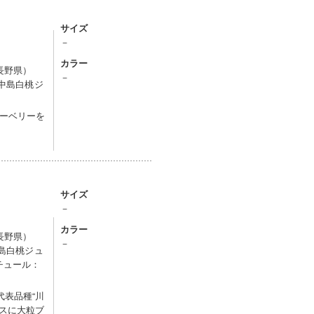
サイズ
－
カラー
長野県）
－
川中島白桃ジ
ーベリーを
サイズ
－
カラー
長野県）
－
中島白桃ジュ
チュール：
代表品種“川
シスに大粒ブ