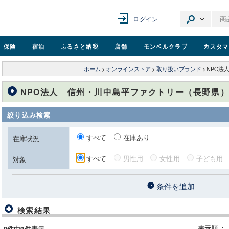
ログイン
保険
宿泊
ふるさと納税
店舗
モンベル
クラブ
カスタマ
ホーム
>
オンラインストア
>
取り扱いブランド
>
NPO法
NPO法人 信州・川中島平ファクトリー（長野県
絞り込み検索
すべて
在庫あり
在庫状況
すべて
男性用
女性用
子ども用
対象
条件を追加
検索結果
表示順
：