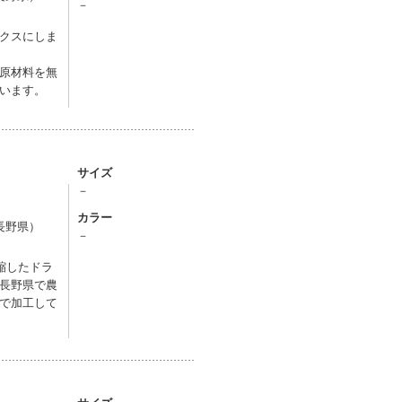
－
クスにしま
原材料を無
います。
サイズ
－
カラー
長野県）
－
縮したドラ
長野県で農
で加工して