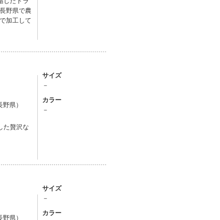
縮したドラ
長野県で農
で加工して
サイズ
－
カラー
長野県）
－
した贅沢な
サイズ
－
カラー
長野県）