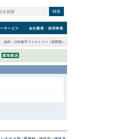
検索
ーサービス
会社概要
・採用情報
人 信州・川中島平ファクトリー（長野県）
）
おすすめ順
/
重量軽
/
価格安
/
価格高