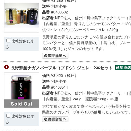
¥3,385（税込）
価格
別途必要
送料
#0403502
品番
NPO法人 信州・川中島平ファクトリー（
出店者
【内容量／重量】 青りんごのシナモンバター：180
桃ジュレ：240g ブルーベリージュレ：240g
長野県産の青りんごにシナモンを組み合わせたプレ
比較対象にす
モンバターと、信州長野県産の川中島白桃、ブルー
る
100％使用したジュレのセットです。
長野県産ナガノパープル（ブドウ）ジュレ 2本セット
¥3,420（税込）
価格
別途必要
送料
#0403514
品番
NPO法人 信州・川中島平ファクトリー（
出店者
【内容量／重量】240g （固形量120g）×2瓶
Sold Out
大粒で種がなく皮まで食べられるという特長を持つ
県産のナガノパープルを100%使用したジュレです
比較対象にす
る