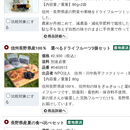
【内容量／重量】80g×2袋
信州・長野県産の野菜や果物をドライフルーツミッ
した。
比較対象にす
農家が丹精こめて、減農薬・減化学肥料で栽培した
る
駄な手を加えず自然の味そのままに手作業で作って
信州長野県産100％ 選べるドライフルーツ3個セット
¥2,930（税込）
価格
別途必要
送料
#0403513
品番
NPO法人 信州・川中島平ファクトリー（
出店者
【内容量／重量】80g
信州長野県産100％、信州旬の味をぎゅぎゅっと凝
イフルーツです。防腐剤・着色料・保存料不使用。
比較対象にす
家の皆さんが厳選した完熟フルーツだけを、長野県
る
お届けしています。
長野県産夏の食べ比べセット