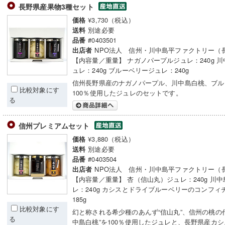
長野県産果物3種セット
¥3,730（税込）
価格
別途必要
送料
#0403501
品番
NPO法人 信州・川中島平ファクトリー（
出店者
【内容量／重量】 ナガノパープルジュレ：240g 
ュレ：240g ブルーベリージュレ：240g
信州長野県産のナガノパープル、川中島白桃、ブル
比較対象にす
100％使用したジュレのセットです。
る
信州プレミアムセット
¥3,880（税込）
価格
別途必要
送料
#0403504
品番
NPO法人 信州・川中島平ファクトリー（
出店者
【内容量／重量】 杏（信山丸）ジュレ：240g 川
レ：240g カシスとドライブルーベリーのコンフィ
185g
比較対象にす
幻と称される希少種のあんず“信山丸”、信州の桃の
る
中島白桃”を100％使用したジュレと、長野県産カ