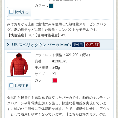
カラー
比較する
みぞおちから上部は生地のみを使用した超軽量スリーピングバッ
グ。夏の縦走などに適した軽量・コンパクトなモデルです。
【快適温度】8℃/【使用可能温度】4℃
US スペリオダウン パーカ Men's
男性用
OUTLET
アウトレット価格
¥21,200（税込）
品番
#2301375
平均重量
243g
サイズ
XL
カラー
比較する
保温性と軽量性を高次元で両立したパーカです。独自のキルティン
グパターンや帯電防止加工を施し、快適な着用感を実現していま
す。袖のひじ部分に立体裁断を施すことで、運動性に優れ、アウタ
ーとして着用しやすくなっています。【こちらは海外モデルのた