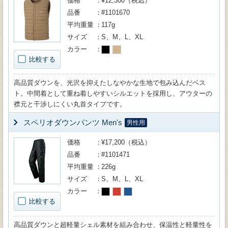
価格
¥12,300（税込）
品番
#1101670
平均重量
117g
サイズ
S、M、L、XL
カラー
比較する
高品質ダウンを、光沢を抑えたしなやかな生地で包み込んだベス
ト。中間着として重ね着しやすいシルエットを採用し、アウターの
襟元と干渉しにくい丸首タイプです。
スペリオダウンパンツ Men's
男性用
価格
¥17,200（税込）
品番
#1101471
平均重量
226g
サイズ
S、M、L、XL
カラー
比較する
高品質ダウンと超軽量シェル素材を組み合わせ、保温性と軽量性を