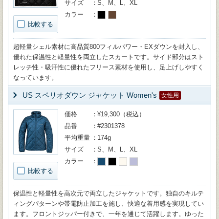
サイズ
S、M、L、XL
カラー
比較する
超軽量シェル素材に高品質800フィルパワー・EXダウンを封入し、
優れた保温性と軽量性を両立したスカートです。サイド部分はスト
レッチ性・吸汗性に優れたフリース素材を使用し、足上げしやすく
なっています。
US スペリオダウン ジャケット Women's
女性用
価格
¥19,300（税込）
品番
#2301378
平均重量
174g
サイズ
S、M、L、XL
カラー
比較する
保温性と軽量性を高次元で両立したジャケットです。独自のキルテ
ィングパターンや帯電防止加工を施し、快適な着用感を実現してい
ます。フロントジッパー付きで、一年を通じて活躍します。ゆった