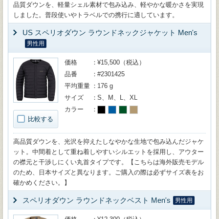
品質ダウンを、軽量シェル素材で包み込み、軽やかな暖かさを実現
しました。普段使いやトラベルでの携行に適しています。
US スペリオダウン ラウンドネックジャケット Men's
男性用
価格
¥15,500（税込）
品番
#2301425
平均重量
176 g
サイズ
S、M、L、XL
カラー
比較する
高品質ダウンを、光沢を抑えたしなやかな生地で包み込んだジャケ
ット。中間着として重ね着しやすいシルエットを採用し、アウター
の襟元と干渉しにくい丸首タイプです。【こちらは海外販売モデル
のため、日本サイズと異なります。ご購入の際は必ずサイズ表をお
確かめください。】
スペリオダウン ラウンドネックベスト Men's
男性用