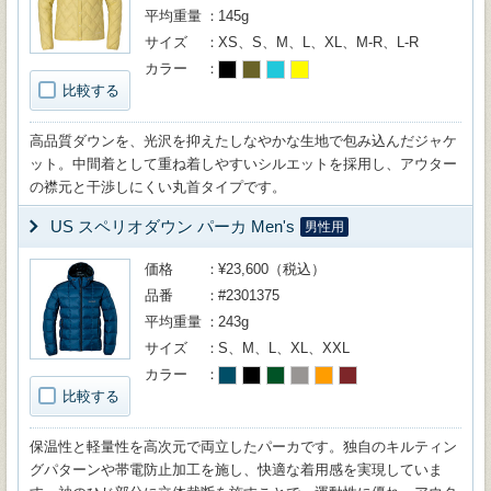
平均重量
145g
サイズ
XS、S、M、L、XL、M-R、L-R
カラー
比較する
高品質ダウンを、光沢を抑えたしなやかな生地で包み込んだジャケ
ット。中間着として重ね着しやすいシルエットを採用し、アウター
の襟元と干渉しにくい丸首タイプです。
US スペリオダウン パーカ Men's
男性用
価格
¥23,600（税込）
品番
#2301375
平均重量
243g
サイズ
S、M、L、XL、XXL
カラー
比較する
保温性と軽量性を高次元で両立したパーカです。独自のキルティン
グパターンや帯電防止加工を施し、快適な着用感を実現していま