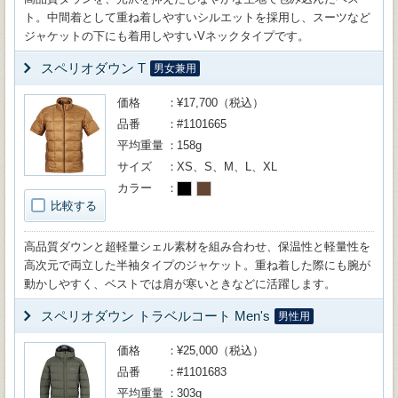
ト。中間着として重ね着しやすいシルエットを採用し、スーツなど
ジャケットの下にも着用しやすいVネックタイプです。
スペリオダウン T
男女兼用
価格
¥17,700（税込）
品番
#1101665
平均重量
158g
サイズ
XS、S、M、L、XL
カラー
比較する
高品質ダウンと超軽量シェル素材を組み合わせ、保温性と軽量性を
高次元で両立した半袖タイプのジャケット。重ね着した際にも腕が
動かしやすく、ベストでは肩が寒いときなどに活躍します。
スペリオダウン トラベルコート Men's
男性用
価格
¥25,000（税込）
品番
#1101683
平均重量
303g