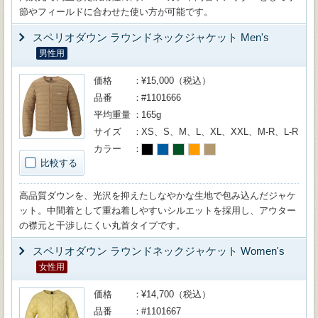
節やフィールドに合わせた使い方が可能です。
スペリオダウン ラウンドネックジャケット Men's
男性用
価格
¥15,000（税込）
品番
#1101666
平均重量
165g
サイズ
XS、S、M、L、XL、XXL、M-R、L-R
カラー
比較する
高品質ダウンを、光沢を抑えたしなやかな生地で包み込んだジャケ
ット。中間着として重ね着しやすいシルエットを採用し、アウター
の襟元と干渉しにくい丸首タイプです。
スペリオダウン ラウンドネックジャケット Women's
女性用
価格
¥14,700（税込）
品番
#1101667