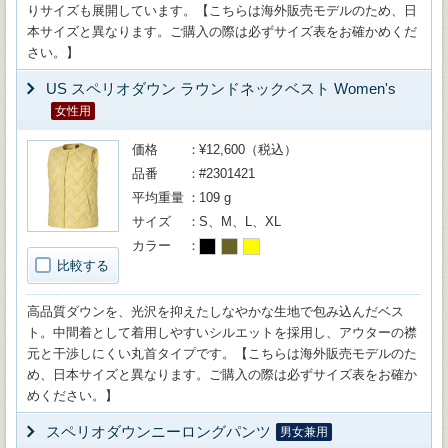
りサイズも展開しています。【こちらは海外販売モデルのため、日
本サイズと異なります。ご購入の際は必ずサイズ表をお確かめくだ
さい。】
US スペリオダウン ラウンドネックベスト Women's
女性用
価格
¥12,600（税込）
品番
#2301421
平均重量
109 g
サイズ
S、M、L、XL
カラー
比較する
高品質ダウンを、光沢を抑えたしなやかな生地で包み込んだベス
ト。中間着として着用しやすいシルエットを採用し、アウターの襟
元と干渉しにくい丸首タイプです。【こちらは海外販売モデルのた
め、日本サイズと異なります。ご購入の際は必ずサイズ表をお確か
めください。】
スペリオダウンニーロングパンツ
男女兼用