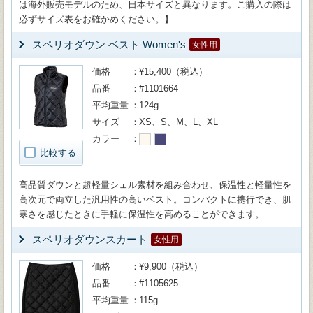
は海外販売モデルのため、日本サイズと異なります。ご購入の際は
必ずサイズ表をお確かめください。】
スペリオダウン ベスト Women's
女性用
価格
¥15,400（税込）
品番
#1101664
平均重量
124g
サイズ
XS、S、M、L、XL
カラー
比較する
高品質ダウンと超軽量シェル素材を組み合わせ、保温性と軽量性を
高次元で両立した汎用性の高いベスト。コンパクトに携行でき、肌
寒さを感じたときに手軽に保温性を高めることができます。
スペリオダウンスカート
女性用
価格
¥9,900（税込）
品番
#1105625
平均重量
115g