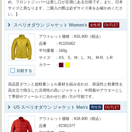
め、フロントジッパーは差し口が左側にある仕様です。また、日本
サイズと異なります。ご購入の際は必ずサイズ表をお確かめくださ
い。】
スペリオダウン ジャケット Women's
女性用
OUTLET
アウトレット価格
¥16,400（税込）
品番
#1101662
平均重量
160g
サイズ
XS、S、M、L、XL、M-R、L-R
カラー
比較する
高品質ダウンと超軽量シェル素材を組み合わせ、保温性と軽量性を
高次元で両立した汎用性の高いジャケット。中間着やアウターとし
て季節やフィールドに合わせた使い方が可能です。
US スペリオダウン ジャケット Men's
男性用
OUTLET
アウトレット価格
¥18,400（税込）
品番
#2301377