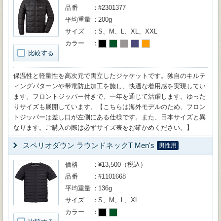
品番
#2301377
平均重量
200g
サイズ
S、M、L、XL、XXL
カラー
比較する
保温性と軽量性を高次元で両立したジャケットです。独自のキルテ
ィングパターンや帯電防止加工を施し、快適な着用感を実現してい
ます。フロントジッパー付きで、一年を通じて活躍します。ゆった
りサイズも展開しています。【こちらは海外モデルのため、フロン
トジッパーは差し口が左側にある仕様です。また、日本サイズと異
なります。ご購入の際は必ずサイズ表をお確かめください。】
スペリオダウン ラウンドネックT Men's
男性用
価格
¥13,500（税込）
品番
#1101668
平均重量
136g
サイズ
S、M、L、XL
カラー