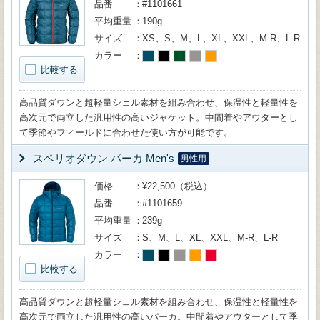
品番
#1101661
平均重量
190g
サイズ
XS、S、M、L、XL、XXL、M-R、L-R
カラー
比較する
高品質ダウンと超軽量シェル素材を組み合わせ、保温性と軽量性を
高次元で両立した汎用性の高いジャケット。中間着やアウターとし
て季節やフィールドに合わせた使い方が可能です。
スペリオダウン パーカ Men's
男性用
価格
¥22,500（税込）
品番
#1101659
平均重量
239g
サイズ
S、M、L、XL、XXL、M-R、L-R
カラー
比較する
高品質ダウンと超軽量シェル素材を組み合わせ、保温性と軽量性を
高次元で両立した汎用性の高いパーカ。中間着やアウターとして季