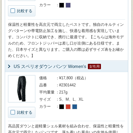
カラー
比較する
保温性と軽量性を高次元で両立したベストです。独自のキルティン
グパターンや帯電防止加工を施し、快適な着用感を実現していま
す。コンパクトに収納でき、携行に最適です。【こちらは海外モデ
ルのため、フロントジッパーは差し口が左側にある仕様です。ま
た、日本サイズと異なります。ご購入の際は必ずサイズ表をお確か
めください。】
US スペリオダウン パンツ Women's
女性用
価格
¥17,800（税込）
品番
#2301442
平均重量
217g
サイズ
S、M、L、XL
カラー
比較する
高品質ダウンと超軽量シェル素材を組み合わせ、保温性と軽量性を
高次元で両立したパンツです。落ち着いた風合いの生地を使用し、