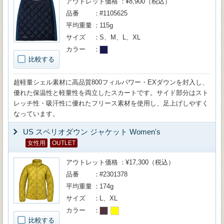
アウトレット価格
¥8,900（税込）
品番
#1105625
平均重量
115g
サイズ
S、M、L、XL
カラー
比較する
超軽量シェル素材に高品質800フィルパワー・EXダウンを封入し、
優れた保温性と軽量性を両立したスカートです。サイド部分はスト
レッチ性・吸汗性に優れたフリース素材を使用し、足上げしやすく
なっています。
US スペリオダウン ジャケット Women's
女性用
OUTLET
アウトレット価格
¥17,300（税込）
品番
#2301378
平均重量
174g
サイズ
L、XL
カラー
比較する