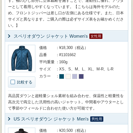
す。袖のひじ部分に立体裁断を施すことで、運動性に優れ、アウタ
ーとして着用しやすくなっています。【こちらは海外モデルのた
め、フロントジッパーは差し口が左側にある仕様です。また、日本
サイズと異なります。ご購入の際は必ずサイズ表をお確かめくださ
い。】
スペリオダウン ジャケット Women's
女性用
価格
¥18,300（税込）
品番
#1101662
平均重量
160g
サイズ
XS、S、M、L、XL、M-R、L-R
カラー
比較する
高品質ダウンと超軽量シェル素材を組み合わせ、保温性と軽量性を
高次元で両立した汎用性の高いジャケット。中間着やアウターとし
て季節やフィールドに合わせた使い方が可能です。
US スペリオダウン ジャケット Men's
男性用
価格
¥20,500（税込）