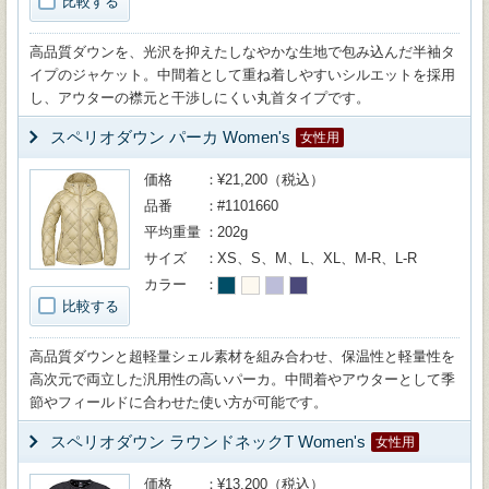
比較する
高品質ダウンを、光沢を抑えたしなやかな生地で包み込んだ半袖タ
イプのジャケット。中間着として重ね着しやすいシルエットを採用
し、アウターの襟元と干渉しにくい丸首タイプです。
スペリオダウン パーカ Women's
女性用
価格
¥21,200（税込）
品番
#1101660
平均重量
202g
サイズ
XS、S、M、L、XL、M-R、L-R
カラー
比較する
高品質ダウンと超軽量シェル素材を組み合わせ、保温性と軽量性を
高次元で両立した汎用性の高いパーカ。中間着やアウターとして季
節やフィールドに合わせた使い方が可能です。
スペリオダウン ラウンドネックT Women's
女性用
価格
¥13,200（税込）