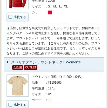
平均重量
200g
サイズ
S、M、L、XL
カラー
比較する
保温性と軽量性を高次元で両立したジャケットです。独自のキルテ
ィングパターンや帯電防止加工を施し、快適な着用感を実現してい
ます。フロントジッパー付きで、一年を通じて活躍します。ゆった
りサイズも展開しています。【こちらは海外モデルのため、フロン
トジッパーは差し口が左側にある仕様です。また、日本サイズと異
なります。ご購入の際は必ずサイズ表をお確かめください。】
スペリオダウン ラウンドネックT Women's
女性用
OUTLET
アウトレット価格
¥11,200（税込）
品番
#1101669
平均重量
117g
サイズ
XS
カラー
比較する