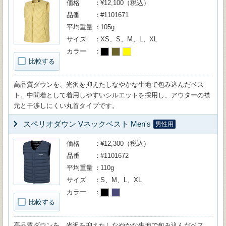
価格
¥12,100（税込）
品番
#1101671
平均重量
105g
サイズ
XS、S、M、L、XL
カラー
比較する
高品質ダウンを、光沢を抑えたしなやかな生地で包み込んだベス
ト。中間着として着用しやすいシルエットを採用し、アウターの襟
元と干渉しにくい丸首タイプです。
スペリオダウン Vネックベスト Men's
男性用
価格
¥12,300（税込）
品番
#1101672
平均重量
110g
サイズ
S、M、L、XL
カラー
比較する
高品質ダウンを、光沢を抑えたしなやかな生地で包み込んだベス