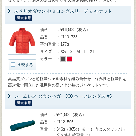
なります。ご購入の際は必ずサイズ表をお確かめください。】
スペリオダウン セミロングスリーブ ジャケット
男女兼用
価格
¥18,500（税込）
品番
#1101733
平均重量
177g
サイズ
XS、S、M、L、XL
カラー
比較する
高品質ダウンと超軽量シェル素材を組み合わせ、保温性と軽量性を
高次元で両立した汎用性の高い七分袖のジャケットです。
シームレス ダウンハガー800 ハーフレングス #5
男女兼用
価格
¥21,500（税込）
品番
#1121505
重量
346g（365g）※（ ）内はスタッフバッ
グを含む総重量です。