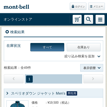
メニュー
ログイン
オンラインストア
検索結果
在庫状況
すべて
在庫あり
絞り込み検索を追加
検索結果：全49件
表示切替
1
スペリオダウン ジャケット Men's
男性用
価格
¥19,500（税込）