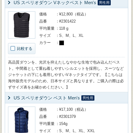
US スペリオダウン Vネックベスト Men's
男性用
価格
¥12,800（税込）
品番
#2301422
平均重量
118 g
サイズ
S、M、L、XL
カラー
比較する
高品質ダウンを、光沢を抑えたしなやかな生地で包み込んだベス
ト。中間着として重ね着しやすいシルエットを採用し、スーツなど
ジャケットの下にも着用しやすいVネックタイプです。【こちらは
海外販売モデルのため、日本サイズと異なります。ご購入の際は必
ずサイズ表をお確かめください。】
US スペリオダウン ベスト Men's
男性用
価格
¥17,100（税込）
品番
#2301379
平均重量
154g
サイズ
S、M、L、XL、XXL