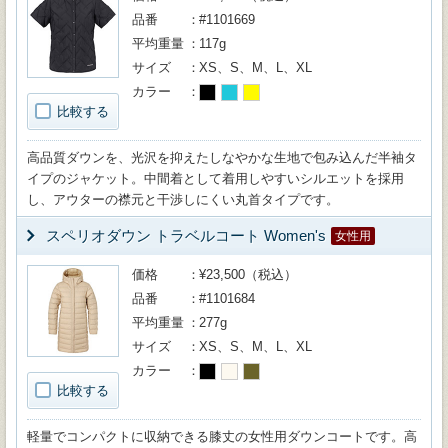
品番
#1101669
平均重量
117g
サイズ
XS、S、M、L、XL
カラー
比較する
高品質ダウンを、光沢を抑えたしなやかな生地で包み込んだ半袖タ
イプのジャケット。中間着として着用しやすいシルエットを採用
し、アウターの襟元と干渉しにくい丸首タイプです。
スペリオダウン トラベルコート Women's
女性用
価格
¥23,500（税込）
品番
#1101684
平均重量
277g
サイズ
XS、S、M、L、XL
カラー
比較する
軽量でコンパクトに収納できる膝丈の女性用ダウンコートです。高