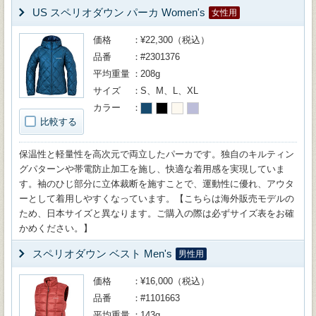
US スペリオダウン パーカ Women's
女性用
価格
¥22,300（税込）
品番
#2301376
平均重量
208g
サイズ
S、M、L、XL
カラー
比較する
保温性と軽量性を高次元で両立したパーカです。独自のキルティン
グパターンや帯電防止加工を施し、快適な着用感を実現していま
す。袖のひじ部分に立体裁断を施すことで、運動性に優れ、アウタ
ーとして着用しやすくなっています。【こちらは海外販売モデルの
ため、日本サイズと異なります。ご購入の際は必ずサイズ表をお確
かめください。】
スペリオダウン ベスト Men's
男性用
価格
¥16,000（税込）
品番
#1101663
平均重量
143g