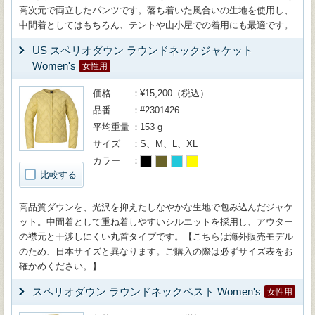
高次元で両立したパンツです。落ち着いた風合いの生地を使用し、
中間着としてはもちろん、テントや山小屋での着用にも最適です。
US スペリオダウン ラウンドネックジャケット
Women's
女性用
価格
¥15,200（税込）
品番
#2301426
平均重量
153 g
サイズ
S、M、L、XL
カラー
比較する
高品質ダウンを、光沢を抑えたしなやかな生地で包み込んだジャケ
ット。中間着として重ね着しやすいシルエットを採用し、アウター
の襟元と干渉しにくい丸首タイプです。【こちらは海外販売モデル
のため、日本サイズと異なります。ご購入の際は必ずサイズ表をお
確かめください。】
スペリオダウン ラウンドネックベスト Women's
女性用