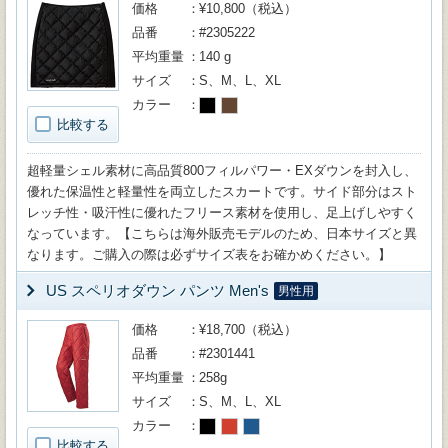
価格
¥10,800（税込）
品番
#2305222
平均重量
140 g
サイズ
S、M、L、XL
カラー
比較する
超軽量シェル素材に高品質800フィルパワー・EXダウンを封入し、
優れた保温性と軽量性を両立したスカートです。サイド部分はスト
レッチ性・吸汗性に優れたフリース素材を使用し、足上げしやすく
なっています。【こちらは海外販売モデルのため、日本サイズと異
なります。ご購入の際は必ずサイズ表をお確かめください。】
US スペリオダウン パンツ Men's
男性用
価格
¥18,700（税込）
品番
#2301441
平均重量
258g
サイズ
S、M、L、XL
カラー
比較する