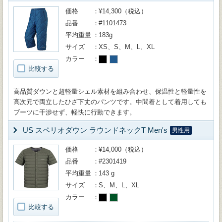
価格
¥14,300（税込）
品番
#1101473
平均重量
183g
サイズ
XS、S、M、L、XL
カラー
比較する
高品質ダウンと超軽量シェル素材を組み合わせ、保温性と軽量性を
高次元で両立したひざ下丈のパンツです。中間着として着用しても
ブーツに干渉せず、軽快に行動できます。
US スペリオダウン ラウンドネックT Men's
男性用
価格
¥14,000（税込）
品番
#2301419
平均重量
143 g
サイズ
S、M、L、XL
カラー
比較する