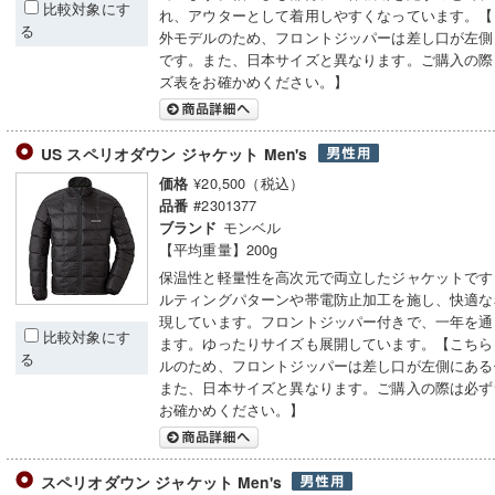
比較対象にす
れ、アウターとして着用しやすくなっています。【
る
外モデルのため、フロントジッパーは差し口が左側
です。また、日本サイズと異なります。ご購入の際
ズ表をお確かめください。】
US スペリオダウン ジャケット Men's
¥20,500（税込）
価格
#2301377
品番
モンベル
ブランド
【平均重量】200g
保温性と軽量性を高次元で両立したジャケットです
ルティングパターンや帯電防止加工を施し、快適な
現しています。フロントジッパー付きで、一年を通
比較対象にす
ます。ゆったりサイズも展開しています。【こちら
る
ルのため、フロントジッパーは差し口が左側にある
また、日本サイズと異なります。ご購入の際は必ず
お確かめください。】
スペリオダウン ジャケット Men's