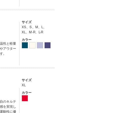
サイズ
XS、S、M、L、
XL、M-R、L-R
カラー
温性と軽量
やアウター
す。
サイズ
XL
カラー
自のキルテ
感を実現し
運動性に優