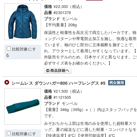
¥22,300（税込）
価格
#2301376
品番
モンベル
ブランド
【平均重量】208g
保温性と軽量性を高次元で両立したパーカです。独
ィングパターンや帯電防止加工を施し、快適な着用
ています。袖のひじ部分に立体裁断を施すことで、
比較対象にす
れ、アウターとして着用しやすくなっています。【
る
外販売モデルのため、日本サイズと異なります。ご
必ずサイズ表をお確かめください。】
シームレス ダウンハガー800 ハーフレングス #5
¥21,500（税込）
価格
#1121505
品番
モンベル
ブランド
【重量】346g（365g）※（ ）内はスタッフバッグ
です。
みぞおちから上部は生地のみを使用した超軽量スリ
ッグ。夏の縦走などに適した軽量・コンパクトなモ
比較対象にす
【快適温度】8℃/【使用可能温度】4℃