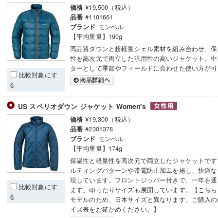
¥19,500（税込）
価格
#1101661
品番
モンベル
ブランド
【平均重量】190g
高品質ダウンと超軽量シェル素材を組み合わせ、保
性を高次元で両立した汎用性の高いジャケット。中
ターとして季節やフィールドに合わせた使い方が可
比較対象にす
る
US スペリオダウン ジャケット Women's
¥19,300（税込）
価格
#2301378
品番
モンベル
ブランド
【平均重量】174g
保温性と軽量性を高次元で両立したジャケットです
ルティングパターンや帯電防止加工を施し、快適な
現しています。フロントジッパー付きで、一年を通
比較対象にす
ます。ゆったりサイズも展開しています。【こちら
る
モデルのため、日本サイズと異なります。ご購入の
イズ表をお確かめください。】