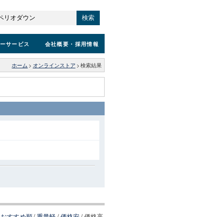
検索
ーサービス
会社概要
・採用情報
ホーム
>
オンラインストア
>
検索結果
おすすめ順
/
重量軽
/
価格安
/
価格高