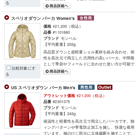
る
スペリオダウン パーカ Women's
¥21,200（税込）
価格
#1101660
品番
モンベル
ブランド
【平均重量】202g
高品質ダウンと超軽量シェル素材を組み合わせ、保
性を高次元で両立した汎用性の高いパーカ。中間着
として季節やフィールドに合わせた使い方が可能で
比較対象にす
る
US スペリオダウン パーカ Men's
¥21,200（税込）
アウトレット価格
#2301375
品番
モンベル
ブランド
【平均重量】243g
保温性と軽量性を高次元で両立したパーカです。独
ィングパターンや帯電防止加工を施し、快適な着用
ています。袖のひじ部分に立体裁断を施すことで、