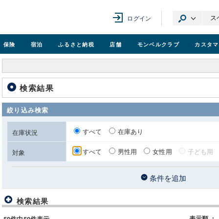
ログイン
保険
宿泊
ふるさと納税
店舗
モンベル
クラブ
カスタマ
検索結果
絞り込み検索
すべて
在庫あり
在庫状況
すべて
男性用
女性用
子ども用
対象
条件を追加
検索結果
表示順
：