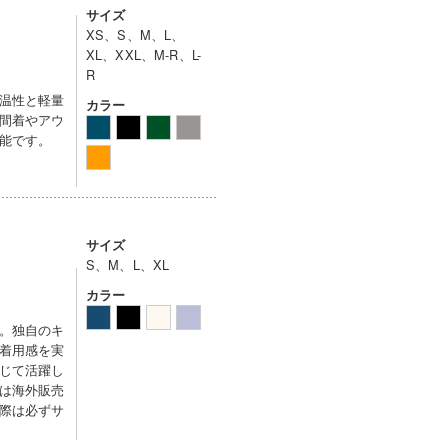
サイズ
XS、S、M、L、
XL、XXL、M-R、L-
R
温性と軽量
カラー
間着やアウ
能です。
サイズ
S、M、L、XL
カラー
。独自のキ
着用感を実
じて活躍し
は海外販売
際は必ずサ