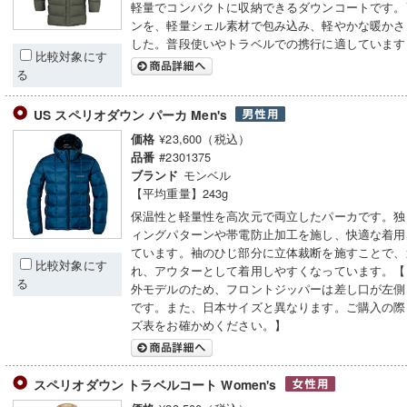
軽量でコンパクトに収納できるダウンコートです。
ンを、軽量シェル素材で包み込み、軽やかな暖かさ
した。普段使いやトラベルでの携行に適しています
比較対象にす
る
US スペリオダウン パーカ Men's
¥23,600（税込）
価格
#2301375
品番
モンベル
ブランド
【平均重量】243g
保温性と軽量性を高次元で両立したパーカです。独
ィングパターンや帯電防止加工を施し、快適な着用
ています。袖のひじ部分に立体裁断を施すことで、
比較対象にす
れ、アウターとして着用しやすくなっています。【
る
外モデルのため、フロントジッパーは差し口が左側
です。また、日本サイズと異なります。ご購入の際
ズ表をお確かめください。】
スペリオダウン トラベルコート Women's