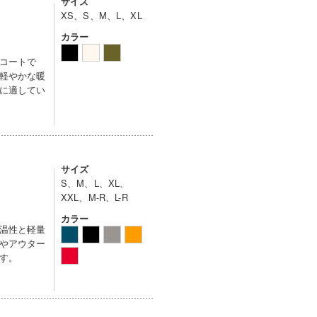
サイズ
XS、S、M、L、XL
カラー
コートで
軽やかな暖
に適してい
サイズ
S、M、L、XL、
XXL、M-R、L-R
カラー
温性と軽量
やアウター
す。