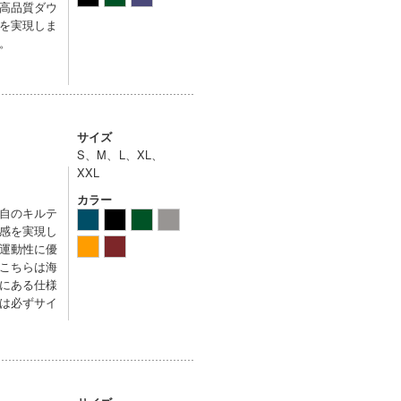
高品質ダウ
を実現しま
。
サイズ
S、M、L、XL、
XXL
カラー
自のキルテ
感を実現し
運動性に優
こちらは海
にある仕様
は必ずサイ