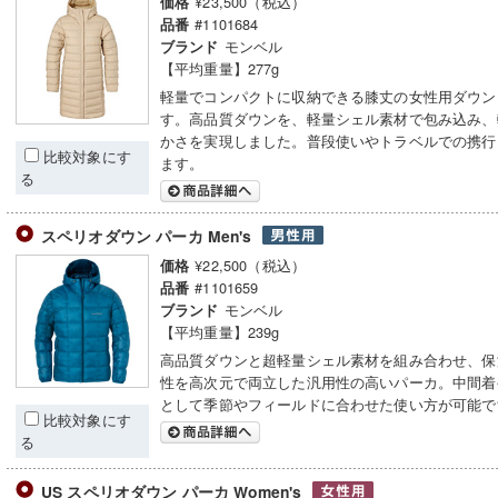
¥23,500（税込）
価格
#1101684
品番
モンベル
ブランド
【平均重量】277g
軽量でコンパクトに収納できる膝丈の女性用ダウン
す。高品質ダウンを、軽量シェル素材で包み込み、
かさを実現しました。普段使いやトラベルでの携行
比較対象にす
ます。
る
スペリオダウン パーカ Men's
¥22,500（税込）
価格
#1101659
品番
モンベル
ブランド
【平均重量】239g
高品質ダウンと超軽量シェル素材を組み合わせ、保
性を高次元で両立した汎用性の高いパーカ。中間着
として季節やフィールドに合わせた使い方が可能で
比較対象にす
る
US スペリオダウン パーカ Women's