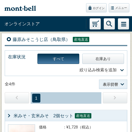
メニュー
ログイン
オンラインストア
藤原みそこうじ店（鳥取県）
産地直送
在庫状況
すべて
在庫あり
絞り込み検索を追加
全4件
表示切替
1
米みそ・玄米みそ 2個セット
産地直送
価格
¥1,728（税込）