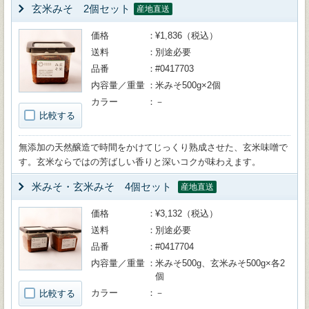
玄米みそ 2個セット
産地直送
価格
¥1,836（税込）
送料
別途必要
品番
#0417703
内容量／重量
米みそ500g×2個
カラー
－
比較する
無添加の天然醸造で時間をかけてじっくり熟成させた、玄米味噌で
す。玄米ならではの芳ばしい香りと深いコクが味わえます。
米みそ・玄米みそ 4個セット
産地直送
価格
¥3,132（税込）
送料
別途必要
品番
#0417704
内容量／重量
米みそ500g、玄米みそ500g×各2
個
カラー
－
比較する