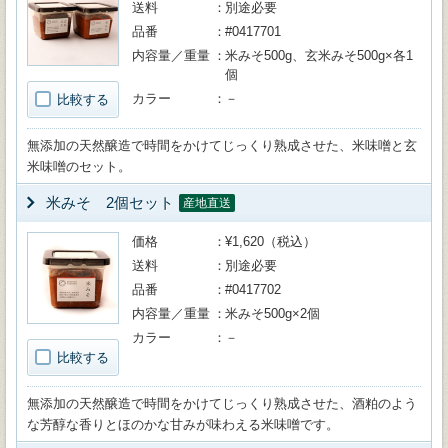
送料
別途必要
品番
#0417701
内容量／重量
米みそ500g、玄米みそ500g×各1
個
カラー
－
比較する
無添加の天然醸造で時間をかけてじっくり熟成させた、米味噌と玄
米味噌のセット。
米みそ 2個セット
産地直送
価格
¥1,620（税込）
送料
別途必要
品番
#0417702
内容量／重量
米みそ500g×2個
カラー
－
比較する
無添加の天然醸造で時間をかけてじっくり熟成させた、酒粕のよう
な芳醇な香りとほのかな甘みが味わえる米味噌です。