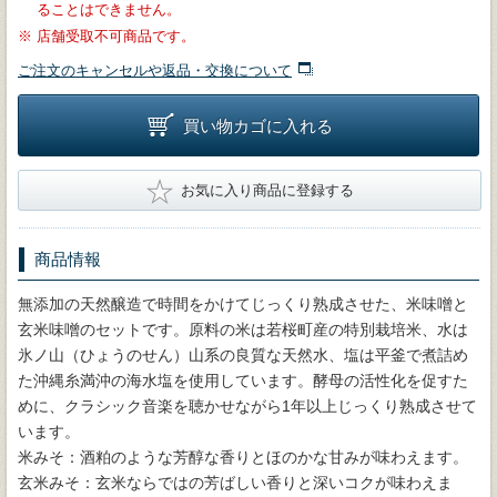
ることはできません。
※
店舗受取不可商品です。
ご注文のキャンセルや返品・交換について
買い物カゴに入れる
★
お気に入り商品に登録する
商品情報
無添加の天然醸造で時間をかけてじっくり熟成させた、米味噌と
玄米味噌のセットです。原料の米は若桜町産の特別栽培米、水は
氷ノ山（ひょうのせん）山系の良質な天然水、塩は平釜で煮詰め
た沖縄糸満沖の海水塩を使用しています。酵母の活性化を促すた
めに、クラシック音楽を聴かせながら1年以上じっくり熟成させて
います。
米みそ：酒粕のような芳醇な香りとほのかな甘みが味わえます。
玄米みそ：玄米ならではの芳ばしい香りと深いコクが味わえま