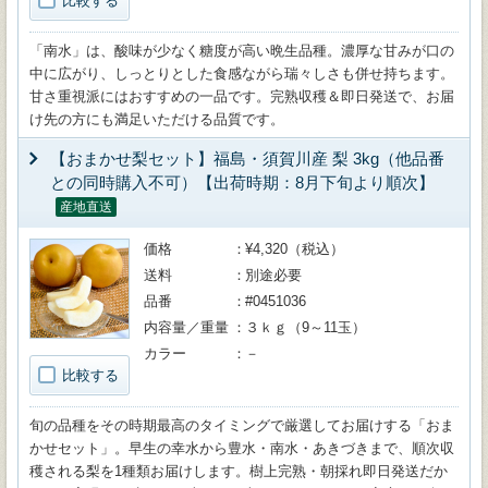
比較する
「南水」は、酸味が少なく糖度が高い晩生品種。濃厚な甘みが口の
中に広がり、しっとりとした食感ながら瑞々しさも併せ持ちます。
甘さ重視派にはおすすめの一品です。完熟収穫＆即日発送で、お届
け先の方にも満足いただける品質です。
【おまかせ梨セット】福島・須賀川産 梨 3kg（他品番
との同時購入不可）【出荷時期：8月下旬より順次】
産地直送
価格
¥4,320（税込）
送料
別途必要
品番
#0451036
内容量／重量
３ｋｇ（9～11玉）
カラー
－
比較する
旬の品種をその時期最高のタイミングで厳選してお届けする「おま
かせセット」。早生の幸水から豊水・南水・あきづきまで、順次収
穫される梨を1種類お届けします。樹上完熟・朝採れ即日発送だか