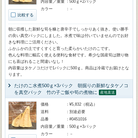
内容量／重量
500ｇ×2パック
カラー
－
比較する
朝に収穫した新鮮な筍を糠と唐辛子でしっかりあく抜き。使い勝手
の良い真空パックにしました。水煮で味は付いていませんのでお好
きな料理にご活用ください。
ふかふかの土ですくすくと育った柔らかいたけのこです。
色んな料理に幅広く使える便利な食材です。希少な国産筍は贈り物
にも喜ばれること間違いなし！
内容量はタケノコだけで1パックに500ｇ。商品は冷蔵でお届けとな
ります。
たけのこ水煮500ｇ×3パック 朝掘りの新鮮なタケノコ
を真空パック 竹の子ご飯や筍の煮物に
産地直送
価格
¥5,832（税込）
送料
別途必要
品番
#0451016
内容量／重量
500ｇ×3パック
カラー
－