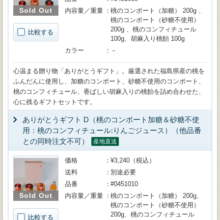
Sold Out
内容量／重量
桃のコンポート（加糖） 200g 、
桃のコンポート（砂糖不使用）
200g 、桃のコンフィチュール
比較する
100g、胡麻入り桃飴 100g
カラー
－
心温まる贈り物「ありがとうギフト」。厳選された福島県産の桃を
ふんだんに使用し、加糖のコンポート、砂糖不使用のコンポート、
桃のコンフィチュール、香ばしい胡麻入りの桃飴を詰め合わせた、
心に残るギフトセットです。
ありがとうギフト D（桃のコンポート加糖＆砂糖不使
用：桃のコンフィチュール:りんごジュース）（他品番
との同時注文不可）
産地直送
価格
¥3,240（税込）
送料
別途必要
品番
#0451010
Sold Out
内容量／重量
桃のコンポート（加糖） 200g、
桃のコンポート（砂糖不使用）
200g、桃のコンフィチュール
比較する