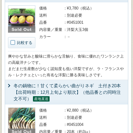
価格
¥3,780（税込）
送料
別途必要
品番
#0451001
Sold Out
内容量／重量
洋梨大玉3個
カラー
－
比較する
爽やかな甘みと酸味に滑らかな舌触り、食味に優れたワンランク上
の高級洋ナシです。
まだまだ生産数が少なく認知度も低い洋梨ですが、ラ・フランスや
ル・レクチェといった有名な洋梨に勝る美味しさです。
冬の鍋物に！甘くて柔らかい曲がりネギ 土付き20本
【出荷時期：12月上旬より順次】（他品番との同時注
文不可）
産地直送
価格
¥2,880（税込）
送料
別途必要
品番
#0451004
Sold Out
内容量／重量
20本（約3㎏）