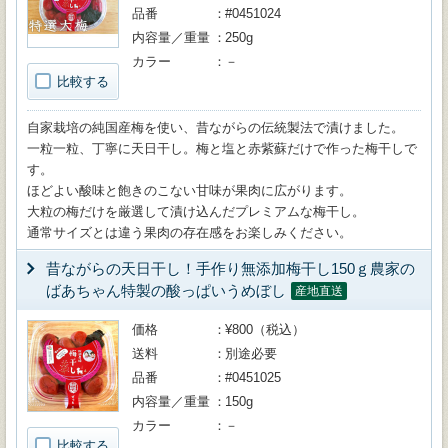
品番
#0451024
内容量／重量
250g
カラー
－
比較する
自家栽培の純国産梅を使い、昔ながらの伝統製法で漬けました。
一粒一粒、丁寧に天日干し。梅と塩と赤紫蘇だけで作った梅干しで
す。
ほどよい酸味と飽きのこない甘味が果肉に広がります。
大粒の梅だけを厳選して漬け込んだプレミアムな梅干し。
通常サイズとは違う果肉の存在感をお楽しみください。
昔ながらの天日干し！手作り無添加梅干し150ｇ農家の
ばあちゃん特製の酸っぱいうめぼし
産地直送
価格
¥800（税込）
送料
別途必要
品番
#0451025
内容量／重量
150g
カラー
－
比較する