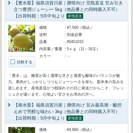
【豊水梨】福島須賀川産｜贈答向け 完熟直送 甘み引き
立つ豊潤ジューシー 5kg（他品番との同時購入不可）
【出荷時期：9月中旬より
産地直送
価格
¥7,560（税込）
送料
別途必要
品番
#0451033
内容量／重量
5ｋｇ（11～16玉）
カラー
－
比較する
「豊水」は、糖度が高く濃厚な甘さと適度な酸味のバランスが魅
力。果肉がしっかりしつつもジューシーさを保ち、梨本来の旨みを
楽しめます。産地直送かつ朝採れその日に発送だからこそ、フレッ
シュさが違います。心地よい甘さをお求めの方へ。
【南水梨】福島須賀川産｜贈答向け 甘み最高潮・酸控
えめで芳醇な味わい 3kg（他品番との同時購入不可）
【出荷時期：9月中旬より
産地直送
価格
¥4,860（税込）