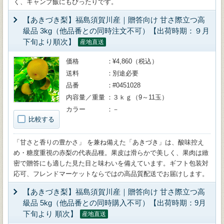
く、キャンプ飯にもぴったりです。
【あきづき梨】福島須賀川産｜贈答向け 甘さ際立つ高
級品 3kg（他品番との同時注文不可）【出荷時期：９月
下旬より順次】
産地直送
価格
¥4,860（税込）
送料
別途必要
品番
#0451028
内容量／重量
３ｋｇ（9～11玉）
カラー
－
比較する
「甘さと香りの豊かさ」 を兼ね備えた「あきづき」は、酸味控え
め・糖度重視の赤梨の代表品種。果皮は滑らかで美しく、果肉は緻
密で贈答にも適した見た目と味わいを備えています。ギフト包装対
応可、フレンドマーケットならではの高品質配送でお届けします。
【あきづき梨】福島須賀川産｜贈答向け 甘さ際立つ高
級品 5kg（他品番との同時購入不可）【出荷時期：9月
下旬より 順次】
産地直送