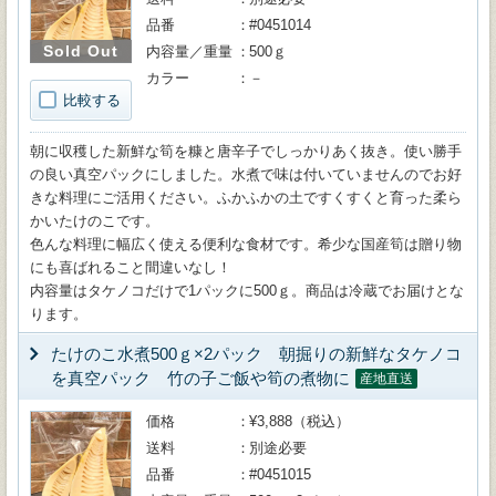
品番
#0451014
Sold Out
内容量／重量
500ｇ
カラー
－
比較する
朝に収穫した新鮮な筍を糠と唐辛子でしっかりあく抜き。使い勝手
の良い真空パックにしました。水煮で味は付いていませんのでお好
きな料理にご活用ください。ふかふかの土ですくすくと育った柔ら
かいたけのこです。
色んな料理に幅広く使える便利な食材です。希少な国産筍は贈り物
にも喜ばれること間違いなし！
内容量はタケノコだけで1パックに500ｇ。商品は冷蔵でお届けとな
ります。
たけのこ水煮500ｇ×2パック 朝掘りの新鮮なタケノコ
を真空パック 竹の子ご飯や筍の煮物に
産地直送
価格
¥3,888（税込）
送料
別途必要
品番
#0451015