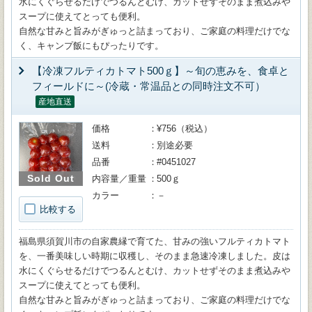
水にくぐらせるだけでつるんとむけ、カットせずそのまま煮込みや
スープに使えてとっても便利。
自然な甘みと旨みがぎゅっと詰まっており、ご家庭の料理だけでな
く、キャンプ飯にもぴったりです。
【冷凍フルティカトマト500ｇ】～旬の恵みを、食卓と
フィールドに～(冷蔵・常温品との同時注文不可）
産地直送
価格
¥756（税込）
送料
別途必要
品番
#0451027
Sold Out
内容量／重量
500ｇ
カラー
－
比較する
福島県須賀川市の自家農縁で育てた、甘みの強いフルティカトマト
を、一番美味しい時期に収穫し、そのまま急速冷凍しました。皮は
水にくぐらせるだけでつるんとむけ、カットせずそのまま煮込みや
スープに使えてとっても便利。
自然な甘みと旨みがぎゅっと詰まっており、ご家庭の料理だけでな