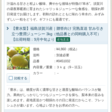
汁溢れる甘さと程よい酸味、爽やかな後味が特徴の“幸水”。須賀川
の昼夜寒暖差に育まれたシャリッ＆ジューシーな食感を、朝採れ即
日発送でお届けします。初秋の訪れとともに味わう幸水の、みずみ
ずしい一粒をどうぞ。ギフトにも最適です。
【豊水梨】福島須賀川産｜贈答向け 完熟直送 甘み引き
立つ豊潤ジューシー 3kg（他品番との同時購入不可）
【出荷時期：9月中旬より
産地直送
価格
¥4,860（税込）
送料
別途必要
品番
#0451032
内容量／重量
３ｋｇ（9～11玉）
カラー
－
比較する
「豊水」は、糖度が高く濃厚な甘さと適度な酸味のバランスが魅
力。果肉がしっかりしつつもジューシーさを保ち、梨本来の旨みを
楽しめます。産地直送かつ朝採れその日に発送だからこそ、フレッ
シュさが違います。心地よい甘さをお求めの方へ。