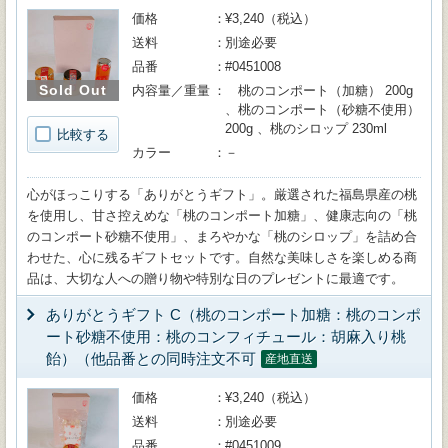
価格
¥3,240（税込）
送料
別途必要
品番
#0451008
Sold Out
内容量／重量
桃のコンポート（加糖） 200g
、桃のコンポート（砂糖不使用）
200g 、桃のシロップ 230ml
比較する
カラー
－
心がほっこりする「ありがとうギフト」。厳選された福島県産の桃
を使用し、甘さ控えめな「桃のコンポート加糖」、健康志向の「桃
のコンポート砂糖不使用」、まろやかな「桃のシロップ」を詰め合
わせた、心に残るギフトセットです。自然な美味しさを楽しめる商
品は、大切な人への贈り物や特別な日のプレゼントに最適です。
ありがとうギフト C（桃のコンポート加糖：桃のコンポ
ート砂糖不使用：桃のコンフィチュール：胡麻入り桃
飴）（他品番との同時注文不可
産地直送
価格
¥3,240（税込）
送料
別途必要
品番
#0451009