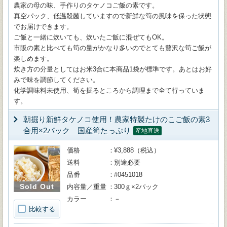
農家の母の味、手作りのタケノコご飯の素です。
真空パック、低温殺菌していますので新鮮な筍の風味を保った状態
でお届けできます。
ご飯と一緒に炊いても、炊いたご飯に混ぜてもOK。
市販の素と比べても筍の量がかなり多いのでとても贅沢な筍ご飯が
楽しめます。
炊き方の分量としてはお米3合に本商品1袋が標準です。あとはお好
みで味を調節してください。
化学調味料未使用、筍を掘るところから調理まで全て行っていま
す。
朝掘り新鮮タケノコ使用！農家特製たけのこご飯の素3
合用×2パック 国産筍たっぷり
産地直送
価格
¥3,888（税込）
送料
別途必要
品番
#0451018
Sold Out
内容量／重量
300ｇ×2パック
カラー
－
比較する