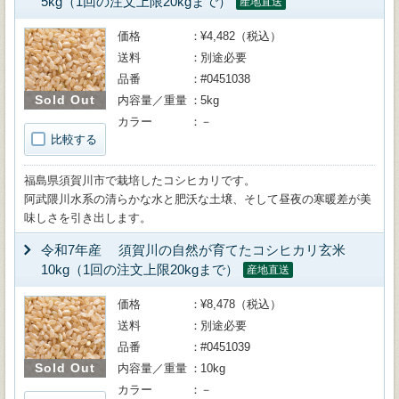
5kg（1回の注文上限20kgまで）
産地直送
価格
¥4,482（税込）
送料
別途必要
品番
#0451038
Sold Out
内容量／重量
5kg
カラー
－
比較する
福島県須賀川市で栽培したコシヒカリです。
阿武隈川水系の清らかな水と肥沃な土壌、そして昼夜の寒暖差が美
味しさを引き出します。
令和7年産 須賀川の自然が育てたコシヒカリ玄米
10kg（1回の注文上限20kgまで）
産地直送
価格
¥8,478（税込）
送料
別途必要
品番
#0451039
Sold Out
内容量／重量
10kg
カラー
－