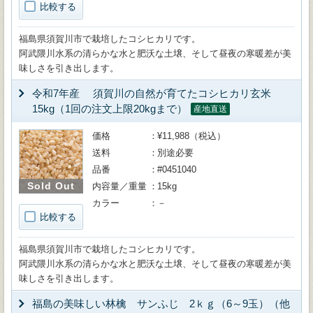
比較する
福島県須賀川市で栽培したコシヒカリです。
阿武隈川水系の清らかな水と肥沃な土壌、そして昼夜の寒暖差が美
味しさを引き出します。
令和7年産 須賀川の自然が育てたコシヒカリ玄米
15kg（1回の注文上限20kgまで）
産地直送
価格
¥11,988（税込）
送料
別途必要
品番
#0451040
Sold Out
内容量／重量
15kg
カラー
－
比較する
福島県須賀川市で栽培したコシヒカリです。
阿武隈川水系の清らかな水と肥沃な土壌、そして昼夜の寒暖差が美
味しさを引き出します。
福島の美味しい林檎 サンふじ 2ｋｇ（6～9玉）（他