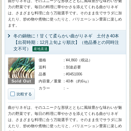
曲がりネギは、そのユニークな形状とともに風味豊かな味わいが魅
力の野菜です。毎日の料理に華やかさを添えてくれる曲がりネギ
は、さまざまな料理に合う万能選手です。そのまま生でサラダに加
えたり、炒め物や煮物に使ったりと、バリエーション豊富に楽しめ
ます。
冬の鍋物に！甘くて柔らかい曲がりネギ 土付き40本
【出荷時期：12月上旬より順次】（他品番との同時注
文不可）
産地直送
価格
¥4,860（税込）
送料
別途必要
品番
#0451006
Sold Out
内容量／重量
40本（約6㎏）
カラー
－
比較する
曲がりネギは、そのユニークな形状とともに風味豊かな味わいが魅
力の野菜です。毎日の料理に華やかさを添えてくれる曲がりネギ
は、さまざまな料理に合う万能選手です。そのまま生でサラダに加
えたり、炒め物や煮物に使ったりと、バリエーション豊富に楽しめ