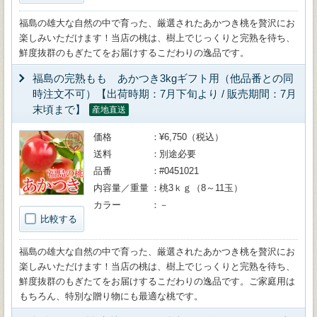
福島の雄大な自然の中で育った、厳選されたあかつき桃を贅沢にお
楽しみいただけます！当店の桃は、樹上でじっくりと完熟を待ち、
鮮度抜群のもぎたてをお届けするこだわりの逸品です。
福島の完熟もも あかつき3kgギフト用（他品番との同
時注文不可）【出荷時期：7月下旬より / 販売期間：7月
末頃まで】
産地直送
価格
¥6,750（税込）
送料
別途必要
品番
#0451021
内容量／重量
桃3ｋｇ（8～11玉）
カラー
－
比較する
福島の雄大な自然の中で育った、厳選されたあかつき桃を贅沢にお
楽しみいただけます！当店の桃は、樹上でじっくりと完熟を待ち、
鮮度抜群のもぎたてをお届けするこだわりの逸品です。ご家庭用は
もちろん、特別な贈り物にも最適な桃です。