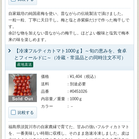
自家栽培の純国産梅を使い、昔ながらの伝統製法で漬けました。
一粒一粒、丁寧に天日干し。梅と塩と赤紫蘇だけで作った梅干しで
す。
余計な物を加えない昔ながらの梅干し。ほどよい酸味と塩気で梅本
来の味を楽しめます。
【冷凍フルティカトマト1000ｇ】～旬の恵みを、食卓
とフィールドに～（冷蔵・常温品との同時注文不可）
産地直送
価格
¥1,404（税込）
送料
別途必要
品番
#0451026
Sold Out
内容量／重量
1000ｇ
カラー
－
比較する
福島県須賀川市の自家農縁で育てた、甘みの強いフルティカトマト
を、一番美味しい時期に収穫し、そのまま急速冷凍しました。皮は