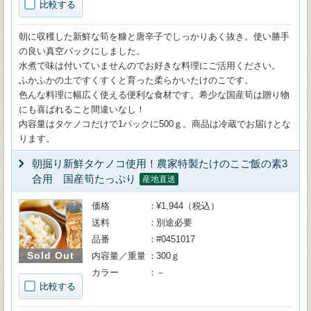
比較する
朝に収穫した新鮮な筍を糠と唐辛子でしっかりあく抜き。使い勝手
の良い真空パックにしました。
水煮で味は付いていませんのでお好きな料理にご活用ください。
ふかふかの土ですくすくと育った柔らかいたけのこです。
色んな料理に幅広く使える便利な食材です。希少な国産筍は贈り物
にも喜ばれること間違いなし！
内容量はタケノコだけで1パックに500ｇ。商品は冷蔵でお届けとな
ります。
朝掘り新鮮タケノコ使用！農家特製たけのこご飯の素3
合用 国産筍たっぷり
産地直送
価格
¥1,944（税込）
送料
別途必要
品番
#0451017
Sold Out
内容量／重量
300ｇ
カラー
－
比較する