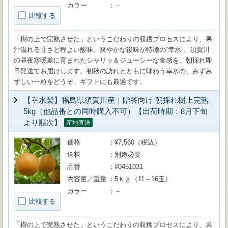
カラー
－
比較する
「樹の上で完熟させた」というこだわりの収穫プロセスにより、果
汁溢れる甘さと程よい酸味、爽やかな後味が特徴の“幸水”。須賀川
の昼夜寒暖差に育まれたシャリッ＆ジューシーな食感を、朝採れ即
日発送でお届けします。初秋の訪れとともに味わう幸水の、みずみ
ずしい一粒をどうぞ。ギフトにも最適です。
【幸水梨】福島県須賀川産｜贈答向け 朝採れ樹上完熟
5kg（他品番との同時購入不可）【出荷時期：8月下旬
より順次】
産地直送
価格
¥7,560（税込）
送料
別途必要
品番
#0451031
内容量／重量
5ｋｇ（11～16玉）
カラー
－
比較する
「樹の上で完熟させた」というこだわりの収穫プロセスにより、果