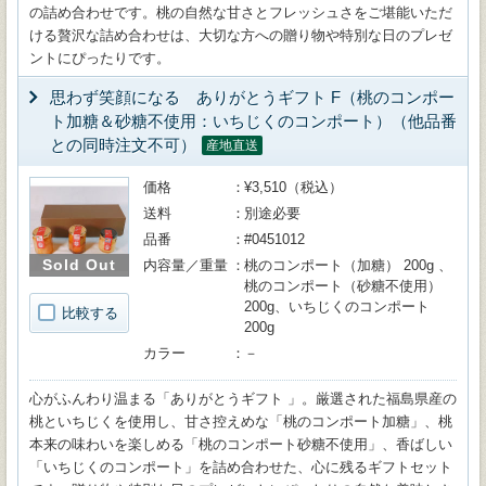
の詰め合わせです。桃の自然な甘さとフレッシュさをご堪能いただ
ける贅沢な詰め合わせは、大切な方への贈り物や特別な日のプレゼ
ントにぴったりです。
思わず笑顔になる ありがとうギフト F（桃のコンポー
ト加糖＆砂糖不使用：いちじくのコンポート）（他品番
との同時注文不可）
産地直送
価格
¥3,510（税込）
送料
別途必要
品番
#0451012
Sold Out
内容量／重量
桃のコンポート（加糖） 200g 、
桃のコンポート（砂糖不使用）
200g、いちじくのコンポート
比較する
200g
カラー
－
心がふんわり温まる「ありがとうギフト 」。厳選された福島県産の
桃といちじくを使用し、甘さ控えめな「桃のコンポート加糖」、桃
本来の味わいを楽しめる「桃のコンポート砂糖不使用」、香ばしい
「いちじくのコンポート」を詰め合わせた、心に残るギフトセット