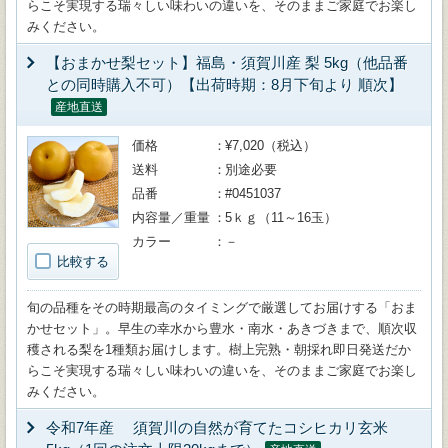
らこそ実現する瑞々しい味わいの違いを、そのままご家庭でお楽し
みください。
【おまかせ梨セット】福島・須賀川産 梨 5kg（他品番
との同時購入不可）【出荷時期：8月下旬より 順次】
産地直送
価格
¥7,020（税込）
送料
別途必要
品番
#0451037
内容量／重量
5ｋｇ（11～16玉）
カラー
－
比較する
旬の品種をその時期最高のタイミングで厳選してお届けする「おま
かせセット」。早生の幸水から豊水・南水・あきづきまで、順次収
穫される梨を1種類お届けします。樹上完熟・朝採れ即日発送だか
らこそ実現する瑞々しい味わいの違いを、そのままご家庭でお楽し
みください。
令和7年産 須賀川の自然が育てたコシヒカリ玄米