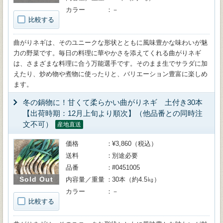
カラー
－
比較する
曲がりネギは、そのユニークな形状とともに風味豊かな味わいが魅
力の野菜です。毎日の料理に華やかさを添えてくれる曲がりネギ
は、さまざまな料理に合う万能選手です。そのまま生でサラダに加
えたり、炒め物や煮物に使ったりと、バリエーション豊富に楽しめ
ます。
冬の鍋物に！甘くて柔らかい曲がりネギ 土付き30本
【出荷時期：12月上旬より順次】（他品番との同時注
文不可）
産地直送
価格
¥3,860（税込）
送料
別途必要
品番
#0451005
Sold Out
内容量／重量
30本（約4.5㎏）
カラー
－
比較する