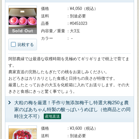
価格
¥4,050（税込）
送料
別途必要
品番
#0451023
Sold Out
内容量／重量
大3玉
カラー
－
比較する
阿部農縁では最適な収穫時期を見極めてギリギリまで樹上で育てま
す。
農家直送の完熟したもぎたての桃をお楽しみください。
おどろきはカリカリとした食感と日持ちの良さが特徴です。
厳選したとっておきの大玉を化粧箱に入れてお送りします。その大
きさと食感にきっと驚く事でしょう。
大粒の梅を厳選！手作り無添加梅干し特選大梅250ｇ農
家のばあちゃん特製の酸っぱいうめぼし（他商品との同
時注文不可）
産地直送
価格
¥3,600（税込）
送料
別途必要