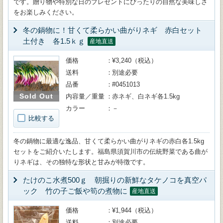
です。贈り物や特別な日のプレゼントにぴったりの自然な美味しさ
をお楽しみください。
冬の鍋物に！甘くて柔らかい曲がりネギ 赤白セット
土付き 各1.5ｋｇ
産地直送
価格
¥3,240（税込）
送料
別途必要
品番
#0451013
Sold Out
内容量／重量
赤ネギ、白ネギ各1.5kg
カラー
－
比較する
冬の鍋物に最適な逸品、甘くて柔らかい曲がりネギの赤白各1.5kg
セットをご紹介いたします。福島県須賀川市の伝統野菜である曲が
りネギは、その独特な形状と甘みが特徴です。
たけのこ水煮500ｇ 朝掘りの新鮮なタケノコを真空パ
ック 竹の子ご飯や筍の煮物に
産地直送
価格
¥1,944（税込）
送料
別途必要