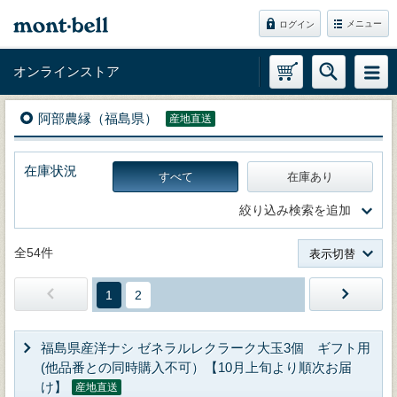
メニュー
ログイン
オンラインストア
阿部農縁（福島県）
産地直送
在庫状況
すべて
在庫あり
絞り込み検索を追加
全54件
表示切替
1
2
福島県産洋ナシ ゼネラルレクラーク大玉3個 ギフト用
(他品番との同時購入不可）【10月上旬より順次お届
け】
産地直送