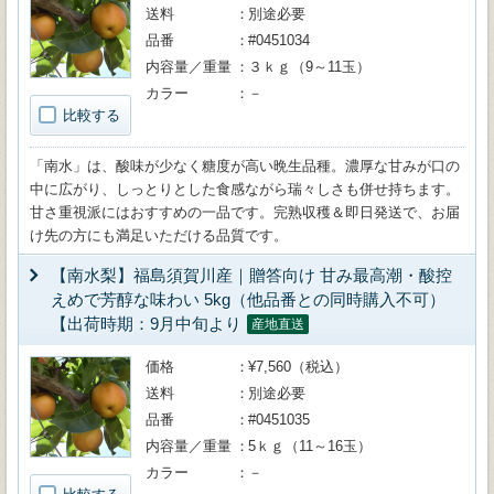
送料
別途必要
品番
#0451034
内容量／重量
３ｋｇ（9～11玉）
カラー
－
比較する
「南水」は、酸味が少なく糖度が高い晩生品種。濃厚な甘みが口の
中に広がり、しっとりとした食感ながら瑞々しさも併せ持ちます。
甘さ重視派にはおすすめの一品です。完熟収穫＆即日発送で、お届
け先の方にも満足いただける品質です。
【南水梨】福島須賀川産｜贈答向け 甘み最高潮・酸控
えめで芳醇な味わい 5kg（他品番との同時購入不可）
【出荷時期：9月中旬より
産地直送
価格
¥7,560（税込）
送料
別途必要
品番
#0451035
内容量／重量
5ｋｇ（11～16玉）
カラー
－