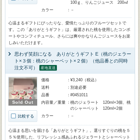
100ｇ、りんごジュース 200㎖
カラー
－
心温まるギフトにぴったりな、愛情たっぷりのフルーツセットで
す。この「ありがとうギフト」は、厳選された桃を使用したコンポ
ートやコンフィチュール、さらには爽やかなりんごジュースをお楽
しみいただけます。
思わず笑顔になる ありがとうギフト E（桃のジェラー
ト×３個：桃のシャーベット×２個）（他品番との同時
注文不可）
産地直送
価格
¥3,240（税込）
送料
別途必要
品番
#0451011
Sold Out
内容量／重量
桃のジェラート 120ml×3個、桃
のシャーベット 120ml×2個
カラー
－
比較する
心温まる思いを届ける「ありがとうギフト」。選りすぐりの桃を５
５％使用した、リフレッシュ感あふれるジェラートとシャーベット