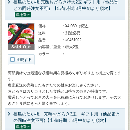
福島の硬い桃 完熟おどろき特大2玉 ギフト用（他品番
との同時注文不可）【出荷時期:8月中旬より順次】
産地直送
価格
¥4,050（税込）
送料
別途必要
品番
#0451022
Sold Out
内容量／重量
特大2玉
カラー
－
比較する
阿部農縁では最適な収穫時期を見極めてギリギリまで樹上で育てま
す。
農家直送の完熟したもぎたての桃をお楽しみください。
おどろきはカリカリとした食感と日持ちの良さが特徴です。
厳選したとっておきの大玉を化粧箱に入れてお送りします。その大
きさと食感にきっと驚く事でしょう。
福島の硬い桃 完熟おどろき3玉 ギフト用（他品番と
の同時注文不可)【出荷時期：8月中旬より順次】
産地直送