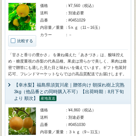
価格
¥7,560（税込）
送料
別途必要
品番
#0451029
内容量／重量
5ｋｇ（11～16玉）
カラー
－
比較する
「甘さと香りの豊かさ」 を兼ね備えた「あきづき」は、酸味控え
め・糖度重視の赤梨の代表品種。果皮は滑らかで美しく、果肉は緻
密で贈答にも適した見た目と味わいを備えています。ギフト包装対
応可、フレンドマーケットならではの高品質配送でお届けします。
【幸水梨】福島県須賀川産｜贈答向け 朝採れ樹上完熟
3kg（他品番との同時購入不可）【出荷時期：8月下旬
より 順次】
産地直送
価格
¥4,860（税込）
送料
別途必要
品番
#0451030
内容量／重量
３ｋｇ（9～11玉）