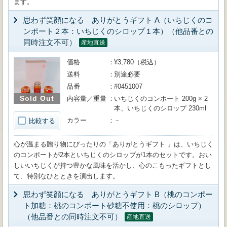
ます。
思わず笑顔になる ありがとうギフト A（いちじくのコ
ンポート２本：いちじくのシロップ１本）（他品番との
同時注文不可）
産地直送
価格
¥3,780（税込）
送料
別途必要
品番
#0451007
Sold Out
内容量／重量
いちじくのコンポート 200g × 2
本、いちじくのシロップ 230ml
カラー
－
比較する
心が温まる贈り物にぴったりの「ありがとうギフト 」は、いちじく
のコンポートが2本といちじくのシロップが1本のセットです。おい
しいいちじくが持つ豊かな風味を活かし、心のこもったギフトとし
て、特別なひとときを演出します。
思わず笑顔になる ありがとうギフト B（桃のコンポー
ト加糖：桃のコンポート砂糖不使用：桃のシロップ）
（他品番との同時注文不可）
産地直送