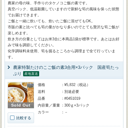
農家の母の味、手作りのタケノコご飯の素です。
真空パック、低温殺菌していますので新鮮な筍の風味を保った状態
でお届けできます。
ご飯と一緒に炊いても、炊いたご飯に混ぜてもOK。
市販の素と比べても筍の量がかなり多いのでとても贅沢な筍ご飯が
楽しめます。
炊き方の分量としてはお米3合に本商品1袋が標準です。あとはお好
みで味を調節してください。
化学調味料未使用、筍を掘るところから調理まで全て行っていま
す。
農家特製たけのこご飯の素3合用×3パック 国産筍たっ
ぷり
産地直送
価格
¥5,832（税込）
送料
別途必要
品番
#0451019
Sold Out
内容量／重量
300ｇ×3パック
カラー
－
比較する