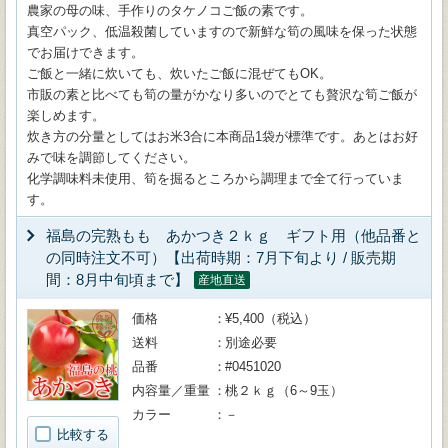
農家の母の味、手作りのタケノコご飯の素です。
真空パック、低温殺菌していますので新鮮な筍の風味を保った状態
でお届けできます。
ご飯と一緒に炊いても、炊いたご飯に混ぜてもOK。
市販の素と比べても筍の量がかなり多いのでとても贅沢な筍ご飯が
楽しめます。
炊き方の分量としてはお米3合に本商品1袋が標準です。あとはお好
みで味を調節してください。
化学調味料未使用、筍を掘るところから調理まで全て行っていま
す。
福島の完熟もも あかつき２ｋｇ ギフト用（他品番と
の同時注文不可）【出荷時期：7月下旬より / 販売期
間：8月中旬頃まで】
産地直送
価格
¥5,400（税込）
送料
別途必要
品番
#0451020
内容量／重量
桃２ｋｇ（6～9玉）
カラー
－
比較する