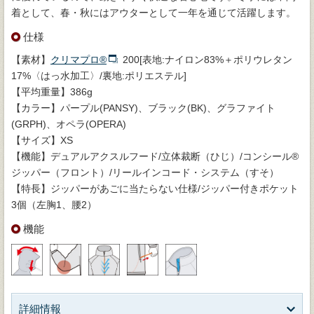
着として、春・秋にはアウターとして一年を通じて活躍します。
仕様
【素材】
クリマプロ®
200[表地:ナイロン83%＋ポリウレタン
17%〈はっ水加工〉/裏地:ポリエステル]
【平均重量】386g
【カラー】パープル(PANSY)、ブラック(BK)、グラファイト
(GRPH)、オペラ(OPERA)
【サイズ】XS
【機能】デュアルアクスルフード/立体裁断（ひじ）/コンシール®
ジッパー（フロント）/リールインコード・システム（すそ）
【特長】ジッパーがあごに当たらない仕様/ジッパー付きポケット
3個（左胸1、腰2）
機能
詳細情報