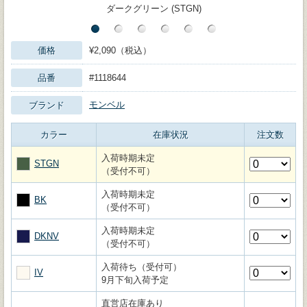
ダークグリーン (STGN)
価格
¥2,090（税込）
品番
#1118644
モンベル
ブランド
カラー
在庫状況
注文数
入荷時期未定
STGN
（受付不可）
入荷時期未定
BK
（受付不可）
入荷時期未定
DKNV
（受付不可）
入荷待ち（受付可）
IV
9月下旬入荷予定
直営店在庫あり