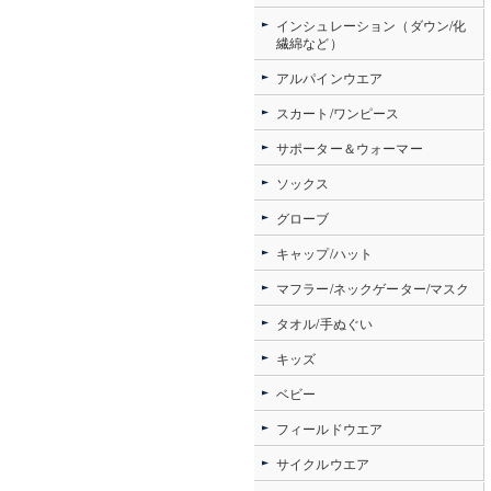
インシュレーション（ダウン/化
繊綿など）
アルパインウエア
スカート/ワンピース
サポーター＆ウォーマー
ソックス
グローブ
キャップ/ハット
マフラー/ネックゲーター/マスク
タオル/手ぬぐい
キッズ
ベビー
フィールドウエア
サイクルウエア