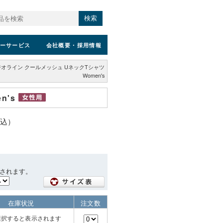
検索
ーサービス
会社概要
・採用情報
ジオライン クールメッシュ UネックTシャツ
Women's
n's
税込）
されます。
在庫状況
注文数
選択すると表示されます