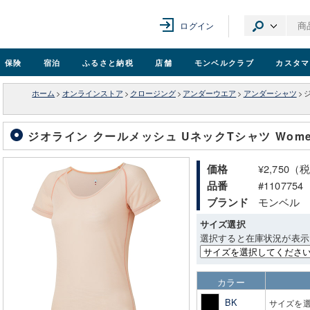
ログイン
保険
宿泊
ふるさと納税
店舗
モンベル
クラブ
カスタマ
ホーム
>
オンラインストア
>
クロージング
>
アンダーウエア
>
アンダーシャツ
>
ジオライン クールメッシュ UネックTシャツ Wome
¥2,750（
価格
#1107754
品番
モンベル
ブランド
サイズ選択
選択すると在庫状況が表示
カラー
BK
サイズを