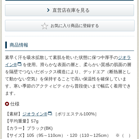
直営店在庫を見る
★
お気に入り商品に登録する
商品情報
素早く汗を吸水拡散して素肌を乾いた状態に保つ中厚手の
ジオラ
イン®
を使用。滑らかな表面の層と、柔らかい質感の肌面の層
を隔壁でつないだボックス構造により、デッドエア（断熱層とし
て動かない空気）を保持することで高い保温性を確保していま
す。寒い季節のアクティビティから普段使いまで幅広く着用でき
ます。
仕様
【素材】
ジオライン®
［ポリエステル100%］
【平均重量】57g
【カラー】ブラック(BK)
【サイズ】105（95～110cm）・120（110～125cm） ※（ ）