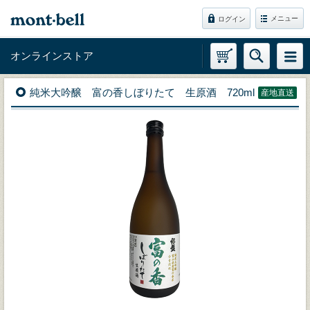
メニュー
ログイン
オンラインストア
純米大吟醸 富の香しぼりたて 生原酒 720ml
産地直送