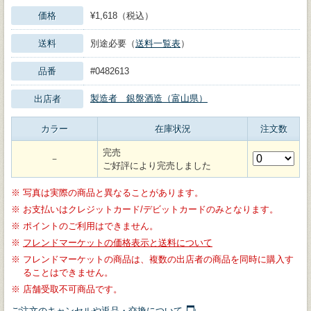
価格
¥1,618（税込）
送料
別途必要（
送料一覧表
）
品番
#0482613
製造者 銀盤酒造（富山県）
出店者
カラー
在庫状況
注文数
完売
－
ご好評により完売しました
※
写真は実際の商品と異なることがあります。
※
お支払いはクレジットカード/デビットカードのみとなります。
※
ポイントのご利用はできません。
※
フレンドマーケットの価格表示と送料について
※
フレンドマーケットの商品は、複数の出店者の商品を同時に購入す
ることはできません。
※
店舗受取不可商品です。
ご注文のキャンセルや返品・交換について