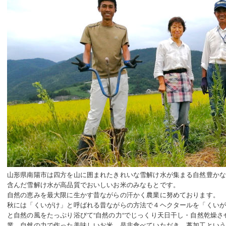
山形県南陽市は四方を山に囲まれたきれいな雪解け水が集まる自然豊か
含んだ雪解け水が高品質でおいしいお米のみなもとです。
自然の恵みを最大限に生かす昔ながらの汗かく農業に努めております。
秋には「くいがけ」と呼ばれる昔ながらの方法で４ヘクタールを「くい
と自然の風をたっぷり浴びて“自然の力“でじっくり天日干し・自然乾燥
業、自然の力で作った美味しいお米、是非食べていただき、藁加工とい