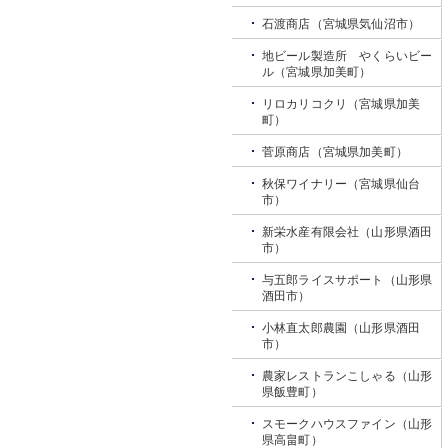
石渡商店（宮城県気仙沼市）
地ビール製造所 やくらいビー
ル（宮城県加美町）
リロカリコクリ（宮城県加美
町）
菅原商店（宮城県加美町）
秋保ワイナリー（宮城県仙台
市）
新栄水産有限会社（山形県酒田
市）
与五郎ライスサポート（山形県
酒田市）
小林直太郎農園（山形県酒田
市）
農家レストランこしゃる（山形
県飯豊町）
スモークハウスファイン（山形
県高畠町）