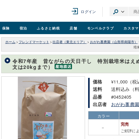
ログイン
保険
宿泊
ふるさと納税
店舗
モンベル
クラブ
カスタマ
ホーム
>
フレンドマーケット
>
出店者（東北エリア）
>
おがわ藁農園（山形県南陽市）
培
令和7年産 昔ながらの天日干し 特別栽培米はえぬ
文は20kgまで）
¥11,000（
価格
送料込み（
送料
#0452405
品番
おがわ藁農
出店者
カラー
完売
－
ご好評に