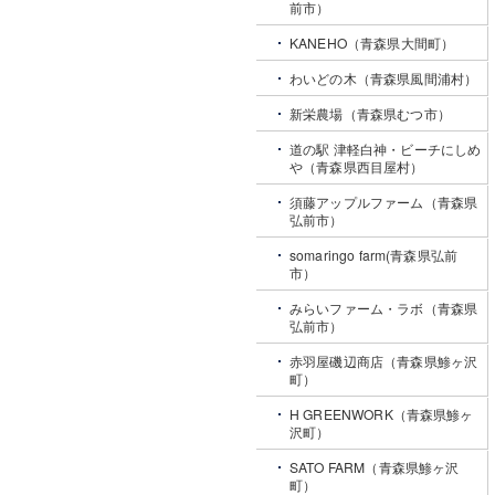
前市）
KANEHO（青森県大間町）
わいどの木（青森県風間浦村）
新栄農場（青森県むつ市）
道の駅 津軽白神・ビーチにしめ
や（青森県西目屋村）
須藤アップルファーム（青森県
弘前市）
somaringo farm(青森県弘前
市）
みらいファーム・ラボ（青森県
弘前市）
赤羽屋磯辺商店（青森県鯵ヶ沢
町）
H GREENWORK（青森県鯵ヶ
沢町）
SATO FARM（青森県鯵ヶ沢
町）