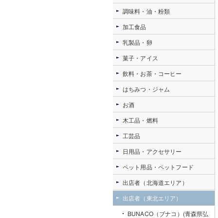
調味料・油・粉類
加工食品
乳製品・卵
菓子・アイス
飲料・お茶・コーヒー
はちみつ・ジャム
お酒
木工品・燃料
工芸品
日用品・アクセサリー
ペット用品・ペットフード
出店者（北海道エリア）
出店者（東北エリア）
BUNACO（ブナコ）(青森県弘