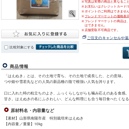
写真は実際の商品と異なるこ
お支払いはクレジットカード/
ポイントのご利用はできませ
フレンドマーケットの価格表
フレンドマーケットの商品は
はできません。
店舗受取不可商品です。
ご注文のキャンセルや返
比較対象にする
商品情報
「はえぬき」とは、その土地で育ち、その土地で成長した、との意味。
つや姫や雪若丸などの人気の新品種の陰で根強い人気を誇ります。
口に入れた時の粒立ちのよさ、ふっくらしながらも噛み応えのある食感
甘さ。はえぬきの名にふさわしい、どんな料理にも合う毎日食べたくな
原材料名・内容量など
【素材】山形県南陽市産 特別栽培米はえぬき
【内容量／重量】10kg