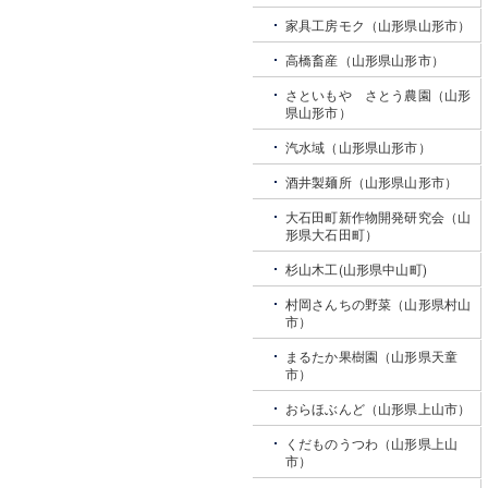
家具工房モク（山形県山形市）
高橋畜産（山形県山形市）
さといもや さとう農園（山形
県山形市）
汽水域（山形県山形市）
酒井製麺所（山形県山形市）
大石田町新作物開発研究会（山
形県大石田町）
杉山木工(山形県中山町)
村岡さんちの野菜（山形県村山
市）
まるたか果樹園（山形県天童
市）
おらほぶんど（山形県上山市）
くだものうつわ（山形県上山
市）