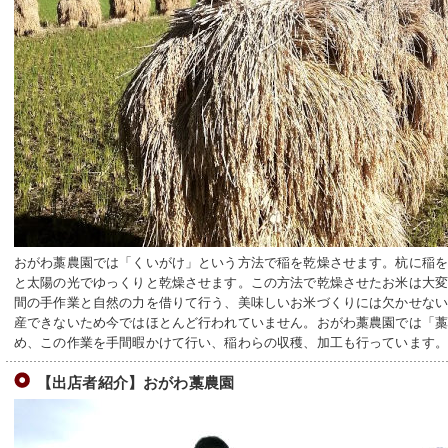
おがわ藁農園では「くいがけ」という方法で稲を乾燥させます。杭に稲
と太陽の光でゆっくりと乾燥させます。この方法で乾燥させたお米は大
間の手作業と自然の力を借りて行う、美味しいお米づくりには欠かせな
産できないため今ではほとんど行われていません。おがわ藁農園では「
め、この作業を手間暇かけて行い、稲わらの収穫、加工も行っています
【出店者紹介】おがわ藁農園