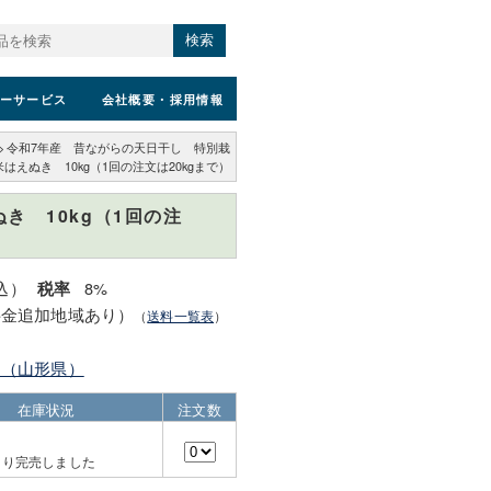
検索
ーサービス
会社概要
・採用情報
>
令和7年産 昔ながらの天日干し 特別栽
米はえぬき 10kg（1回の注文は20kgまで）
き 10kg（1回の注
税込）
8%
税率
料金追加地域あり）
（
送料一覧表
）
園（山形県）
在庫状況
注文数
より完売しました