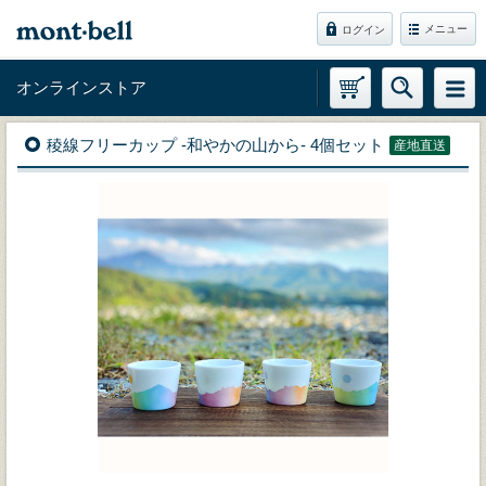
メニュー
ログイン
オンラインストア
稜線フリーカップ -和やかの山から- 4個セット
産地直送