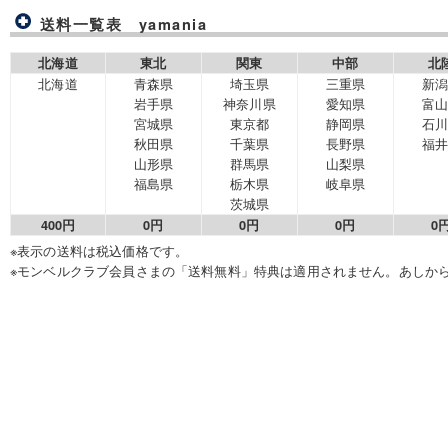
送料一覧表 yamania
北海道
東北
関東
中部
北
北海道
青森県
埼玉県
三重県
新
岩手県
神奈川県
愛知県
富
宮城県
東京都
静岡県
石
秋田県
千葉県
長野県
福
山形県
群馬県
山梨県
福島県
栃木県
岐阜県
茨城県
400円
0円
0円
0円
0
※表示の送料は税込価格です。
※モンベルクラブ会員さまの「送料無料」特典は適用されません。あしか