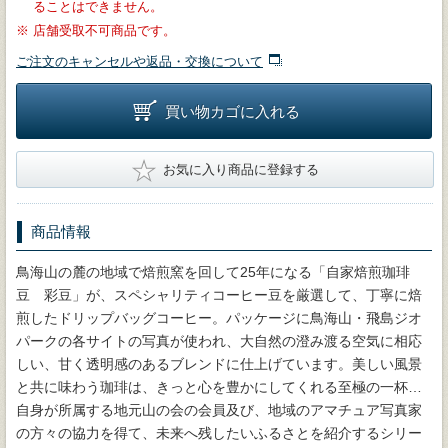
ることはできません。
※
店舗受取不可商品です。
ご注文のキャンセルや返品・交換について
買い物カゴに入れる
★
お気に入り商品に登録する
商品情報
鳥海山の麓の地域で焙煎窯を回して25年になる「自家焙煎珈琲
豆 彩豆」が、スペシャリティコーヒー豆を厳選して、丁寧に焙
煎したドリップバッグコーヒー。パッケージに鳥海山・飛島ジオ
パークの各サイトの写真が使われ、大自然の澄み渡る空気に相応
しい、甘く透明感のあるブレンドに仕上げています。美しい風景
と共に味わう珈琲は、きっと心を豊かにしてくれる至極の一杯…
自身が所属する地元山の会の会員及び、地域のアマチュア写真家
の方々の協力を得て、未来へ残したいふるさとを紹介するシリー