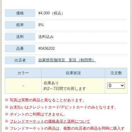
価格
¥4,000（税込）
税率
8%
送料
送料込み
品番
#0436202
自家焙煎珈琲豆 彩豆（秋田県）
出店者
カラー
在庫状況
注文数
在庫あり
－
約2～7日間で出荷します
※
写真は実際の商品と異なることがあります。
※
お支払いはクレジットカード/デビットカードのみとなります。
※
ポイントのご利用はできません。
※
フレンドマーケットの価格表示と送料について
※
フレンドマーケットの商品は、複数の出店者の商品を同時に購入す