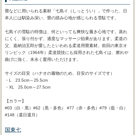
畳などに用いられる素材「七島イ（しっとうい）」で作った、日
本人には馴染み深い、畳の踏み心地が感じられる雪駄です。
七島イの雪駄の特徴は、何といっても爽快な履き心地です。蒸れ
にくく、張り付かず、適度なマッサージ効果があります。柔道の
父、嘉納治五郎が愛したといわれる柔道用畳素材。前回の東京オ
リンピック（1964年）柔道競技にも採用された七島イは、擦れや
曲げに強く、末永く愛用いただけます。
サイズの目安（ハナオの履物のため、目安のサイズです）
・L 23.5cm～25.5cm
・XL 25.0cm～27.5cm
【カラー】
#03（白・黒）#62（黒・多色） #77（赤・多色）#79（藍・白）
#148（還日還月）
国東七