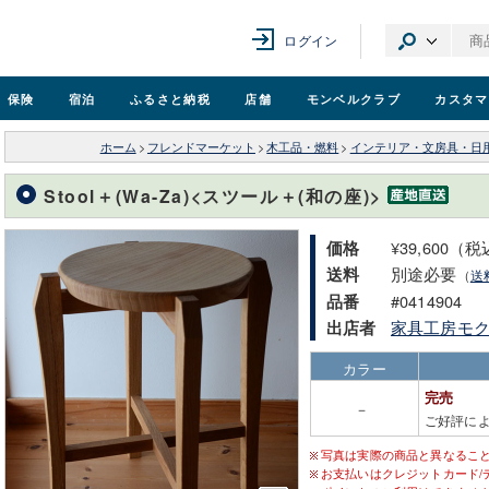
ログイン
保険
宿泊
ふるさと納税
店舗
モンベル
クラブ
カスタマ
ホーム
>
フレンドマーケット
>
木工品・燃料
>
インテリア・文房具・日
Stool＋(Wa-Za)<スツール＋(和の座)>
¥39,600（
価格
別途必要
送料
（
送
#0414904
品番
家具工房モ
出店者
カラー
完売
－
ご好評に
写真は実際の商品と異なるこ
お支払いはクレジットカード/