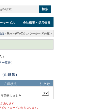
検索
ーサービス
会社概要
・採用情報
用品
>
Stool＋(Wa-Za)<スツール＋(和の座)>
税込）
料一覧表
）
ク（山形県）
在庫状況
注文数
より完売しました
とがあります。
デビットカードのみとなります。