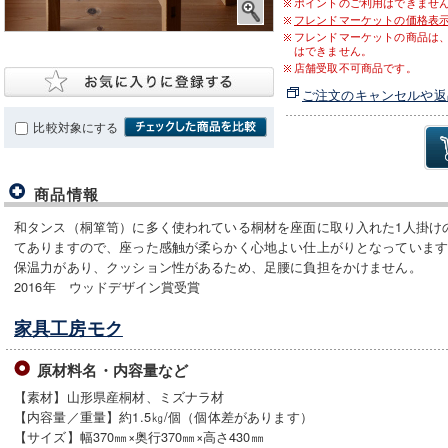
ポイントのご利用はできませ
フレンドマーケットの価格表
フレンドマーケットの商品は
はできません。
店舗受取不可商品です。
ご注文のキャンセルや返
比較対象にする
商品情報
和タンス（桐箪笥）に多く使われている桐材を座面に取り入れた1人掛け
てありますので、座った感触が柔らかく心地よい仕上がりとなっていま
保温力があり、クッション性があるため、足腰に負担をかけません。
2016年 ウッドデザイン賞受賞
家具工房モク
原材料名・内容量など
【素材】山形県産桐材、ミズナラ材
【内容量／重量】約1.5㎏/個（個体差があります）
【サイズ】幅370㎜×奥行370㎜×高さ430㎜