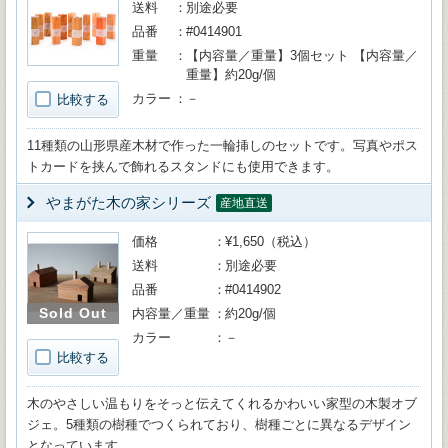
送料
別途必要
品番
#0414901
重量
【内容量／重量】3個セット 【内容量／
重量】約20g/個
カラー
－
比較する
11種類の山形県産木材で作った一輪挿しのセットです。写真やポス
トカードを挟んで飾れるスタンドにも使用できます。
やまがた木の家シリーズ
産地直送
価格
¥1,650（税込）
送料
別途必要
品番
#0414902
Sold Out
内容量／重量
約20g/個
カラー
－
比較する
木のやさしい温もりをそっと伝えてくれるかわいい家型の木製オブ
ジェ。5種類の樹種でつくられており、樹種ごとに異なるデザイン
となっています。