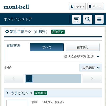
メニュー
ログイン
オンラインストア
家具工房モク（山形県）
産地直送
在庫状況
すべて
在庫あり
絞り込み検索を追加
全4件
表示切替
1
やまがた木’ｓ
産地直送
価格
¥4,950（税込）