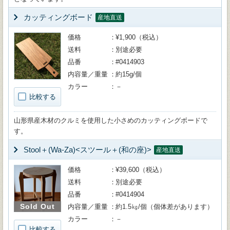
カッティングボード
産地直送
価格
¥1,900（税込）
送料
別途必要
品番
#0414903
内容量／重量
約15g/個
カラー
－
比較する
山形県産木材のクルミを使用した小さめのカッティングボードで
す。
Stool＋(Wa-Za)<スツール＋(和の座)>
産地直送
価格
¥39,600（税込）
送料
別途必要
品番
#0414904
Sold Out
内容量／重量
約1.5㎏/個（個体差があります）
カラー
－
比較する