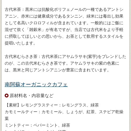
古代米茶：黒米には抗酸化ポリフェノールの一種であるアントシ
アニン、赤米には健康成分であるタンニン、緑米には毒出し効果
として名高いクロロフィルが含まれています。一般的にはご飯に
混ぜて炊く「雑穀米」が有名ですが、当店では古代米をより手軽
に摂取してほしいとの思いから、お茶として飲用するスタイルを
提唱いたします。
古代米むらさき茶：古代米茶にアヤムラサキ(紫芋)をブレンドした
のが、この古代米むらさき茶です。アヤムラサキの紫の色素に
は、黒米と同じアントシアニンが豊富に含まれています。
南阿蘇オーガニックカフェ
原材料名・内容量など
【素材】レモングラスティー：レモングラス、緑茶
カモミールティー：カモミール、しょうが、紅茶、ステビア乾燥
葉
ミントティー：ペパーミント、緑茶