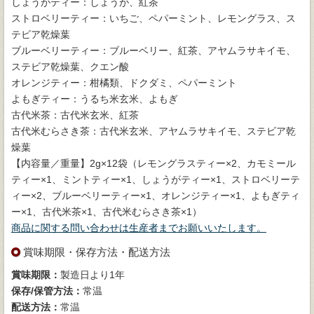
しょうがティー：しょうが、紅茶
ストロベリーティー：いちご、ペパーミント、レモングラス、ス
テビア乾燥葉
ブルーベリーティー：ブルーベリー、紅茶、アヤムラサキイモ、
ステビア乾燥葉、クエン酸
オレンジティー：柑橘類、ドクダミ、ペパーミント
よもぎティー：うるち米玄米、よもぎ
古代米茶：古代米玄米、紅茶
古代米むらさき茶：古代米玄米、アヤムラサキイモ、ステビア乾
燥葉
【内容量／重量】2g×12袋（レモングラスティー×2、カモミール
ティー×1、ミントティー×1、しょうがティー×1、ストロベリーテ
ィー×2、ブルーベリーティー×1、オレンジティー×1、よもぎティ
ー×1、古代米茶×1、古代米むらさき茶×1）
商品に関する問い合わせは生産者までお願いいたします。
賞味期限・保存方法・配送方法
賞味期限：
製造日より1年
保存/保管方法：
常温
配送方法：
常温