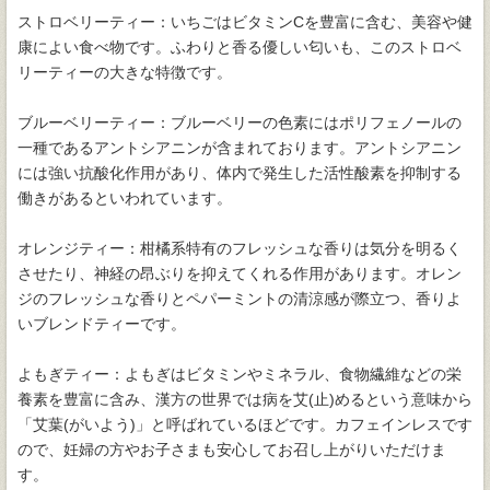
ストロベリーティー：いちごはビタミンCを豊富に含む、美容や健
康によい食べ物です。ふわりと香る優しい匂いも、このストロベ
リーティーの大きな特徴です。
ブルーベリーティー：ブルーベリーの色素にはポリフェノールの
一種であるアントシアニンが含まれております。アントシアニン
には強い抗酸化作用があり、体内で発生した活性酸素を抑制する
働きがあるといわれています。
オレンジティー：柑橘系特有のフレッシュな香りは気分を明るく
させたり、神経の昂ぶりを抑えてくれる作用があります。オレン
ジのフレッシュな香りとペパーミントの清涼感が際立つ、香りよ
いブレンドティーです。
よもぎティー：よもぎはビタミンやミネラル、食物繊維などの栄
養素を豊富に含み、漢方の世界では病を艾(止)めるという意味から
「艾葉(がいよう)」と呼ばれているほどです。カフェインレスです
ので、妊婦の方やお子さまも安心してお召し上がりいただけま
す。