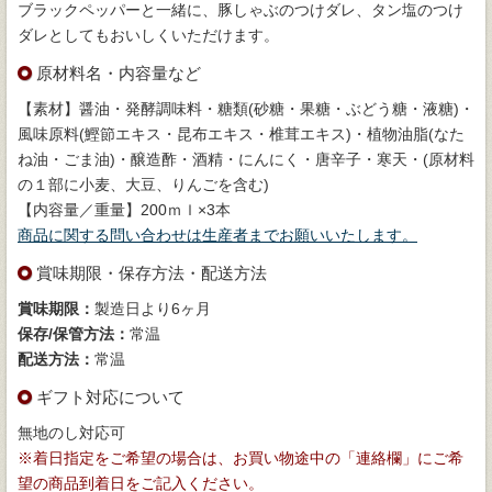
ブラックペッパーと一緒に、豚しゃぶのつけダレ、タン塩のつけ
ダレとしてもおいしくいただけます。
原材料名・内容量など
【素材】醤油・発酵調味料・糖類(砂糖・果糖・ぶどう糖・液糖)・
風味原料(鰹節エキス・昆布エキス・椎茸エキス)・植物油脂(なた
ね油・ごま油)・醸造酢・酒精・にんにく・唐辛子・寒天・(原材料
の１部に小麦、大豆、りんごを含む)
【内容量／重量】200ｍｌ×3本
商品に関する問い合わせは生産者までお願いいたします。
賞味期限・保存方法・配送方法
賞味期限：
製造日より6ヶ月
保存/保管方法：
常温
配送方法：
常温
ギフト対応について
無地のし対応可
※着日指定をご希望の場合は、お買い物途中の「連絡欄」にご希
望の商品到着日をご記入ください。