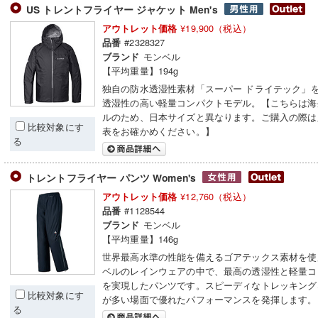
US トレントフライヤー ジャケット Men's
¥19,900（税込）
アウトレット価格
#2328327
品番
モンベル
ブランド
【平均重量】194g
独自の防水透湿性素材「スーパー ドライテック」
透湿性の高い軽量コンパクトモデル。【こちらは海
ルのため、日本サイズと異なります。ご購入の際は
比較対象にす
表をお確かめください。】
る
トレントフライヤー パンツ Women's
¥12,760（税込）
アウトレット価格
#1128544
品番
モンベル
ブランド
【平均重量】146g
世界最高水準の性能を備えるゴアテックス素材を使
ベルのレインウェアの中で、最高の透湿性と軽量コ
を実現したパンツです。スピーディなトレッキング
比較対象にす
が多い場面で優れたパフォーマンスを発揮します。
る