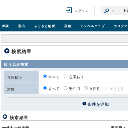
ログイン
保険
宿泊
ふるさと納税
店舗
モンベル
クラブ
カスタマ
検索結果
絞り込み検索
すべて
在庫あり
在庫状況
すべて
男性用
女性用
子ども用
対象
条件を追加
検索結果
表示順
：