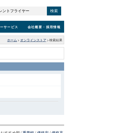
検索
ーサービス
会社概要
・採用情報
ホーム
>
オンラインストア
>
検索結果
おすすめ順
/
重量軽
/
価格安
/
価格高