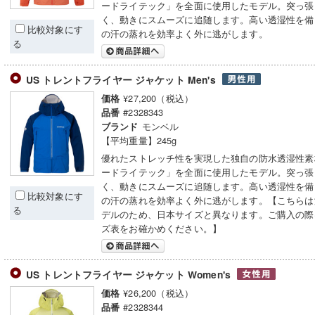
ードライテック」を全面に使用したモデル。突っ張
く、動きにスムーズに追随します。高い透湿性を備
比較対象にす
の汗の蒸れを効率よく外に逃がします。
る
US トレントフライヤー ジャケット Men's
¥27,200（税込）
価格
#2328343
品番
モンベル
ブランド
【平均重量】245g
優れたストレッチ性を実現した独自の防水透湿性素
ードライテック」を全面に使用したモデル。突っ張
く、動きにスムーズに追随します。高い透湿性を備
比較対象にす
の汗の蒸れを効率よく外に逃がします。【こちらは
る
デルのため、日本サイズと異なります。ご購入の際
ズ表をお確かめください。】
US トレントフライヤー ジャケット Women's
¥26,200（税込）
価格
#2328344
品番