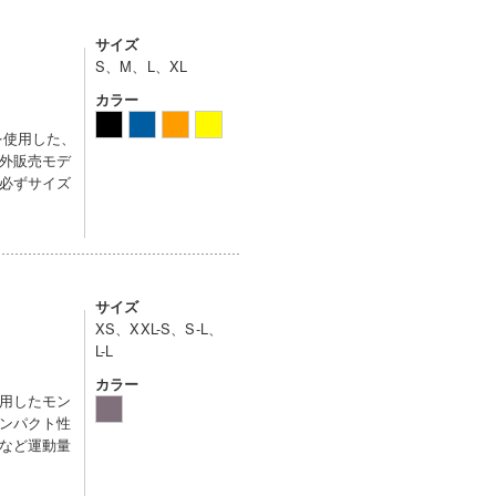
サイズ
S、M、L、XL
カラー
を使用した、
外販売モデ
必ずサイズ
サイズ
XS、XXL-S、S-L、
L-L
カラー
用したモン
ンパクト性
など運動量