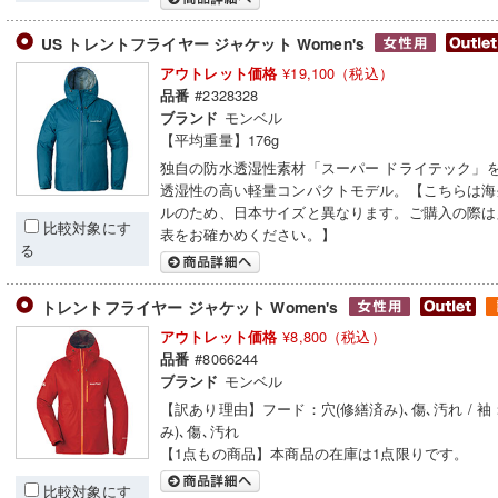
US トレントフライヤー ジャケット Women's
¥19,100（税込）
アウトレット価格
#2328328
品番
モンベル
ブランド
【平均重量】176g
独自の防水透湿性素材「スーパー ドライテック」
透湿性の高い軽量コンパクトモデル。【こちらは海
ルのため、日本サイズと異なります。ご購入の際は
比較対象にす
表をお確かめください。】
る
トレントフライヤー ジャケット Women's
¥8,800（税込）
アウトレット価格
#8066244
品番
モンベル
ブランド
【訳あり理由】フード：穴(修繕済み)､傷､汚れ / 袖
み)､傷､汚れ
【1点もの商品】本商品の在庫は1点限りです。
比較対象にす