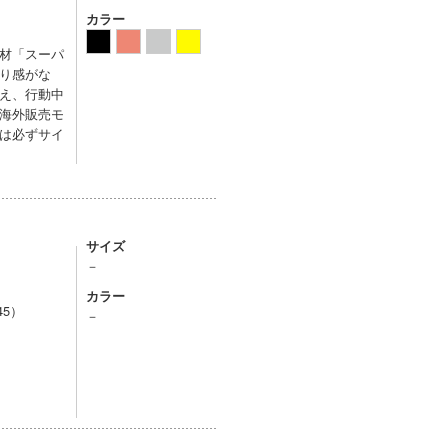
カラー
材「スーパ
り感がな
え、行動中
海外販売モ
は必ずサイ
サイズ
－
カラー
45）
－