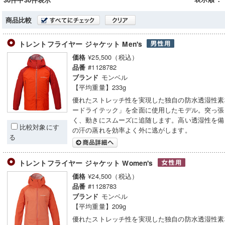
30件中30件表示
商品比較
トレントフライヤー ジャケット Men's
¥25,500（税込）
価格
#1128782
品番
モンベル
ブランド
【平均重量】233g
優れたストレッチ性を実現した独自の防水透湿性素
ードライテック」を全面に使用したモデル。突っ張
く、動きにスムーズに追随します。高い透湿性を備
比較対象にす
の汗の蒸れを効率よく外に逃がします。
る
トレントフライヤー ジャケット Women's
¥24,500（税込）
価格
#1128783
品番
モンベル
ブランド
【平均重量】209g
優れたストレッチ性を実現した独自の防水透湿性素