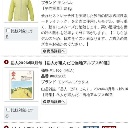
モンベル
ブランド
【平均重量】218g
優れたストレッチ性を実現した独自の防水透湿性素
ードライテック」を全面に使用したモデル。突っ張
く、動きにスムーズに追随します。高い透湿性を備
比較対象にす
の汗の蒸れを効率よく外に逃がします。【こちらは
る
デルのため、日本サイズと異なります。ご購入の際
ズ表をお確かめください。】
岳人2026年3月号【岳人が選んだご当地アルプス50選】
¥1,100（税込）
価格
#0002603
品番
モンベル ブックス
ブランド
山岳雑誌『岳人（がくじん）』2026年3月号（No.9
【特集】岳人が選んだご当地アルプス50選
比較対象にす
る