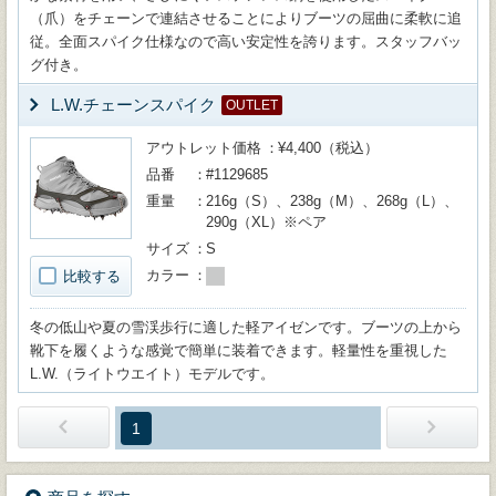
（爪）をチェーンで連結させることによりブーツの屈曲に柔軟に追
従。全面スパイク仕様なので高い安定性を誇ります。スタッフバッ
グ付き。
L.W.チェーンスパイク
OUTLET
アウトレット価格
¥4,400（税込）
品番
#1129685
重量
216g（S）、238g（M）、268g（L）、
290g（XL）※ペア
サイズ
S
カラー
比較する
冬の低山や夏の雪渓歩行に適した軽アイゼンです。ブーツの上から
靴下を履くような感覚で簡単に装着できます。軽量性を重視した
L.W.（ライトウエイト）モデルです。
1