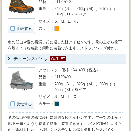
品番
#1129740
重量
242g（S）、263g（M）、287g（L）、
316g（XL）※ペア
サイズ
S、M、L、XL
カラー
比較する
冬の低山や夏の雪渓歩行に適した軽アイゼンです。靴の上から靴下
を履くような感覚で簡単に装着できます。スタッフバッグ付き。
チェーンスパイク
OUTLET
アウトレット価格
¥4,400（税込）
品番
#1129490
重量
280g（S）、325g（M）、360g（L）、
405g（XL）※ペア
サイズ
S、M、L、XL
カラー
比較する
冬の低山や夏の雪渓歩行に最適な軽アイゼンです。ブーツの上から
靴下を履くような感覚で簡単に装着できます。バンド部分には柔ら
かな素材を用い、さびにくいステンレス鋼を使用したスパイク