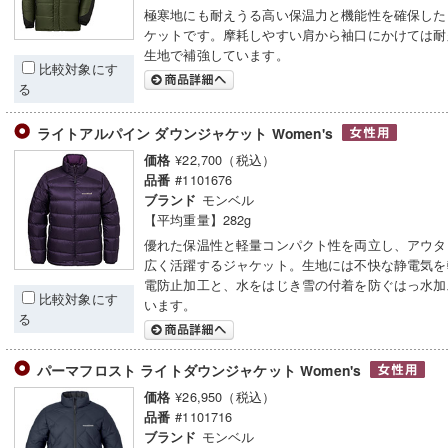
極寒地にも耐えうる高い保温力と機能性を確保した
ケットです。摩耗しやすい肩から袖口にかけては耐
生地で補強しています。
比較対象にす
る
ライトアルパイン ダウンジャケット Women's
¥22,700（税込）
価格
#1101676
品番
モンベル
ブランド
【平均重量】282g
優れた保温性と軽量コンパクト性を両立し、アウタ
広く活躍するジャケット。生地には不快な静電気を
電防止加工と、水をはじき雪の付着を防ぐはっ水加
比較対象にす
います。
る
パーマフロスト ライトダウンジャケット Women's
¥26,950（税込）
価格
#1101716
品番
モンベル
ブランド