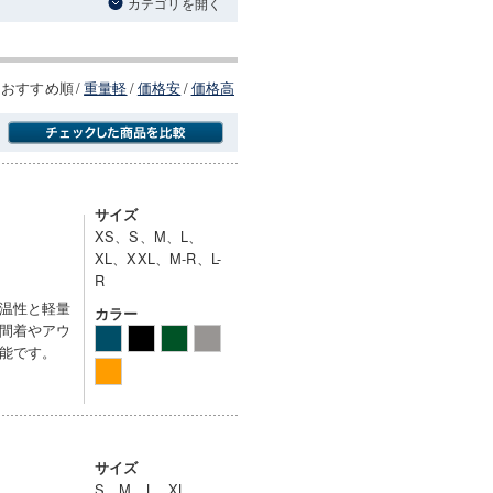
カテゴリを開く
おすすめ順
/
重量軽
/
価格安
/
価格高
商品にのみフォーカスする
サイズ
XS、S、M、L、
XL、XXL、M-R、L-
R
温性と軽量
カラー
間着やアウ
能です。
サイズ
S、M、L、XL、