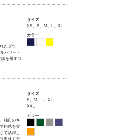
サイズ
XS、S、M、L、XL
カラー
れたダウ
ィルパワー・
常識を覆すコ
サイズ
S、M、L、XL、
XXL
カラー
。独自のキ
着用感を実
じて活躍し
は海外モデ