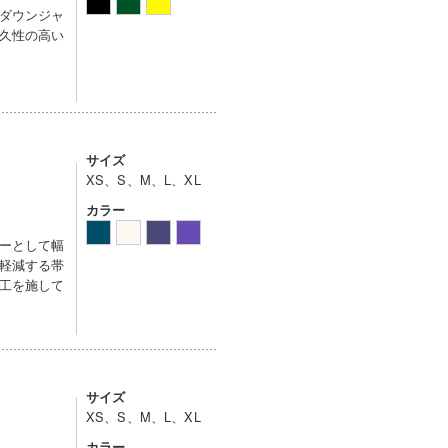
ダウンジャ
久性の高い
サイズ
XS、S、M、L、XL
カラー
ーとして幅
軽減する帯
工を施して
サイズ
XS、S、M、L、XL
カラー