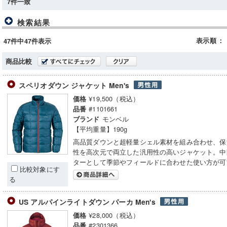
7件一致
検索結果
表示順
：
47件中47件表示
商品比較
スペリオダウン ジャケット Men's
¥19,500（税込）
価格
#1101661
品番
モンベル
ブランド
【平均重量】190g
高品質ダウンと超軽量シェル素材を組み合わせ、保
性を高次元で両立した汎用性の高いジャケット。中
ターとして季節やフィールドに合わせた使い方が可
比較対象にす
る
US アルパインライトダウン パーカ Men's
¥28,000（税込）
価格
#2301366
品番