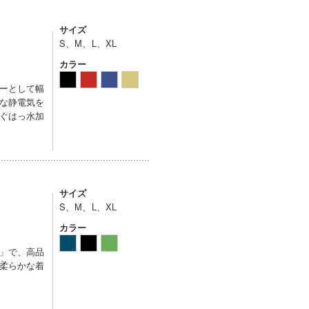
サイズ
S、M、L、XL
カラー
ーとして幅
な静電気を
ぐはっ水加
サイズ
S、M、L、XL
カラー
」で、高品
で柔らかな着