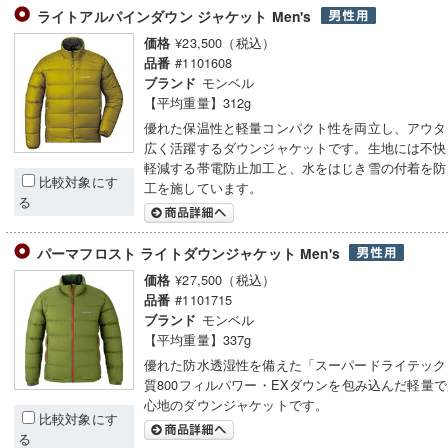
ライトアルパインダウン ジャケット Men's
¥23,500（税込）
価格
#1101608
品番
モンベル
ブランド
【平均重量】312g
優れた保温性と軽量コンパクト性を両立し、アウタ
広く活躍するダウンジャケットです。生地には不快
軽減する帯電防止加工と、水をはじき雪の付着を防
比較対象にす
工を施しています。
る
パーマフロスト ライトダウンジャケット Men's
¥27,500（税込）
価格
#1101715
品番
モンベル
ブランド
【平均重量】337g
優れた防水透湿性を備えた「スーパードライテック
質800フィルパワー・EXダウンを包み込んだ軽量
心地のダウンジャケットです。
比較対象にす
る