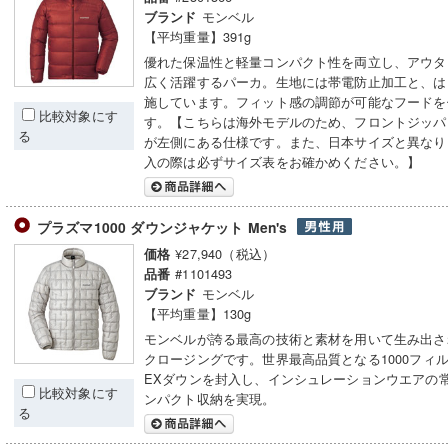
モンベル
ブランド
【平均重量】391g
優れた保温性と軽量コンパクト性を両立し、アウタ
広く活躍するパーカ。生地には帯電防止加工と、は
施しています。フィット感の調節が可能なフードを
比較対象にす
す。【こちらは海外モデルのため、フロントジッパ
る
が左側にある仕様です。また、日本サイズと異なり
入の際は必ずサイズ表をお確かめください。】
プラズマ1000 ダウンジャケット Men's
¥27,940（税込）
価格
#1101493
品番
モンベル
ブランド
【平均重量】130g
モンベルが誇る最高の技術と素材を用いて生み出さ
クロージングです。世界最高品質となる1000フィ
EXダウンを封入し、インシュレーションウエアの
比較対象にす
ンパクト収納を実現。
る