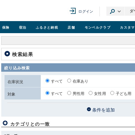
ログイン
保険
宿泊
ふるさと納税
店舗
モンベル
クラブ
カスタマ
検索結果
絞り込み検索
すべて
在庫あり
在庫状況
すべて
男性用
女性用
子ども用
対象
条件を追加
カテゴリとの一致