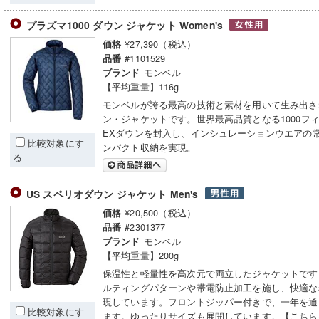
プラズマ1000 ダウン ジャケット Women's
¥27,390（税込）
価格
#1101529
品番
モンベル
ブランド
【平均重量】116g
モンベルが誇る最高の技術と素材を用いて生み出さ
ン・ジャケットです。世界最高品質となる1000フ
EXダウンを封入し、インシュレーションウエアの
比較対象にす
ンパクト収納を実現。
る
US スペリオダウン ジャケット Men's
¥20,500（税込）
価格
#2301377
品番
モンベル
ブランド
【平均重量】200g
保温性と軽量性を高次元で両立したジャケットです
ルティングパターンや帯電防止加工を施し、快適な
現しています。フロントジッパー付きで、一年を通
比較対象にす
ます。ゆったりサイズも展開しています。【こちら