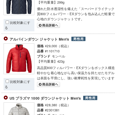
【平均重量】299g
優れた防水透湿性を備えた「スーパードライテック
質800フィルパワー・EXダウンを包み込んだ軽量
心地のダウンジャケットです。
比較対象にす
る
アルパインダウン ジャケット Men's
¥29,000（税込）
価格
#1101710
品番
モンベル
ブランド
【平均重量】423g
高品質800フィルパワー・EXダウンをボックス構
軽やかな着心地ながら高い保温力を持たせたモデル
は表面を平滑にし、強い耐摩耗性を実現しています
比較対象にす
る
US プラズマ 1000 ダウンジャケット Men's
¥28,380（税込）
価格
#2301381
品番