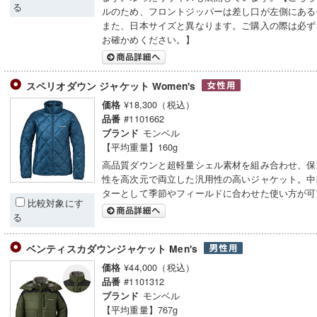
る
ルのため、フロントジッパーは差し口が左側にある
また、日本サイズと異なります。ご購入の際は必ず
お確かめください。】
スペリオダウン ジャケット Women's
¥18,300（税込）
価格
#1101662
品番
モンベル
ブランド
【平均重量】160g
高品質ダウンと超軽量シェル素材を組み合わせ、保
性を高次元で両立した汎用性の高いジャケット。中
ターとして季節やフィールドに合わせた使い方が可
比較対象にす
る
ベンティスカダウンジャケット Men's
¥44,000（税込）
価格
#1101312
品番
モンベル
ブランド
【平均重量】767g