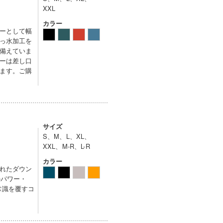
XXL
カラー
ーとして幅
っ水加工を
備えていま
ーは差し口
ます。ご購
サイズ
S、M、L、XL、
XXL、M-R、L-R
カラー
れたダウン
ルパワー・
常識を覆すコ