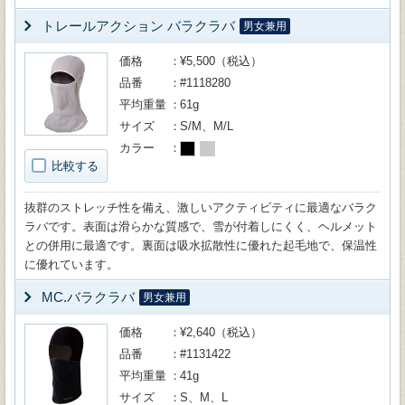
トレールアクション バラクラバ
男女兼用
価格
¥5,500（税込）
品番
#1118280
平均重量
61g
サイズ
S/M、M/L
カラー
比較する
抜群のストレッチ性を備え、激しいアクティビティに最適なバラク
ラバです。表面は滑らかな質感で、雪が付着しにくく、ヘルメット
との併用に最適です。裏面は吸水拡散性に優れた起毛地で、保温性
に優れています。
MC.バラクラバ
男女兼用
価格
¥2,640（税込）
品番
#1131422
平均重量
41g
サイズ
S、M、L