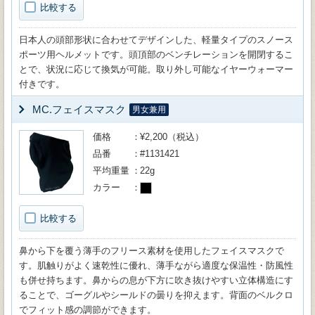
比較する
日本人の頭部形状に合わせてデザインした、軽量タイプのスノース
ポーツ用ヘルメットです。頭頂部のベンチレーションを開閉するこ
とで、状況に応じて換気が可能。取り外し可能なイヤーウォーマー
付きです。
MC.フェイスマスク
男女兼用
価格
¥2,200（税込）
品番
#1131421
平均重量
22g
カラー
比較する
鼻から下を覆う薄手のフリース素材を使用したフェイスマスクで
す。肌触りがよく速乾性に優れ、薄手ながら適度な保温性・防風性
も併せ持ちます。鼻からの息が下方に吹き抜けやすい立体構造にす
ることで、ゴーグルやシールドの曇りを抑えます。背面のベルクロ
でフィット感の調節ができます。