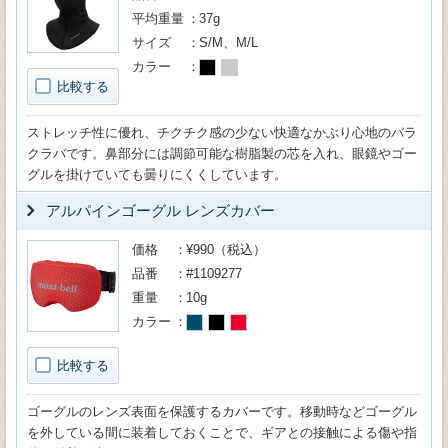
平均重量
37g
サイズ
S/M、M/L
カラー
比較する
ストレッチ性に優れ、チクチク感の少ない快適なかぶり心地のバラ
クラバです。鼻部分には調節可能な樹脂製の芯を入れ、眼鏡やゴー
グルを掛けていても曇りにくくしています。
アルパインゴーグル レンズカバー
価格
¥990（税込）
品番
#1109277
重量
10g
カラー
比較する
ゴーグルのレンズ表面を保護するカバーです。移動時などゴーグル
を外している間に装着しておくことで、ギアとの接触による傷や指