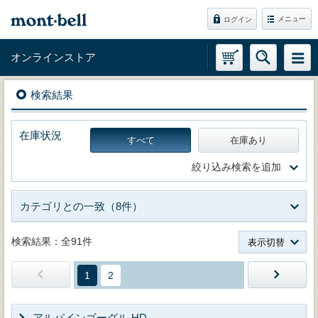
メニュー
ログイン
オンラインストア
検索結果
在庫状況
すべて
在庫あり
絞り込み検索を追加
カテゴリとの一致（8件）
検索結果：全91件
表示切替
1
2
アルパインゴーグル HD