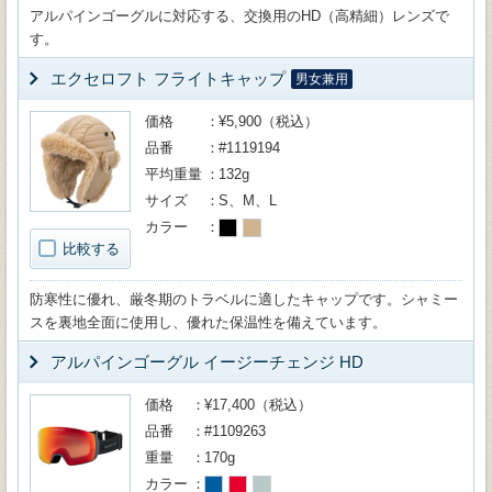
アルパインゴーグルに対応する、交換用のHD（高精細）レンズで
す。
エクセロフト フライトキャップ
男女兼用
価格
¥5,900（税込）
品番
#1119194
平均重量
132g
サイズ
S、M、L
カラー
比較する
防寒性に優れ、厳冬期のトラベルに適したキャップです。シャミー
スを裏地全面に使用し、優れた保温性を備えています。
アルパインゴーグル イージーチェンジ HD
価格
¥17,400（税込）
品番
#1109263
重量
170g
カラー