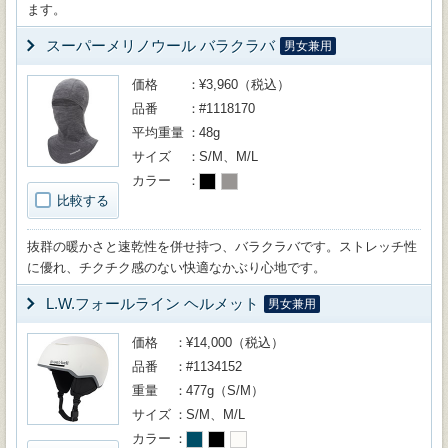
ます。
スーパーメリノウール バラクラバ
男女兼用
価格
¥3,960（税込）
品番
#1118170
平均重量
48g
サイズ
S/M、M/L
カラー
比較する
抜群の暖かさと速乾性を併せ持つ、バラクラバです。ストレッチ性
に優れ、チクチク感のない快適なかぶり心地です。
L.W.フォールライン ヘルメット
男女兼用
価格
¥14,000（税込）
品番
#1134152
重量
477g（S/M）
サイズ
S/M、M/L
カラー