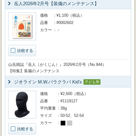
岳人2026年2月号【装備のメンテナンス】
価格
¥1,100（税込）
品番
#0002602
カラー
－
比較する
山岳雑誌『岳人（がくじん）』2026年2月号（No.944）
【特集】装備のメンテナンス
ジオライン M.W.バラクラバ Kid's
子ども用
価格
¥2,600（税込）
品番
#1119127
平均重量
38g
サイズ
50-52、52-54
カラー
比較する