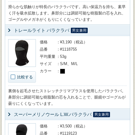
滑らかな肌触りが特長のバラクラバです。高い保温力を持ち、素早
く汗を吸水拡散します。鼻部分には調節可能な樹脂製の芯を入れ、
ゴーグルやメガネがくもりにくくなっています。
トレールライト バラクラバ
男女兼用
価格
¥3,190（税込）
品番
#1118755
平均重量
53g
サイズ
S/M、M/L
カラー
比較する
裏側を起毛させたストレッチクリマプラスを使用したバラクラバ。
鼻部分に調節可能な樹脂製の芯を入れることで、眼鏡やゴーグルが
曇りにくくなっています。
スーパーメリノウール L.W.バラクラバ
男女兼用
価格
¥3,500（税込）
品番
#1119123