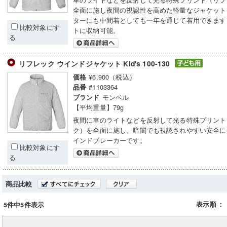
全面に施し夜間の視認性を高めた軽量なジャケット
ターにも中間着としても一年を通じて着用できます
比較対象にす
トに収納可能。
る
リフレック ウインドジャケット Kid's 100-130
¥6,900（税込）
価格
#1103364
品番
モンベル
ブランド
【平均重量】79g
夜間に車のライトなどを反射して光る特殊プリント
ク）を全面に施し、暗闇でも視認されやすい安全に
インドブレーカーです。
比較対象にす
る
商品比較
表示順
：
5件中5件表示