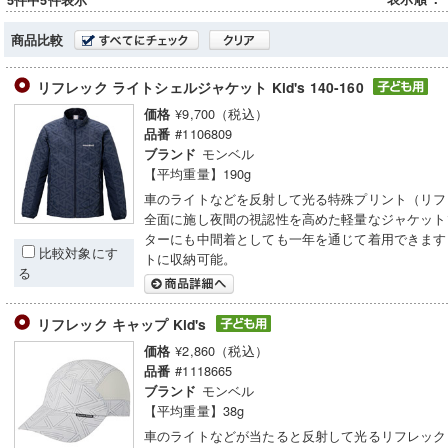
5件中5件表示
商品比較
リフレック ライトシェルジャケット Kid's 140-160
¥9,700（税込）
価格
#1106809
品番
モンベル
ブランド
【平均重量】190g
車のライトなどを反射して光る特殊プリント（リフ
全面に施し夜間の視認性を高めた軽量なジャケット
ターにも中間着としても一年を通じて着用できます
比較対象にす
トに収納可能。
る
リフレック キャップ Kid's
¥2,860（税込）
価格
#1118665
品番
モンベル
ブランド
【平均重量】38g
車のライトなどが当たると反射して光るリフレック