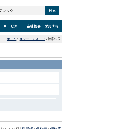
検索
ーサービス
会社概要
・採用情報
ホーム
>
オンラインストア
>
検索結果
おすすめ順
/
重量軽
/
価格安
/
価格高