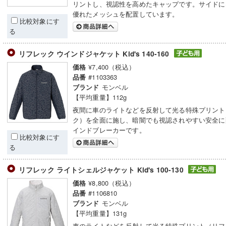
リントし、視認性を高めたキャップです。サイドに
優れたメッシュを配置しています。
比較対象にす
る
リフレック ウインドジャケット Kid's 140-160
¥7,400（税込）
価格
#1103363
品番
モンベル
ブランド
【平均重量】112g
夜間に車のライトなどを反射して光る特殊プリント
ク）を全面に施し、暗闇でも視認されやすい安全に
インドブレーカーです。
比較対象にす
る
リフレック ライトシェルジャケット Kid's 100-130
¥8,800（税込）
価格
#1106810
品番
モンベル
ブランド
【平均重量】131g
車のライトなどを反射して光る特殊プリント（リフ