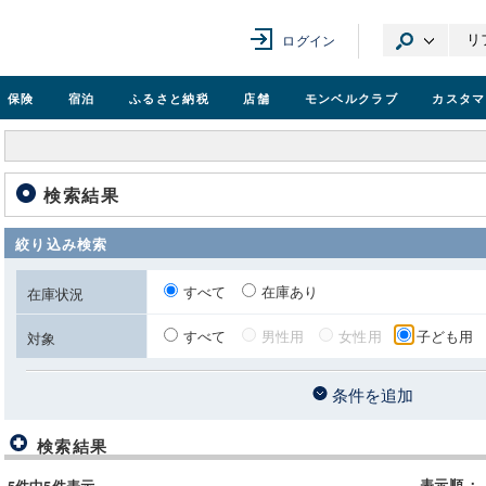
ログイン
保険
宿泊
ふるさと納税
店舗
モンベル
クラブ
カスタマ
検索結果
絞り込み検索
すべて
在庫あり
在庫状況
すべて
男性用
女性用
子ども用
対象
条件を追加
検索結果
表示順
：