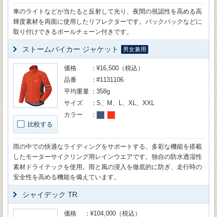
車のライトなどが当たると反射して光り、夜間の視認性を高める高
輝度素材を両面に使用したリフレクターです。バックパックなどに
取り付けできるボールチェーン付きです。
ストームバイカー ジャケット
男女兼用
価格
¥16,500（税込）
品番
#1131106
平均重量
358g
サイズ
S、M、L、XL、XXL
カラー
比較する
雨の中での快適なライディングをサポートする、多彩な機能を搭載
したモーターサイクリング用レインウエアです。独自の防水透湿性
素材ドライテックを使用。雨と風の浸入を徹底的に防ぎ、走行時の
安全性を高める機能を備えています。
シャイデック TR
価格
¥104,000（税込）