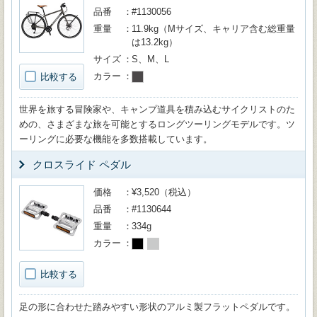
品番
#1130056
重量
11.9kg（Mサイズ、キャリア含む総重量
は13.2kg）
サイズ
S、M、L
カラー
比較する
世界を旅する冒険家や、キャンプ道具を積み込むサイクリストのた
めの、さまざまな旅を可能とするロングツーリングモデルです。ツ
ーリングに必要な機能を多数搭載しています。
クロスライド ペダル
価格
¥3,520（税込）
品番
#1130644
重量
334g
カラー
比較する
足の形に合わせた踏みやすい形状のアルミ製フラットペダルです。