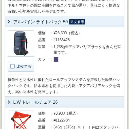
ネルと本体との間に空間を作ることで風が通り、蒸れにくく快適な
背負い心地を実現したモデルです。
アルパイン ライトパック 50
男女兼用
価格
¥28,600（税込）
品番
#1133428
重量
1,235g※アクアバリアサックを含んだ重
量です。
カラー
比較する
操作性と防水性に優れたロールアップシステムを搭載した軽量バッ
クパックです。防水素材を使用した内袋・アクアバリアサックを備
え、高い防水性を発揮します。
L.W.トレールチェア 26
価格
¥3,900（税込）
品番
#1122784
重量
345g（375g）※（ ）内はスタッフバ