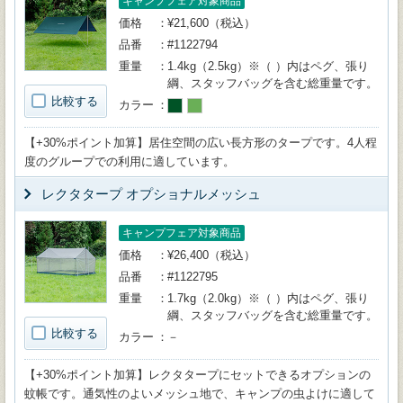
キャンプフェア対象商品
価格
¥21,600（税込）
品番
#1122794
重量
1.4kg（2.5kg）※（ ）内はペグ、張り
綱、スタッフバッグを含む総重量です。
比較する
カラー
【+30%ポイント加算】居住空間の広い長方形のタープです。4人程
度のグループでの利用に適しています。
レクタタープ オプショナルメッシュ
キャンプフェア対象商品
価格
¥26,400（税込）
品番
#1122795
重量
1.7kg（2.0kg）※（ ）内はペグ、張り
綱、スタッフバッグを含む総重量です。
比較する
カラー
－
【+30%ポイント加算】レクタタープにセットできるオプションの
蚊帳です。通気性のよいメッシュ地で、キャンプの虫よけに適して