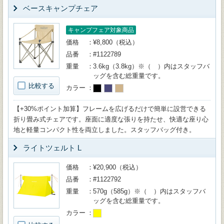
ベースキャンプチェア
キャンプフェア対象商品
価格
¥8,800（税込）
品番
#1122789
重量
3.6kg（3.8kg）※（ ）内はスタッフバ
ッグを含む総重量です。
比較する
カラー
【+30%ポイント加算】フレームを広げるだけで簡単に設営できる
折り畳み式チェアです。座面に適度な張りを持たせ、快適な座り心
地と軽量コンパクト性を両立しました。スタッフバッグ付き。
ライトツェルト L
価格
¥20,900（税込）
品番
#1122792
重量
570g（585g）※（ ）内はスタッフバ
ッグを含む総重量です。
カラー