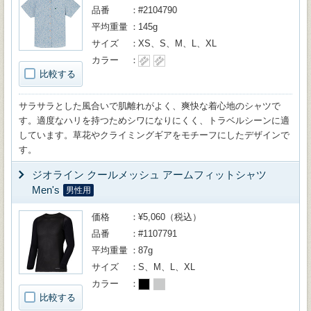
品番
#2104790
平均重量
145g
サイズ
XS、S、M、L、XL
カラー
比較する
サラサラとした風合いで肌離れがよく、爽快な着心地のシャツで
す。適度なハリを持つためシワになりにくく、トラベルシーンに適
しています。草花やクライミングギアをモチーフにしたデザインで
す。
ジオライン クールメッシュ アームフィットシャツ
Men's
男性用
価格
¥5,060（税込）
品番
#1107791
平均重量
87g
サイズ
S、M、L、XL
カラー
比較する