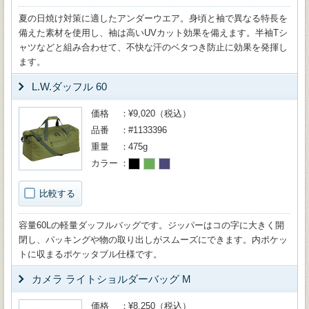
夏の日焼け対策に適したアンダーウエア。身頃と袖で異なる特長を
備えた素材を使用し、袖は高いUVカット効果を備えます。半袖Tシ
ャツなどと組み合わせて、不快な汗のベタつき防止に効果を発揮し
ます。
L.W.ダッフル 60
価格
¥9,020（税込）
品番
#1133396
重量
475g
カラー
比較する
容量60Lの軽量ダッフルバッグです。ジッパーはコの字に大きく開
閉し、パッキングや物の取り出しがスムーズにできます。内ポケッ
トに収まるポケッタブル仕様です。
カメラ ライトショルダーバッグ M
価格
¥8,250（税込）