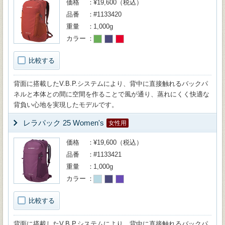
価格
¥19,600（税込）
品番
#1133420
重量
1,000g
カラー
比較する
背面に搭載したV.B.P.システムにより、背中に直接触れるバックパ
ネルと本体との間に空間を作ることで風が通り、蒸れにくく快適な
背負い心地を実現したモデルです。
レラパック 25 Women's
女性用
価格
¥19,600（税込）
品番
#1133421
重量
1,000g
カラー
比較する
背面に搭載したV.B.P.システムにより、背中に直接触れるバックパ