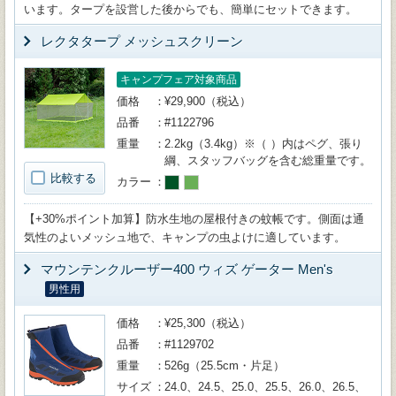
います。タープを設営した後からでも、簡単にセットできます。
レクタタープ メッシュスクリーン
キャンプフェア対象商品
価格
¥29,900（税込）
品番
#1122796
重量
2.2kg（3.4kg）※（ ）内はペグ、張り
綱、スタッフバッグを含む総重量です。
比較する
カラー
【+30%ポイント加算】防水生地の屋根付きの蚊帳です。側面は通
気性のよいメッシュ地で、キャンプの虫よけに適しています。
マウンテンクルーザー400 ウィズ ゲーター Men's
男性用
価格
¥25,300（税込）
品番
#1129702
重量
526g（25.5cm・片足）
サイズ
24.0、24.5、25.0、25.5、26.0、26.5、