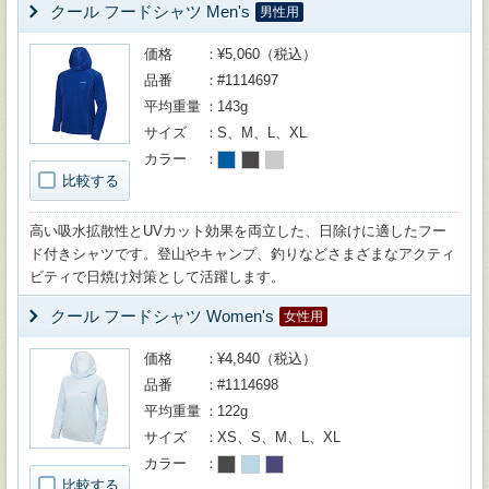
クール フードシャツ Men's
男性用
価格
¥5,060（税込）
品番
#1114697
平均重量
143g
サイズ
S、M、L、XL
カラー
比較する
高い吸水拡散性とUVカット効果を両立した、日除けに適したフー
ド付きシャツです。登山やキャンプ、釣りなどさまざまなアクティ
ビティで日焼け対策として活躍します。
クール フードシャツ Women's
女性用
価格
¥4,840（税込）
品番
#1114698
平均重量
122g
サイズ
XS、S、M、L、XL
カラー
比較する