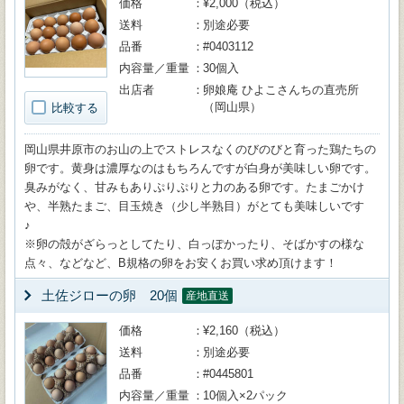
価格
¥2,000（税込）
送料
別途必要
品番
#0403112
内容量／重量
30個入
出店者
卵娘庵 ひよこさんちの直売所
（岡山県）
比較する
岡山県井原市のお山の上でストレスなくのびのびと育った鶏たちの
卵です。黄身は濃厚なのはもちろんですが白身が美味しい卵です。
臭みがなく、甘みもありぷりぷりと力のある卵です。たまごかけ
や、半熟たまご、目玉焼き（少し半熟目）がとても美味しいです
♪
※卵の殻がざらっとしてたり、白っぽかったり、そばかすの様な
点々、などなど、B規格の卵をお安くお買い求め頂けます！
土佐ジローの卵 20個
産地直送
価格
¥2,160（税込）
送料
別途必要
品番
#0445801
内容量／重量
10個入×2パック