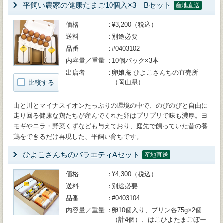
平飼い農家の健康たまご10個入×3 Bセット
産地直送
価格
¥3,200（税込）
送料
別途必要
品番
#0403102
内容量／重量
10個パック×3本
出店者
卵娘庵 ひよこさんちの直売所
（岡山県）
比較する
山と川とマイナスイオンたっぷりの環境の中で、のびのびと自由に
走り回る健康な鶏たちが産んでくれた卵はプリプリで味も濃厚。ヨ
モギやニラ・野菜くずなども与えており、庭先で飼っていた昔の養
鶏をできるだけ再現した、平飼い育ちです。
ひよこさんちのバラエティAセット
産地直送
価格
¥4,300（税込）
送料
別途必要
品番
#0403104
内容量／重量
卵10個入り、プリン各75g×2個
（計4個）、はこひよたまごぼー