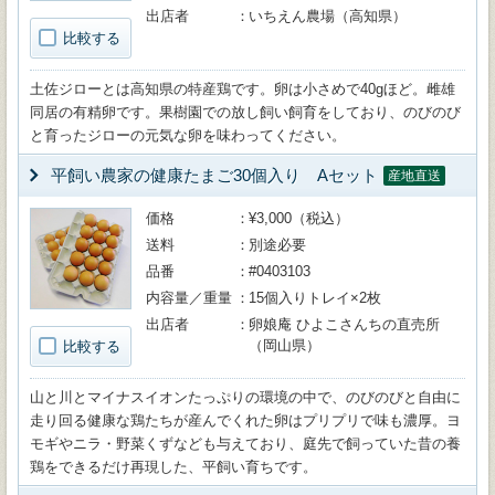
出店者
いちえん農場（高知県）
比較する
土佐ジローとは高知県の特産鶏です。卵は小さめで40gほど。雌雄
同居の有精卵です。果樹園での放し飼い飼育をしており、のびのび
と育ったジローの元気な卵を味わってください。
平飼い農家の健康たまご30個入り Aセット
産地直送
価格
¥3,000（税込）
送料
別途必要
品番
#0403103
内容量／重量
15個入りトレイ×2枚
出店者
卵娘庵 ひよこさんちの直売所
（岡山県）
比較する
山と川とマイナスイオンたっぷりの環境の中で、のびのびと自由に
走り回る健康な鶏たちが産んでくれた卵はプリプリで味も濃厚。ヨ
モギやニラ・野菜くずなども与えており、庭先で飼っていた昔の養
鶏をできるだけ再現した、平飼い育ちです。