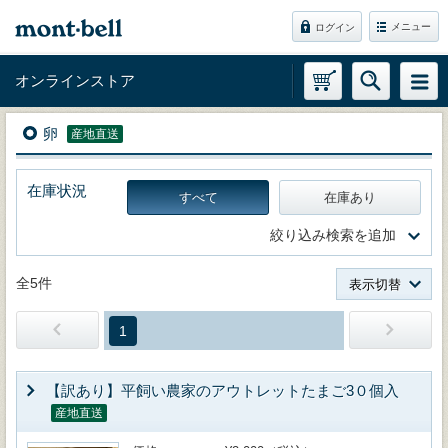
メニュー
ログイン
オンラインストア
卵
産地直送
在庫状況
すべて
在庫あり
絞り込み検索を追加
全5件
表示切替
1
【訳あり】平飼い農家のアウトレットたまご3０個入
産地直送