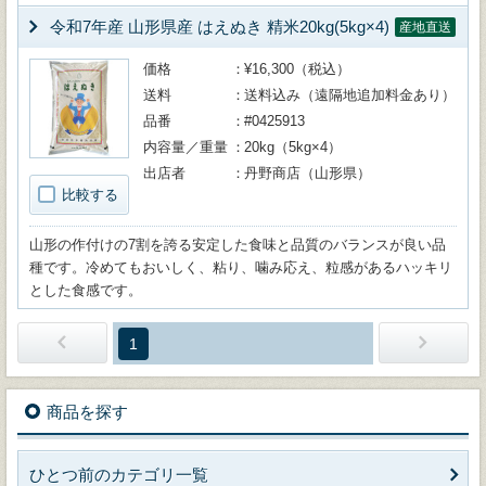
令和7年産 山形県産 はえぬき 精米20kg(5kg×4)
産地直送
価格
¥16,300（税込）
送料
送料込み（遠隔地追加料金あり）
品番
#0425913
内容量／重量
20kg（5kg×4）
出店者
丹野商店（山形県）
比較する
山形の作付けの7割を誇る安定した食味と品質のバランスが良い品
種です。冷めてもおいしく、粘り、噛み応え、粒感があるハッキリ
とした食感です。
1
商品を探す
ひとつ前のカテゴリ一覧