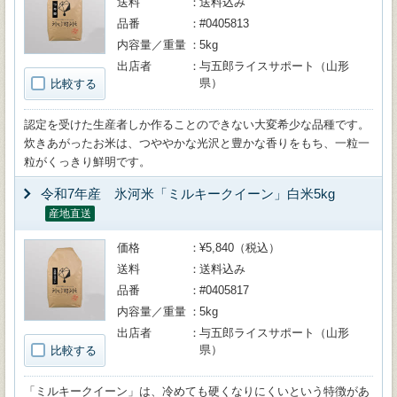
送料
送料込み
品番
#0405813
内容量／重量
5kg
出店者
与五郎ライスサポート（山形
県）
比較する
認定を受けた生産者しか作ることのできない大変希少な品種です。
炊きあがったお米は、つややかな光沢と豊かな香りをもち、一粒一
粒がくっきり鮮明です。
令和7年産 氷河米「ミルキークイーン」白米5kg
産地直送
価格
¥5,840（税込）
送料
送料込み
品番
#0405817
内容量／重量
5kg
出店者
与五郎ライスサポート（山形
県）
比較する
「ミルキークイーン」は、冷めても硬くなりにくいという特徴があ