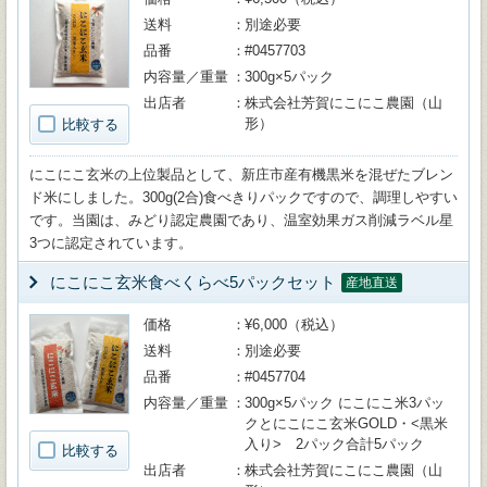
送料
別途必要
品番
#0457703
内容量／重量
300g×5パック
出店者
株式会社芳賀にこにこ農園（山
形）
比較する
にこにこ玄米の上位製品として、新庄市産有機黒米を混ぜたブレン
ド米にしました。300g(2合)食べきりパックですので、調理しやすい
です。当園は、みどり認定農園であり、温室効果ガス削減ラベル星
3つに認定されています。
にこにこ玄米食べくらべ5パックセット
産地直送
価格
¥6,000（税込）
送料
別途必要
品番
#0457704
内容量／重量
300g×5パック にこにこ米3パッ
クとにこにこ玄米GOLD・<黒米
入り> 2パック合計5パック
比較する
出店者
株式会社芳賀にこにこ農園（山