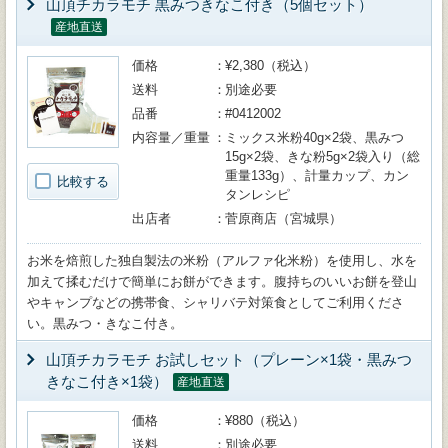
山頂チカラモチ 黒みつきなこ付き（5個セット）
産地直送
価格
¥2,380（税込）
送料
別途必要
品番
#0412002
内容量／重量
ミックス米粉40g×2袋、黒みつ
15g×2袋、きな粉5g×2袋入り（総
重量133g）、計量カップ、カン
比較する
タンレシピ
出店者
菅原商店（宮城県）
お米を焙煎した独自製法の米粉（アルファ化米粉）を使用し、水を
加えて揉むだけで簡単にお餅ができます。腹持ちのいいお餅を登山
やキャンプなどの携帯食、シャリバテ対策食としてご利用くださ
い。黒みつ・きなこ付き。
山頂チカラモチ お試しセット（プレーン×1袋・黒みつ
きなこ付き×1袋）
産地直送
価格
¥880（税込）
送料
別途必要