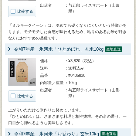
出店者
与五郎ライスサポート（山形
県）
比較する
「ミルキークイーン」は、冷めても硬くなりにくいという特徴があ
ります。モチモチした食感が味わえるため、粘りのあるお米が好き
な方におすすめの品種です。
令和7年産 氷河米「ひとめぼれ」玄米10kg
産地直送
価格
¥8,820（税込）
送料
送料込み
品番
#0405830
内容量／重量
10kg
出店者
与五郎ライスサポート（山形
県）
比較する
上がりいただける米作りに努めています。
「ひとめぼれ」は、さまざまな料理と相性抜群。その名の通り、一
口目から惚れるような美味しさです。
令和7年産 氷河米「お香わり」玄米10kg
産地直送