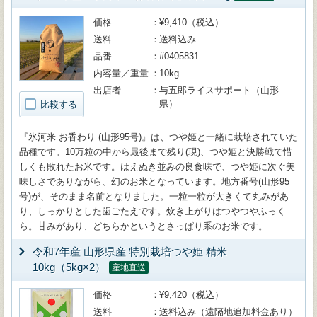
価格
¥9,410（税込）
送料
送料込み
品番
#0405831
内容量／重量
10kg
出店者
与五郎ライスサポート（山形
県）
比較する
『氷河米 お香わり (山形95号)』は、つや姫と一緒に栽培されていた
品種です。10万粒の中から最後まで残り(現)、つや姫と決勝戦で惜
しくも敗れたお米です。はえぬき並みの良食味で、つや姫に次ぐ美
味しさでありながら、幻のお米となっています。地方番号(山形95
号)が、そのまま名前となりました。一粒一粒が大きくて丸みがあ
り、しっかりとした歯ごたえです。炊き上がりはつやつやふっく
ら。甘みがあり、どちらかというとさっぱり系のお米です。
令和7年産 山形県産 特別栽培つや姫 精米
10kg（5kg×2）
産地直送
価格
¥9,420（税込）
送料
送料込み（遠隔地追加料金あり）