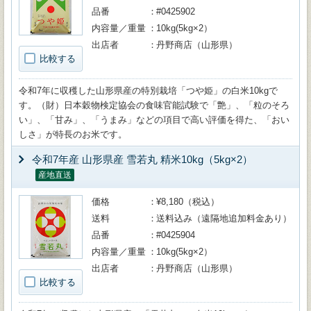
品番
#0425902
内容量／重量
10kg(5kg×2）
出店者
丹野商店（山形県）
比較する
令和7年に収穫した山形県産の特別栽培「つや姫」の白米10kgで
す。（財）日本穀物検定協会の食味官能試験で「艶」、「粒のそろ
い」、「甘み」、「うまみ」などの項目で高い評価を得た、「おい
しさ」が特長のお米です。
令和7年産 山形県産 雪若丸 精米10kg（5kg×2）
産地直送
価格
¥8,180（税込）
送料
送料込み（遠隔地追加料金あり）
品番
#0425904
内容量／重量
10kg(5kg×2）
出店者
丹野商店（山形県）
比較する