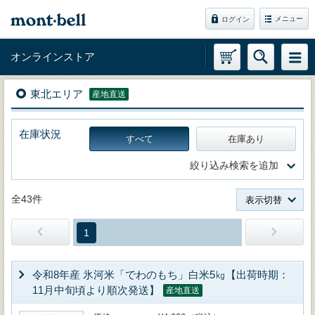
メニュー
ログイン
オンラインストア
東北エリア
産地直送
在庫状況
すべて
在庫あり
絞り込み検索を追加
全43件
表示切替
1
令和8年産 氷河米「でわのもち」白米5㎏【出荷時期：
11月中旬頃より順次発送】
産地直送