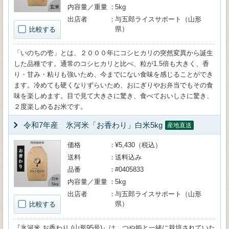
内容量／重量
5kg
出店者
与五郎ライスサポート（山形
県）
比較する
「いのちの壱」とは、２０００年にコシヒカリの突然変異から誕生
した品種です。通常のコシヒカリと比べ、粒が1.5倍も大きく、香
り・甘み・粘りも強いため、今までにない食味を感じることができ
ます。冷めても硬くなりずらいため、おにぎりやお弁当でもその食
味を楽しめます。目で見て大きさに驚き、食べておいしさに驚き、
２度楽しめるお米です。
令和7年産 氷河米「お香わり」白米5kg
産地直送
価格
¥5,430（税込）
送料
送料込み
品番
#0405833
内容量／重量
5kg
出店者
与五郎ライスサポート（山形
県）
比較する
『氷河米 お香わり (山形95号)』は、つや姫と一緒に栽培されていた