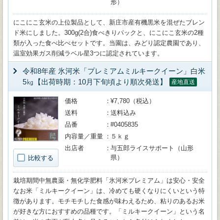
形）
にこにこ玄米の上位製品として、新庄市産有機黒米を混ぜたブレン
ド米にしました。300g(2合)食べきりパックと、にこにこ玄米の2種
類が入った食べ比べセットです。当園は、みどり認定農園であり、
温室効果ガス削減ラベル星3つに認定されています。
令和8年産 氷河米「プレミアムミルキークイーン」白米
5㎏【出荷時期：10月下旬頃より順次発送】
産地直送
価格
¥7,780（税込）
送料
送料込み
品番
#0405835
内容量／重量
５ｋｇ
出店者
与五郎ライスサポート（山形
県）
比較する
栽培期間中無農薬・無化学肥料「氷河米プレミアム」は安心・安全
なお米「ミルキークイーン」は、冷めても硬くなりにくいという特
徴があります。モチモチした食感が味わえるため、粘りのあるお米
が好きな方におすすめの品種です。「ミルキークイーン」という名