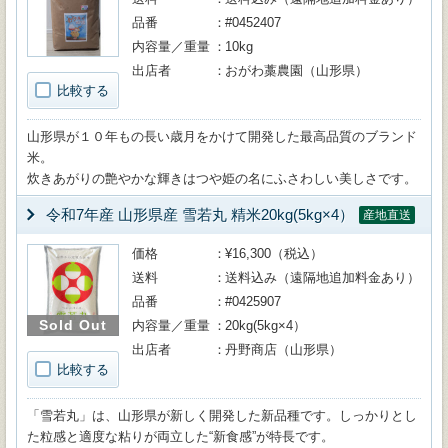
品番
#0452407
内容量／重量
10kg
出店者
おがわ藁農園（山形県）
比較する
山形県が１０年もの長い歳月をかけて開発した最高品質のブランド
米。
炊きあがりの艶やかな輝きはつや姫の名にふさわしい美しさです。
令和7年産 山形県産 雪若丸 精米20kg(5kg×4）
産地直送
価格
¥16,300（税込）
送料
送料込み（遠隔地追加料金あり）
品番
#0425907
Sold Out
内容量／重量
20kg(5kg×4）
出店者
丹野商店（山形県）
比較する
「雪若丸」は、山形県が新しく開発した新品種です。しっかりとし
た粒感と適度な粘りが両立した“新食感”が特長です。