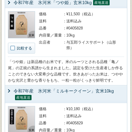
令和7年産 氷河米「つや姫」玄米10kg
産地直送
価格
¥11,500（税込）
送料
送料込み
品番
#0405828
内容量／重量
10kg
出店者
与五郎ライスサポート（山形
県）
比較する
「つや姫」は新品種のお米です。米のルーツとされる品種「亀ノ
尾」の正統の系譜から生まれました。認定を受けた生産者しか作る
ことのできない大変希少な品種です。炊きあがったお米は、つやや
かな光沢と豊かな香りをもち、一粒一粒がくっきり鮮明です。
令和7年産 氷河米「ミルキークイーン」玄米10kg
産地直送
価格
¥10,180（税込）
送料
送料込み
品番
#0405829
内容量／重量
10kg