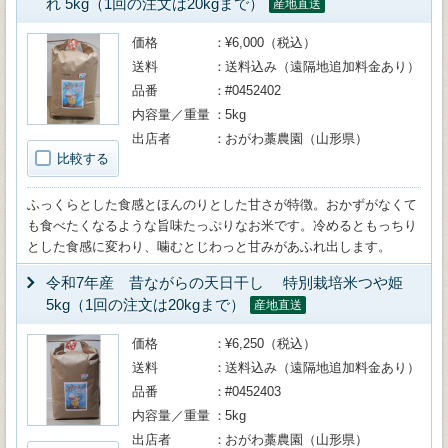
れ 5kg（1回の注文は20kgまで）
産地直送
価格
¥6,000（税込）
送料
送料込み（遠隔地追加料金あり）
品番
#0452402
内容量／重量
5kg
出店者
おがわ藁農園（山形県）
比較する
ふっくらとした食感とほんのりとした甘さが特徴。おかずがなくて
も食べたくなるような旨味たっぷりなお米です。冷めるともっちり
とした食感に変わり、噛むとじわっと甘みがあふれ出します。
令和7年産 昔ながらの天日干し 特別栽培米つや姫
5kg（1回の注文は20kgまで）
産地直送
価格
¥6,250（税込）
送料
送料込み（遠隔地追加料金あり）
品番
#0452403
内容量／重量
5kg
出店者
おがわ藁農園（山形県）