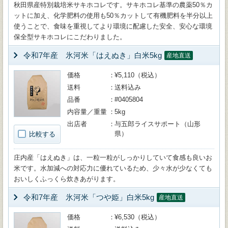
秋田県産特別栽培米サキホコレです。サキホコレ基準の農薬50％カ
ットに加え、化学肥料の使用も50％カットして有機肥料を半分以上
使うことで、食味を重視してより環境に配慮した安全、安心な環境
保全型サキホコレにこだわりました。
令和7年産 氷河米「はえぬき」白米5kg
産地直送
価格
¥5,110（税込）
送料
送料込み
品番
#0405804
内容量／重量
5kg
出店者
与五郎ライスサポート（山形
県）
比較する
庄内産「はえぬき」は、一粒一粒がしっかりしていて食感も良いお
米です。水加減への対応力に優れているため、少々水が少なくても
おいしくふっくら炊きあがります。
令和7年産 氷河米「つや姫」白米5kg
産地直送
価格
¥6,530（税込）