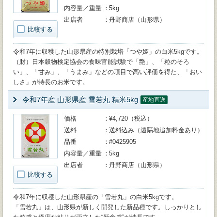
内容量／重量
5kg
出店者
丹野商店（山形県）
比較する
令和7年に収穫した山形県産の特別栽培「つや姫」の白米5kgです。
（財）日本穀物検定協会の食味官能試験で「艶」、「粒のそろ
い」、「甘み」、「うまみ」などの項目で高い評価を得た、「おい
しさ」が特長のお米です。
令和7年産 山形県産 雪若丸 精米5kg
産地直送
価格
¥4,720（税込）
送料
送料込み（遠隔地追加料金あり）
品番
#0425905
内容量／重量
5kg
出店者
丹野商店（山形県）
比較する
令和7年に収穫した山形県産の「雪若丸」の白米5kgです。
「雪若丸」は、山形県が新しく開発した新品種です。しっかりとし