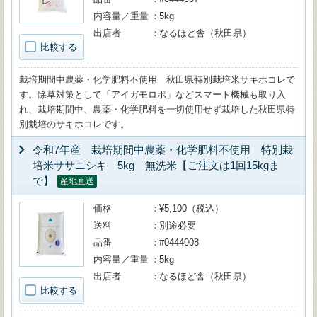
内容量／重量
5kg
出店者
なるほど舎（秋田県）
比較する
栽培期間中農薬・化学肥料不使用 秋田県特別栽培米サキホコレで
す。除草対策として「アイガモロボ」などスマート機械も取り入
れ、栽培期間中、農薬・化学肥料を一切使用せず栽培した秋田県特
別栽培のサキホコレです。
令和7年産 栽培期間中農薬・化学肥料不使用 特別栽
培米ササニシキ 5kg 無洗米【ご注文は1回15kgま
で】
産地直送
価格
¥5,100（税込）
送料
別途必要
品番
#0444008
内容量／重量
5kg
出店者
なるほど舎（秋田県）
比較する