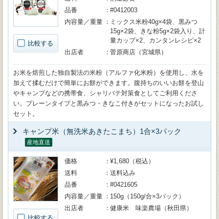
品番
#0412003
内容量／重量
ミックス米粉40g×4袋、黒みつ
15g×2袋、きな粉5g×2袋入り、計
量カップ×2、カンタンレシピ×2
比較する
出店者
菅原商店（宮城県）
お米を焙煎した独自製法の米粉（アルファ化米粉）を使用し、水を
加えて揉むだけで簡単にお餅ができます。腹持ちのいいお餅を登山
やキャンプなどの携帯食、シャリバテ対策食としてご利用くださ
い。プレーンタイプと黒みつ・きなこ付きがセットになったお試し
セット。
キャンプ米（無洗米あきたこまち）1合×3パック
産地直送
価格
¥1,680（税込）
送料
送料込み
品番
#0421605
内容量／重量
150g（150g/合×3パック）
出店者
健康米 味楽農場（秋田県）
比較する