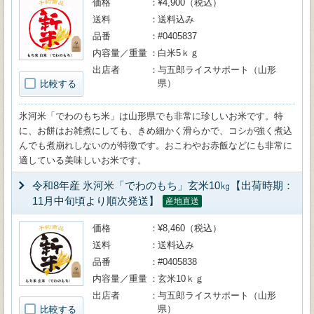
価格
¥4,900（税込）
送料
送料込み
品番
#0405837
内容量／重量
白米5ｋｇ
出店者
与五郎ライスサポート（山形
県）
比較する
氷河米「でわのもち米」は山形県でも非常に珍しいお米です。特
に、お餅はお雑煮にしても、きめ細かく滑らかで、コシが強く煮込
んでも煮崩れしないのが特徴です。おこわやお赤飯などにも非常に
適している美味しいお米です。
令和8年産 氷河米「でわのもち」玄米10㎏【出荷時期：
11月中旬頃より順次発送】
産地直送
価格
¥8,460（税込）
送料
送料込み
品番
#0405838
内容量／重量
玄米10ｋｇ
出店者
与五郎ライスサポート（山形
県）
比較する