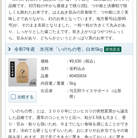
品種です。10万粒の中から最後まで残り(現)、つや姫と決勝戦で惜
しくも敗れたお米です。はえぬき並みの良食味で、つや姫に次ぐ美
味しさでありながら、幻のお米となっています。地方番号(山形95
号)が、そのまま名前となりました。一粒一粒が大きくて丸みがあ
り、しっかりとした歯ごたえです。炊き上がりはつやつやふっく
ら。甘みがあり、どちらかというとさっぱり系のお米です。
令和7年産 氷河米「いのちの壱」白米5kg
産地直送
価格
¥9,630（税込）
送料
送料込み
品番
#0405834
内容量／重量
5kg
出店者
与五郎ライスサポート（山形
県）
比較する
「いのちの壱」とは、２０００年にコシヒカリの突然変異から誕生
した品種です。通常のコシヒカリと比べ、粒が1.5倍も大きく、香
り・甘み・粘りも強いため、今までにない食味を感じることができ
ます。冷めても硬くなりずらいため、おにぎりやお弁当でもその食
味を楽しめます。目で見て大きさに驚き、食べておいしさに驚き、