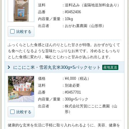
送料
送料込み（遠隔地追加料金あり）
品番
#0452406
内容量／重量
10kg
出店者
おがわ藁農園（山形県）
比較する
ふっくらとした食感とほんのりとした甘さが特徴。おかずがなくて
も食べたくなるような旨味たっぷりなお米です。冷めるともっちり
とした食感に変わり、噛むとじわっと甘みがあふれ出します。
にこにこ米・雪若丸玄米300g×5パックセット
産地直送
価格
¥4,000（税込）
送料
別途必要
品番
#0457701
内容量／重量
300g×5パック
出店者
株式会社芳賀にこにこ農園（山
形）
比較する
健康的な玄米を生活に手軽に取り入れられるように、美容、健康を