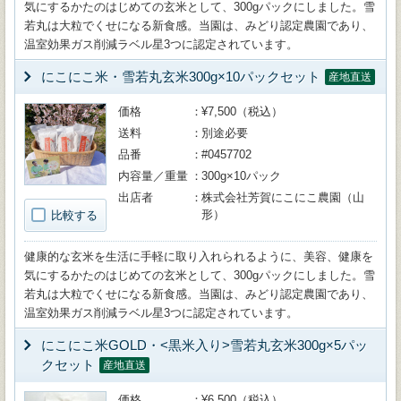
気にするかたのはじめての玄米として、300gパックにしました。雪
若丸は大粒でくせになる新食感。当園は、みどり認定農園であり、
温室効果ガス削減ラベル星3つに認定されています。
にこにこ米・雪若丸玄米300g×10パックセット
産地直送
価格
¥7,500（税込）
送料
別途必要
品番
#0457702
内容量／重量
300g×10パック
出店者
株式会社芳賀にこにこ農園（山
形）
比較する
健康的な玄米を生活に手軽に取り入れられるように、美容、健康を
気にするかたのはじめての玄米として、300gパックにしました。雪
若丸は大粒でくせになる新食感。当園は、みどり認定農園であり、
温室効果ガス削減ラベル星3つに認定されています。
にこにこ米GOLD・<黒米入り>雪若丸玄米300g×5パッ
クセット
産地直送
価格
¥6,500（税込）