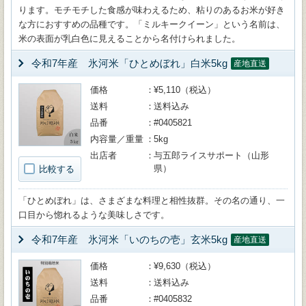
ります。モチモチした食感が味わえるため、粘りのあるお米が好き
な方におすすめの品種です。「ミルキークイーン」という名前は、
米の表面が乳白色に見えることから名付けられました。
令和7年産 氷河米「ひとめぼれ」白米5kg
産地直送
価格
¥5,110（税込）
送料
送料込み
品番
#0405821
内容量／重量
5kg
出店者
与五郎ライスサポート（山形
県）
比較する
「ひとめぼれ」は、さまざまな料理と相性抜群。その名の通り、一
口目から惚れるような美味しさです。
令和7年産 氷河米「いのちの壱」玄米5kg
産地直送
価格
¥9,630（税込）
送料
送料込み
品番
#0405832