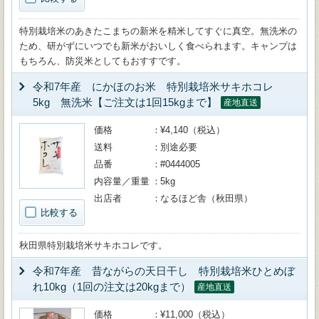
特別栽培米のあきたこまちの新米を精米してすぐに真空。無洗米の
ため、研がずにいつでも新米がおいしく食べられます。キャンプは
もちろん、防災米としてもおすすです。
令和7年産 にかほのお米 特別栽培米サキホコレ
5kg 無洗米【ご注文は1回15kgまで】
産地直送
価格
¥4,140（税込）
送料
別途必要
品番
#0444005
内容量／重量
5kg
出店者
なるほど舎（秋田県）
比較する
秋田県特別栽培米サキホコレです。
令和7年産 昔ながらの天日干し 特別栽培米ひとめぼ
れ10kg（1回の注文は20kgまで）
産地直送
価格
¥11,000（税込）