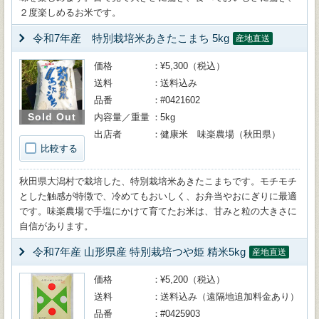
２度楽しめるお米です。
令和7年産 特別栽培米あきたこまち 5kg
産地直送
価格
¥5,300（税込）
送料
送料込み
品番
#0421602
Sold Out
内容量／重量
5kg
出店者
健康米 味楽農場（秋田県）
比較する
秋田県大潟村で栽培した、特別栽培米あきたこまちです。モチモチ
とした触感が特徴で、冷めてもおいしく、お弁当やおにぎりに最適
です。味楽農場で手塩にかけて育てたお米は、甘みと粒の大きさに
自信があります。
令和7年産 山形県産 特別栽培つや姫 精米5kg
産地直送
価格
¥5,200（税込）
送料
送料込み（遠隔地追加料金あり）
品番
#0425903