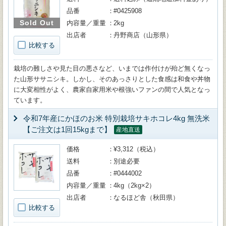
品番
#0425908
Sold Out
内容量／重量
2kg
出店者
丹野商店（山形県）
比較する
栽培の難しさや見た目の悪さなど、いまでは作付けが殆ど無くなっ
た山形ササニシキ。しかし、そのあっさりとした食感は和食や丼物
に大変相性がよく、農家自家用米や根強いファンの間で人気となっ
ています。
令和7年産にかほのお米 特別栽培サキホコレ4kg 無洗米
【ご注文は1回15kgまで】
産地直送
価格
¥3,312（税込）
送料
別途必要
品番
#0444002
内容量／重量
4kg（2kg×2）
出店者
なるほど舎（秋田県）
比較する