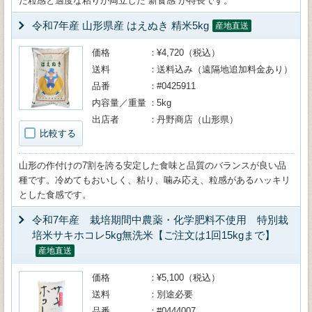
た粒感と適度な粘りが両立した“新食感”が特長です。
令和7年産 山形県産 はえぬき 精米5kg
産地直送
価格
¥4,720（税込）
送料
送料込み（遠隔地追加料金あり）
品番
#0425911
内容量／重量
5kg
出店者
丹野商店（山形県）
比較する
山形の作付けの7割を誇る安定した食味と品質のバランスが良い品
種です。冷めてもおいしく、粘り、噛み応え、粒感があるハッキリ
とした食感です。
令和7年産 栽培期間中農薬・化学肥料不使用 特別栽
培米サキホコレ5kg無洗米【ご注文は1回15kgまで】
産地直送
価格
¥5,100（税込）
送料
別途必要
品番
#0444007