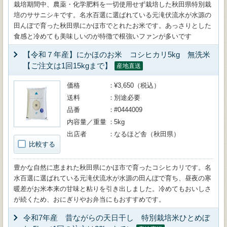
栽培期間中、農薬・化学肥料を一切使用せず栽培した秋田県特別栽
培のササニシキです。名水百選に選ばれている元滝伏流水が水源の
田んぼで育った秋田県にかほ市でとれたお米です。あっさりとした
食感と冷めても美味しいのが特徴で根強いファンが多いです
【令和７年産】にかほのお米 コシヒカリ5kg 無洗米
【ご注文は1回15kgまで】
産地直送
価格
¥3,650（税込）
送料
別途必要
品番
#0444009
内容量／重量
5kg
出店者
なるほど舎（秋田県）
比較する
豊かな自然に恵まれた秋田県にかほ市で育ったコシヒカリです。名
水百選に選ばれている元滝伏流水が水源の田んぼで育ち、昼夜の寒
暖差がお米本来の甘味と粘りを引き出しました。冷めてもおいしさ
が続くため、おにぎりやお弁当にもおすすめです。
令和7年産 昔ながらの天日干し 特別栽培米ひとめぼ