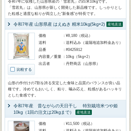
令和7年に収穫した山形県産の「雪若丸」の白米10kgです。
「雪若丸」は、山形県が新しく開発した新品種です。しっかりとし
た粒感と適度な粘りが両立した“新食感”が特長です。
令和7年産 山形県産 はえぬき 精米10kg(5kg×2)
産地直送
価格
¥8,180（税込）
送料
送料込み（遠隔地追加料金あり）
品番
#0425912
内容量／重量
10kg（5kg×2）
出店者
丹野商店（山形県）
比較する
山形の作付けの7割を誇る安定した食味と品質のバランスが良い品
種です。冷めてもおいしく、粘り、噛み応え、粒感があるハッキリ
とした食感です。
令和7年産 昔ながらの天日干し 特別栽培米つや姫
10kg（1回の注文は20kgまで）
産地直送
価格
¥11,500（税込）
送料
送料込み（遠隔地追加料金あり）