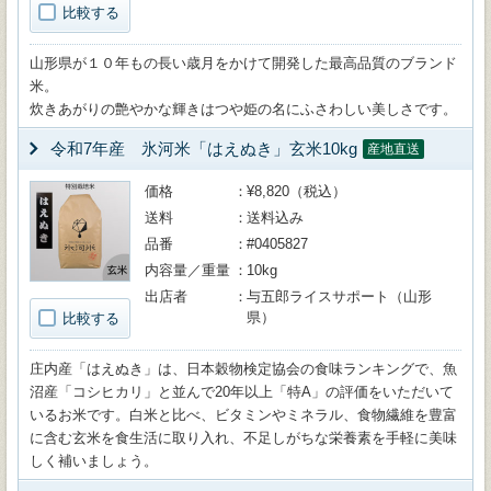
比較する
山形県が１０年もの長い歳月をかけて開発した最高品質のブランド
米。
炊きあがりの艶やかな輝きはつや姫の名にふさわしい美しさです。
令和7年産 氷河米「はえぬき」玄米10kg
産地直送
価格
¥8,820（税込）
送料
送料込み
品番
#0405827
内容量／重量
10kg
出店者
与五郎ライスサポート（山形
県）
比較する
庄内産「はえぬき」は、日本穀物検定協会の食味ランキングで、魚
沼産「コシヒカリ」と並んで20年以上「特A」の評価をいただいて
いるお米です。白米と比べ、ビタミンやミネラル、食物繊維を豊富
に含む玄米を食生活に取り入れ、不足しがちな栄養素を手軽に美味
しく補いましょう。