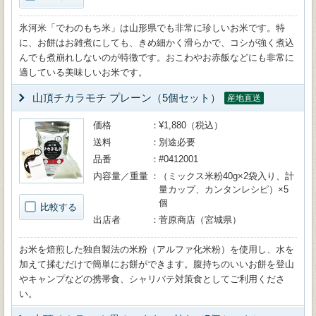
氷河米「でわのもち米」は山形県でも非常に珍しいお米です。特
に、お餅はお雑煮にしても、きめ細かく滑らかで、コシが強く煮込
んでも煮崩れしないのが特徴です。おこわやお赤飯などにも非常に
適している美味しいお米です。
山頂チカラモチ プレーン（5個セット）
産地直送
価格
¥1,880（税込）
送料
別途必要
品番
#0412001
内容量／重量
（ミックス米粉40g×2袋入り、計
量カップ、カンタンレシピ）×5
個
比較する
出店者
菅原商店（宮城県）
お米を焙煎した独自製法の米粉（アルファ化米粉）を使用し、水を
加えて揉むだけで簡単にお餅ができます。腹持ちのいいお餅を登山
やキャンプなどの携帯食、シャリバテ対策食としてご利用くださ
い。