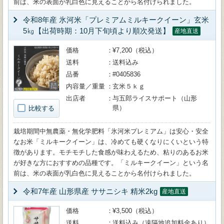
前は、米の表面が乳白色に見えることから名付けられました。
令和8年産 氷河米「プレミアムミルキークイーン」玄米
5㎏【出荷時期：10月下旬頃より順次発送】
産地直送
価格
¥7,200（税込）
送料
送料込み
品番
#0405836
内容量／重量
玄米５ｋｇ
出店者
与五郎ライスサポート（山形
県）
比較する
栽培期間中無農薬・無化学肥料「氷河米プレミアム」は安心・安全
なお米「ミルキークイーン」は、冷めても硬くなりにくいという特
徴があります。モチモチした食感が味わえるため、粘りのあるお米
が好きな方におすすめの品種です。「ミルキークイーン」という名
前は、米の表面が乳白色に見えることから名付けられました。
令和7年産 山形県産 ササニシキ 精米2kg
産地直送
価格
¥3,500（税込）
送料
送料込み（遠隔地追加料金あり）