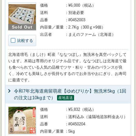
価格
¥6,000（税込）
送料
別途必要
品番
#0452003
Sold Out
内容量／重量
2.7Kg（300ｇ×9個）
出店者
まえのファーム（北海道）
比較する
北海道増毛（ましけ）町産『ななつぼし』無洗米を真空パックして
います。木箱は専用のオリジナル品です。ななつぼしは北海道で最
も食べられている人気の品種でツヤ・粘り・甘みのバランスが良
く、冷めても美味しさが長持ちするのでお弁当やおにぎり、お寿司
に最適です。
令和7年北海道南留萌産【ゆめぴりか】無洗米5kg（1回
の注文は10kgまで）
産地直送
価格
¥5,832（税込）
送料
送料込み（遠隔地追加料金あり）
品番
#0450204
内容量／重量
5kg