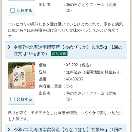
出店者
萌の里さとうファーム（北海
道）
比較する
コシヒカリの美味しさを受け継いでいるひとめぼれと、寒さと病気
に強いあきほの特徴を掛け合わせた食味のバランスがよいお米で
す。
令和7年北海道南留萌産【ゆめぴりか】玄米5kg（1回の
注文は10kgまで）
産地直送
価格
¥5,292（税込）
送料
送料込み（遠隔地追加料金あり）
品番
#0450205
内容量／重量
5kg
出店者
萌の里さとうファーム（北海
道）
比較する
粘りが強く、モチモチとした食感が特徴。つややかで美しい見た目
も人気です。
令和7年北海道南留萌産【ななつぼし】玄米5kg（1回の