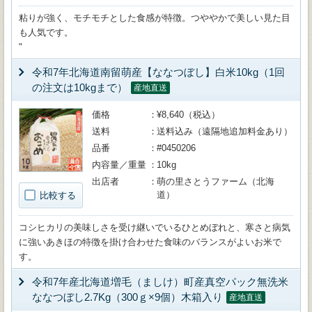
粘りが強く、モチモチとした食感が特徴。つややかで美しい見た目
も人気です。
"
令和7年北海道南留萌産【ななつぼし】白米10kg（1回
の注文は10kgまで）
産地直送
価格
¥8,640（税込）
送料
送料込み（遠隔地追加料金あり）
品番
#0450206
内容量／重量
10kg
出店者
萌の里さとうファーム（北海
道）
比較する
コシヒカリの美味しさを受け継いでいるひとめぼれと、寒さと病気
に強いあきほの特徴を掛け合わせた食味のバランスがよいお米で
す。
令和7年産北海道増毛（ましけ）町産真空パック無洗米
ななつぼし2.7Kg（300ｇ×9個）木箱入り
産地直送