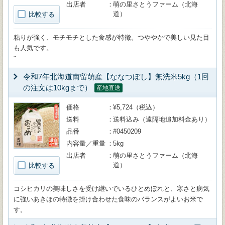
出店者
萌の里さとうファーム（北海
道）
比較する
粘りが強く、モチモチとした食感が特徴。つややかで美しい見た目
も人気です。
"
令和7年北海道南留萌産【ななつぼし】無洗米5kg（1回
の注文は10kgまで）
産地直送
価格
¥5,724（税込）
送料
送料込み（遠隔地追加料金あり）
品番
#0450209
内容量／重量
5kg
出店者
萌の里さとうファーム（北海
道）
比較する
コシヒカリの美味しさを受け継いでいるひとめぼれと、寒さと病気
に強いあきほの特徴を掛け合わせた食味のバランスがよいお米で
す。