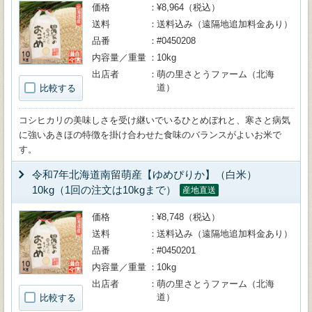
価格
¥8,964（税込）
送料
送料込み（遠隔地追加料金あり）
品番
#0450208
内容量／重量
10kg
出店者
萌の里さとうファーム（北海
道）
比較する
コシヒカリの美味しさを受け継いでいるひとめぼれと、寒さと病気
に強いあきほの特徴を掛け合わせた食味のバランスがよいお米で
す。
令和7年北海道南留萌産【ゆめぴりか】（白米）
10kg（1回の注文は10kgまで）
産地直送
価格
¥8,748（税込）
送料
送料込み（遠隔地追加料金あり）
品番
#0450201
内容量／重量
10kg
出店者
萌の里さとうファーム（北海
道）
比較する