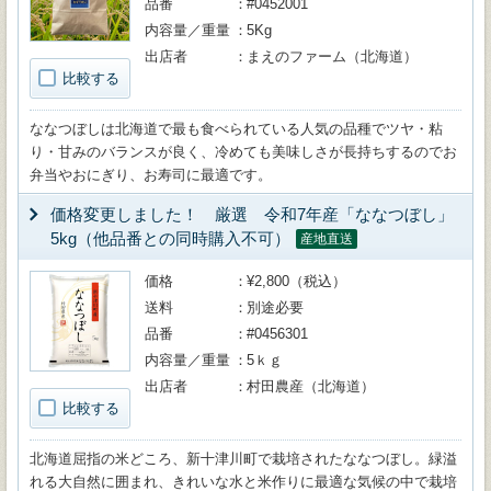
品番
#0452001
内容量／重量
5Kg
出店者
まえのファーム（北海道）
比較する
ななつぼしは北海道で最も食べられている人気の品種でツヤ・粘
り・甘みのバランスが良く、冷めても美味しさが長持ちするのでお
弁当やおにぎり、お寿司に最適です。
価格変更しました！ 厳選 令和7年産「ななつぼし」
5kg（他品番との同時購入不可）
産地直送
価格
¥2,800（税込）
送料
別途必要
品番
#0456301
内容量／重量
5ｋｇ
出店者
村田農産（北海道）
比較する
北海道屈指の米どころ、新十津川町で栽培されたななつぼし。緑溢
れる大自然に囲まれ、きれいな水と米作りに最適な気候の中で栽培