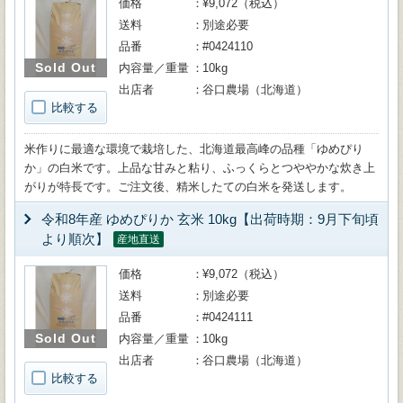
価格
¥9,072（税込）
送料
別途必要
品番
#0424110
Sold Out
内容量／重量
10kg
出店者
谷口農場（北海道）
比較する
米作りに最適な環境で栽培した、北海道最高峰の品種「ゆめぴり
か」の白米です。上品な甘みと粘り、ふっくらとつややかな炊き上
がりが特長です。ご注文後、精米したての白米を発送します。
令和8年産 ゆめぴりか 玄米 10kg【出荷時期：9月下旬頃
より順次】
産地直送
価格
¥9,072（税込）
送料
別途必要
品番
#0424111
Sold Out
内容量／重量
10kg
出店者
谷口農場（北海道）
比較する