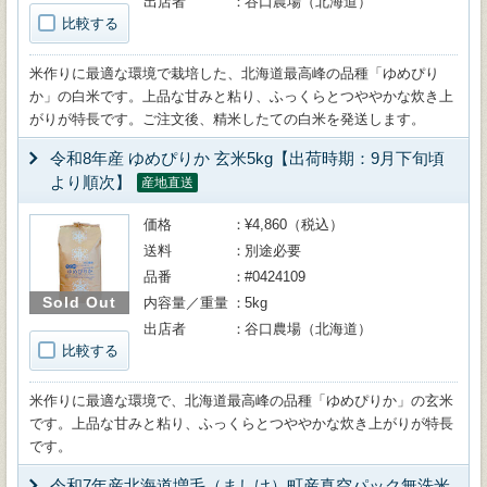
出店者
谷口農場（北海道）
比較する
米作りに最適な環境で栽培した、北海道最高峰の品種「ゆめぴり
か」の白米です。上品な甘みと粘り、ふっくらとつややかな炊き上
がりが特長です。ご注文後、精米したての白米を発送します。
令和8年産 ゆめぴりか 玄米5kg【出荷時期：9月下旬頃
より順次】
産地直送
価格
¥4,860（税込）
送料
別途必要
品番
#0424109
Sold Out
内容量／重量
5kg
出店者
谷口農場（北海道）
比較する
米作りに最適な環境で、北海道最高峰の品種「ゆめぴりか」の玄米
です。上品な甘みと粘り、ふっくらとつややかな炊き上がりが特長
です。
令和7年産北海道増毛（ましけ）町産真空パック無洗米