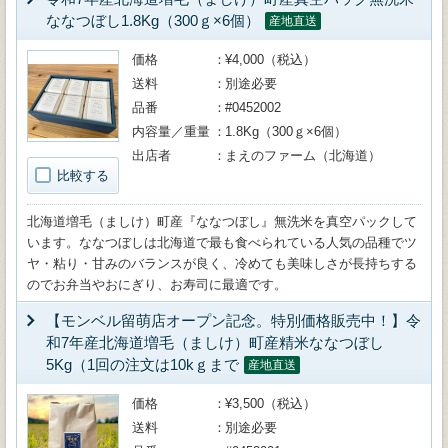
ななつぼし1.8Kg（300ｇ×6個）
産地直送
価格
¥4,000（税込）
送料
別途必要
品番
#0452002
内容量／重量
1.8Kg（300ｇ×6個）
出店者
まえのファーム（北海道）
比較する
北海道増毛（ましけ）町産『ななつぼし』無洗米を真空パックして
います。ななつぼしは北海道で最も食べられている人気の品種でツ
ヤ・粘り・甘みのバランスが良く、冷めても美味しさが長持ちする
のでお弁当やおにぎり、お寿司に最適です。
【モンベル留萌店オープン記念。特別価格販売中！】令
和7年産北海道増毛（ましけ）町産精米ななつぼし
5Kg（1回の注文は10kｇまで
産地直送
価格
¥3,500（税込）
送料
別途必要