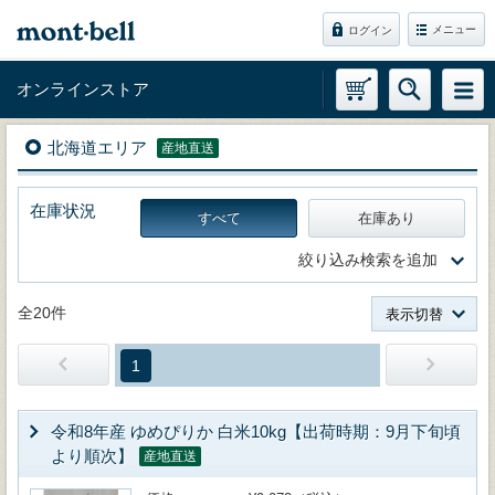
メニュー
ログイン
オンラインストア
北海道エリア
産地直送
在庫状況
すべて
在庫あり
絞り込み検索を追加
全20件
表示切替
1
令和8年産 ゆめぴりか 白米10kg【出荷時期：9月下旬頃
より順次】
産地直送