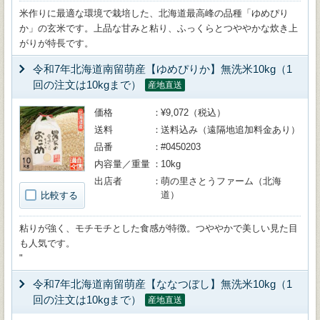
米作りに最適な環境で栽培した、北海道最高峰の品種「ゆめぴり
か」の玄米です。上品な甘みと粘り、ふっくらとつややかな炊き上
がりが特長です。
令和7年北海道南留萌産【ゆめぴりか】無洗米10kg（1
回の注文は10kgまで）
産地直送
価格
¥9,072（税込）
送料
送料込み（遠隔地追加料金あり）
品番
#0450203
内容量／重量
10kg
出店者
萌の里さとうファーム（北海
道）
比較する
粘りが強く、モチモチとした食感が特徴。つややかで美しい見た目
も人気です。
"
令和7年北海道南留萌産【ななつぼし】無洗米10kg（1
回の注文は10kgまで）
産地直送