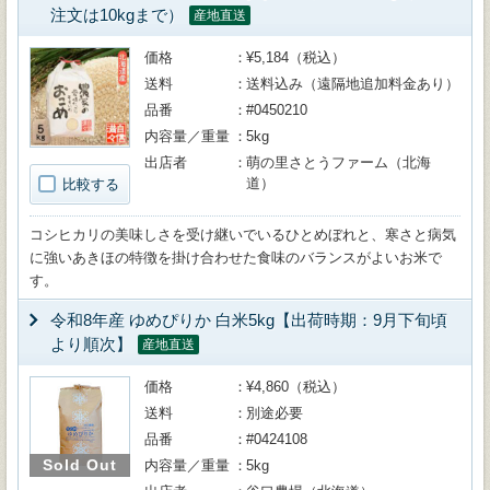
注文は10kgまで）
産地直送
価格
¥5,184（税込）
送料
送料込み（遠隔地追加料金あり）
品番
#0450210
内容量／重量
5kg
出店者
萌の里さとうファーム（北海
道）
比較する
コシヒカリの美味しさを受け継いでいるひとめぼれと、寒さと病気
に強いあきほの特徴を掛け合わせた食味のバランスがよいお米で
す。
令和8年産 ゆめぴりか 白米5kg【出荷時期：9月下旬頃
より順次】
産地直送
価格
¥4,860（税込）
送料
別途必要
品番
#0424108
Sold Out
内容量／重量
5kg