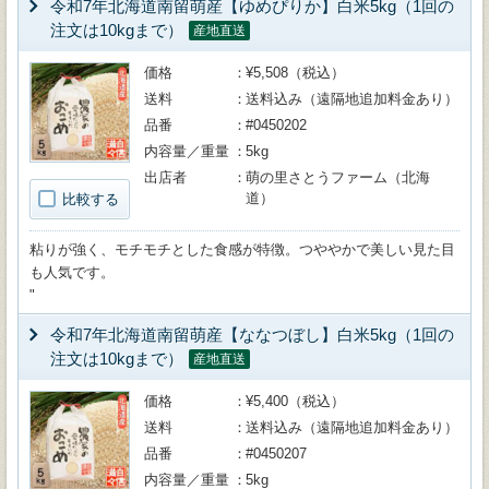
令和7年北海道南留萌産【ゆめぴりか】白米5kg（1回の
注文は10kgまで）
産地直送
価格
¥5,508（税込）
送料
送料込み（遠隔地追加料金あり）
品番
#0450202
内容量／重量
5kg
出店者
萌の里さとうファーム（北海
道）
比較する
粘りが強く、モチモチとした食感が特徴。つややかで美しい見た目
も人気です。
"
令和7年北海道南留萌産【ななつぼし】白米5kg（1回の
注文は10kgまで）
産地直送
価格
¥5,400（税込）
送料
送料込み（遠隔地追加料金あり）
品番
#0450207
内容量／重量
5kg