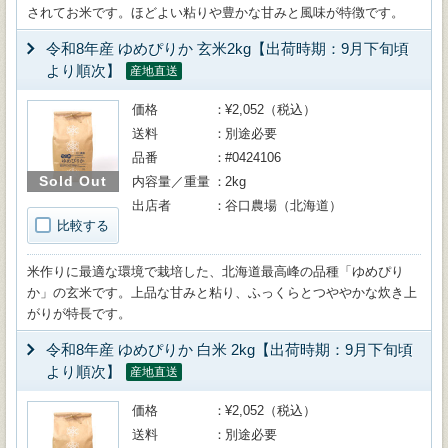
されてお米です。ほどよい粘りや豊かな甘みと風味が特徴です。
令和8年産 ゆめぴりか 玄米2kg【出荷時期：9月下旬頃
より順次】
産地直送
価格
¥2,052（税込）
送料
別途必要
品番
#0424106
Sold Out
内容量／重量
2kg
出店者
谷口農場（北海道）
比較する
米作りに最適な環境で栽培した、北海道最高峰の品種「ゆめぴり
か」の玄米です。上品な甘みと粘り、ふっくらとつややかな炊き上
がりが特長です。
令和8年産 ゆめぴりか 白米 2kg【出荷時期：9月下旬頃
より順次】
産地直送
価格
¥2,052（税込）
送料
別途必要