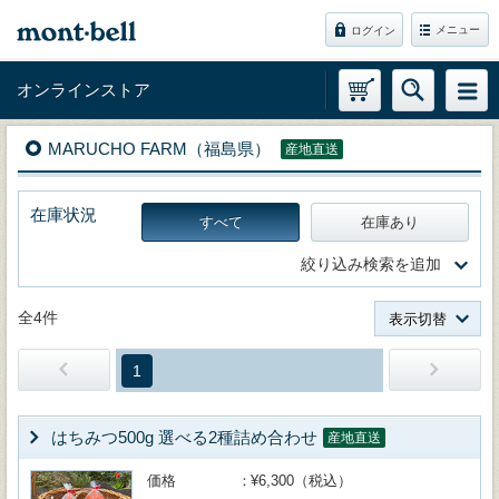
メニュー
ログイン
オンラインストア
MARUCHO FARM（福島県）
産地直送
在庫状況
すべて
在庫あり
絞り込み検索を追加
全4件
表示切替
1
はちみつ500g 選べる2種詰め合わせ
産地直送
価格
¥6,300（税込）