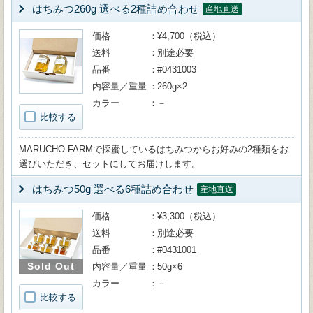
はちみつ260g 選べる2種詰め合わせ
産地直送
価格
¥4,700（税込）
送料
別途必要
品番
#0431003
内容量／重量
260g×2
カラー
－
比較する
MARUCHO FARMで採蜜しているはちみつからお好みの2種類をお
選びいただき、セットにしてお届けします。
はちみつ50g 選べる6種詰め合わせ
産地直送
価格
¥3,300（税込）
送料
別途必要
品番
#0431001
Sold Out
内容量／重量
50g×6
カラー
－
比較する