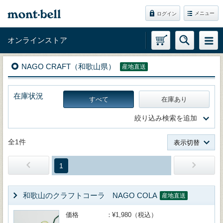
メニュー
ログイン
オンラインストア
NAGO CRAFT（和歌山県）
産地直送
在庫状況
すべて
在庫あり
絞り込み検索を追加
全1件
表示切替
1
和歌山のクラフトコーラ NAGO COLA
産地直送
価格
¥1,980（税込）