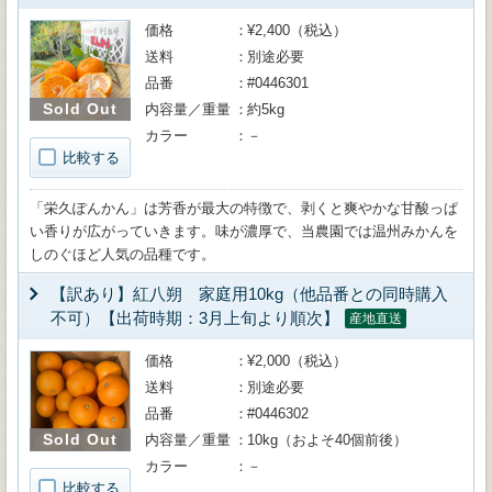
価格
¥2,400（税込）
送料
別途必要
品番
#0446301
Sold Out
内容量／重量
約5kg
カラー
－
比較する
「栄久ぽんかん」は芳香が最大の特徴で、剥くと爽やかな甘酸っぱ
い香りが広がっていきます。味が濃厚で、当農園では温州みかんを
しのぐほど人気の品種です。
【訳あり】紅八朔 家庭用10kg（他品番との同時購入
不可）【出荷時期：3月上旬より順次】
産地直送
価格
¥2,000（税込）
送料
別途必要
品番
#0446302
Sold Out
内容量／重量
10kg（およそ40個前後）
カラー
－
比較する