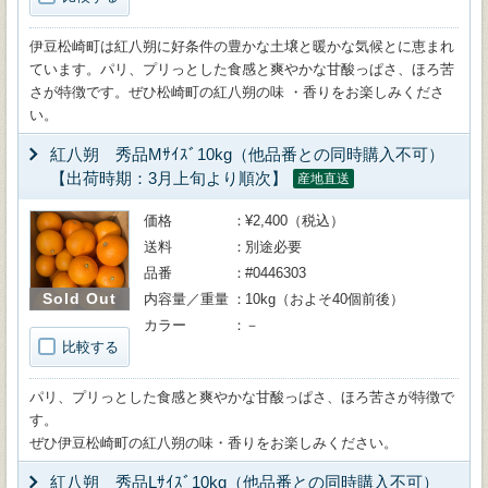
伊豆松崎町は紅八朔に好条件の豊かな土壌と暖かな気候とに恵まれ
ています。パリ、プリっとした食感と爽やかな甘酸っぱさ、ほろ苦
さが特徴です。ぜひ松崎町の紅八朔の味 ・香りをお楽しみくださ
い。
紅八朔 秀品Mｻｲｽﾞ10kg（他品番との同時購入不可）
【出荷時期：3月上旬より順次】
産地直送
価格
¥2,400（税込）
送料
別途必要
品番
#0446303
Sold Out
内容量／重量
10kg（およそ40個前後）
カラー
－
比較する
パリ、プリっとした食感と爽やかな甘酸っぱさ、ほろ苦さが特徴で
す。
ぜひ伊豆松崎町の紅八朔の味・香りをお楽しみください。
紅八朔 秀品Lｻｲｽﾞ10kg（他品番との同時購入不可）