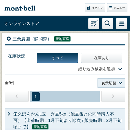
メニュー
ログイン
オンラインストア
三余農園（静岡県）
産地直送
在庫状況
すべて
在庫あり
絞り込み検索を追加
全9件
表示切替
1
栄久ぽんかんL玉 秀品5kg（他品番との同時購入不
可）【出荷時期：1月下旬より順次 / 販売時期：2月下旬
頃まで】
産地直送