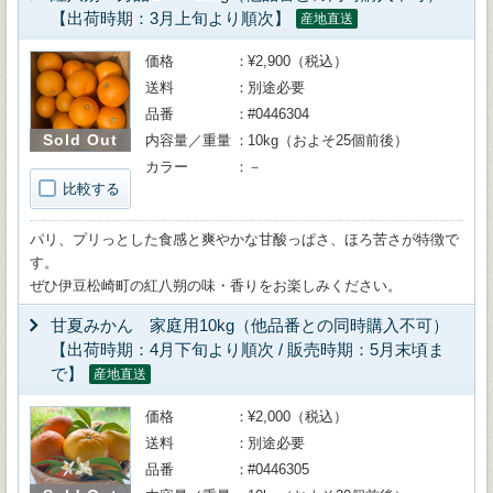
【出荷時期：3月上旬より順次】
産地直送
価格
¥2,900（税込）
送料
別途必要
品番
#0446304
Sold Out
内容量／重量
10kg（およそ25個前後）
カラー
－
比較する
パリ、プリっとした食感と爽やかな甘酸っぱさ、ほろ苦さが特徴で
す。
ぜひ伊豆松崎町の紅八朔の味・香りをお楽しみください。
甘夏みかん 家庭用10kg（他品番との同時購入不可）
【出荷時期：4月下旬より順次 / 販売時期：5月末頃ま
で】
産地直送
価格
¥2,000（税込）
送料
別途必要
品番
#0446305