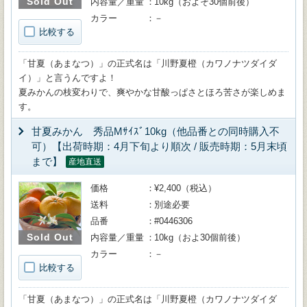
Sold Out
内容量／重量
10kg（およそ30個前後）
カラー
－
比較する
「甘夏（あまなつ）」の正式名は「川野夏橙（カワノナツダイダ
イ）」と言うんですよ！
夏みかんの枝変わりで、爽やかな甘酸っぱさとほろ苦さが楽しめま
す。
甘夏みかん 秀品Mｻｲｽﾞ10kg（他品番との同時購入不
可）【出荷時期：4月下旬より順次 / 販売時期：5月末頃
まで】
産地直送
価格
¥2,400（税込）
送料
別途必要
品番
#0446306
Sold Out
内容量／重量
10kg（およ30個前後）
カラー
－
比較する
「甘夏（あまなつ）」の正式名は「川野夏橙（カワノナツダイダ