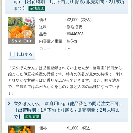
可）【出荷時期：1月下旬より 順次/ 販売期間：2月末頃
まで】
産地直送
価格
¥2,000（税込）
送料
別途必要
品番
#0446308
Sold Out
内容量／重量
約5kg
カラー
－
比較する
「栄久ぽんかん」は品種登録されていませんが、当農園2代目から
始まった伊豆松崎産の品種です。特有の芳香が最大の特徴で、剥く
と爽やかな甘酸っぱい香りが広がっていきます。また、味が濃厚
で、当農園では温州みかんをしのぐほど人気の品種になっていま
す。
栄久ぽんかん 家庭用5kg（他品番との同時注文不可）
【出荷時期：1月下旬より順次 / 販売期間：2月末頃ま
で】
産地直送
価格
¥1,800（税込）