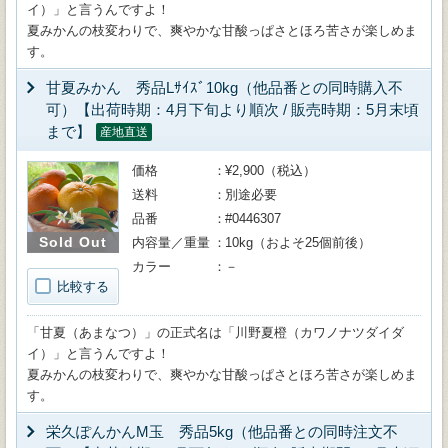
イ）」と言うんですよ！
夏みかんの枝変わりで、爽やかな甘酸っぱさとほろ苦さが楽しめま
す。
甘夏みかん 秀品Lｻｲｽﾞ10kg（他品番との同時購入不
可）【出荷時期：4月下旬より順次 / 販売時期：5月末頃
まで】
産地直送
価格
¥2,900（税込）
送料
別途必要
品番
#0446307
Sold Out
内容量／重量
10kg（およそ25個前後）
カラー
－
比較する
「甘夏（あまなつ）」の正式名は「川野夏橙（カワノナツダイダ
イ）」と言うんですよ！
夏みかんの枝変わりで、爽やかな甘酸っぱさとほろ苦さが楽しめま
す。
栄久ぽんかんM玉 秀品5kg（他品番との同時注文不