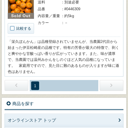
送料
別途必要
品番
#0446309
Sold Out
内容量／重量
約5kg
カラー
－
比較する
「栄久ぽんかん」は品種登録されていませんが、当農園2代目から
始まった伊豆松崎産の品種です。特有の芳香が最大の特徴で、剥く
と爽やかな甘酸っぱい香りが広がっていきます。また、味が濃厚
で、当農園では温州みかんをしのぐほど人気の品種になっていま
す。 家庭用ですので、見た目に難のあるものが入りますが味に遜
色はありません。
1
商品を探す
オンラインストア トップ