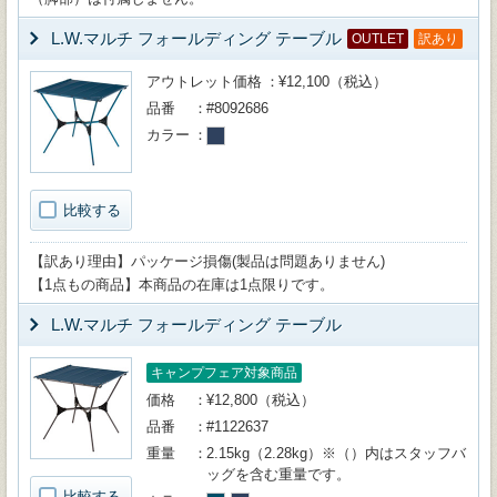
L.W.マルチ フォールディング テーブル
OUTLET
訳あり
アウトレット価格
¥12,100（税込）
品番
#8092686
カラー
比較する
【訳あり理由】パッケージ損傷(製品は問題ありません)
【1点もの商品】本商品の在庫は1点限りです。
L.W.マルチ フォールディング テーブル
キャンプフェア対象商品
価格
¥12,800（税込）
品番
#1122637
重量
2.15kg（2.28kg）※（）内はスタッフバ
ッグを含む重量です。
比較する