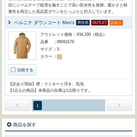
目にシームテープ処理を施すことで高い防水性を発揮。暖かさと軽
量性を両立した高品質ダウンをたっぷりと封入しています。
ベルニナ ダウンコート Men's
男性用
OUTLET
訳あり
アウトレット価格
¥34,200（税込）
品番
#8091579
サイズ
S
カラー
比較する
【訳あり理由】襟：ラミネート浮き、気泡
【1点もの商品】本商品の在庫は1点限りです。
1
商品を探す