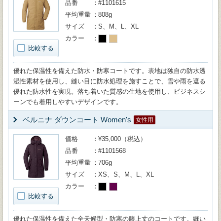
品番
#1101615
平均重量
808g
サイズ
S、M、L、XL
カラー
比較する
優れた保温性を備えた防水・防寒コートです。表地は独自の防水透
湿性素材を使用し、縫い目に防水処理を施すことで、雪や雨を遮る
優れた防水性を実現。落ち着いた質感の生地を使用し、ビジネスシ
ーンでも着用しやすいデザインです。
ベルニナ ダウンコート Women's
女性用
価格
¥35,000（税込）
品番
#1101568
平均重量
706g
サイズ
XS、S、M、L、XL
カラー
比較する
優れた保温性を備えた全天候型・防寒の膝上丈のコートです。縫い