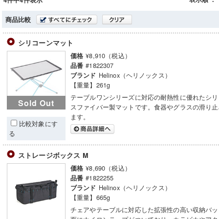
4件中4件表示
商品比較
シリコーンマット
¥8,910（税込）
価格
#1822307
品番
Helinox（ヘリノックス）
ブランド
【重量】261g
テーブルワンシリーズに対応の耐熱性に優れたシリ
Sold Out
スファイバー製マットです。食器やグラスの滑り止
ます。
比較対象にす
る
ストレージボックス M
¥8,690（税込）
価格
#1822255
品番
Helinox（ヘリノックス）
ブランド
【重量】665g
チェアやテーブルに対応した拡張性の高い収納バッ