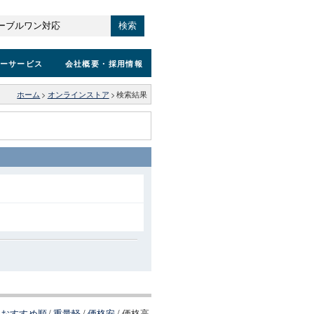
検索
ーサービス
会社概要
・採用情報
ホーム
>
オンラインストア
>
検索結果
おすすめ順
/
重量軽
/
価格安
/
価格高