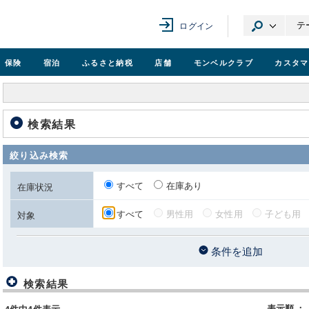
ログイン
保険
宿泊
ふるさと納税
店舗
モンベル
クラブ
カスタマ
検索結果
絞り込み検索
すべて
在庫あり
在庫状況
すべて
男性用
女性用
子ども用
対象
条件を追加
検索結果
表示順
：