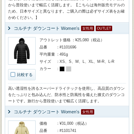
から普段使いまで幅広く活躍します。【こちらは海外販売モデルの
ため、日本サイズと異なります。ご購入の際は必ずサイズ表をお確
かめください。】
コルチナ ダウンコート Women's
女性用
OUTLET
アウトレット価格
¥25,080（税込）
品番
#1101696
平均重量
491g
サイズ
XS、S、M、L、XL、M-R、L-R
カラー
比較する
高い透湿性を誇るスーパードライテックを使用し、高品質のダウン
をたっぷりと包み込んだ、防水性と防風性を備えた膝丈のダウンコ
ートです。旅行から普段使いまで幅広く活躍します。
コルチナ ダウンコート Women's
女性用
価格
¥31,000（税込）
品番
#1101741