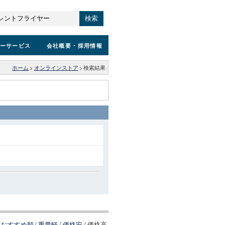
検索
ーサービス
会社概要
・採用情報
ホーム
>
オンラインストア
>
検索結果
おすすめ順
/
重量軽
/
価格安
/
価格高