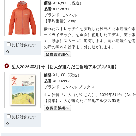
¥24,500（税込）
価格
#1128783
品番
モンベル
ブランド
【平均重量】209g
優れたストレッチ性を実現した独自の防水透湿性素
ードライテック」を全面に使用したモデル。突っ張
く、動きにスムーズに追随します。高い透湿性を備
比較対象にす
の汗の蒸れを効率よく外に逃がします。
る
岳人2026年3月号【岳人が選んだご当地アルプス50選】
¥1,100（税込）
価格
#0002603
品番
モンベル ブックス
ブランド
山岳雑誌『岳人（がくじん）』2026年3月号（No.9
【特集】岳人が選んだご当地アルプス50選
比較対象にす
る