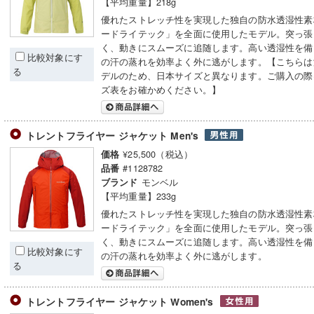
【平均重量】218g
優れたストレッチ性を実現した独自の防水透湿性素
ードライテック」を全面に使用したモデル。突っ張
く、動きにスムーズに追随します。高い透湿性を備
比較対象にす
の汗の蒸れを効率よく外に逃がします。【こちらは
る
デルのため、日本サイズと異なります。ご購入の際
ズ表をお確かめください。】
トレントフライヤー ジャケット Men's
¥25,500（税込）
価格
#1128782
品番
モンベル
ブランド
【平均重量】233g
優れたストレッチ性を実現した独自の防水透湿性素
ードライテック」を全面に使用したモデル。突っ張
く、動きにスムーズに追随します。高い透湿性を備
比較対象にす
の汗の蒸れを効率よく外に逃がします。
る
トレントフライヤー ジャケット Women's