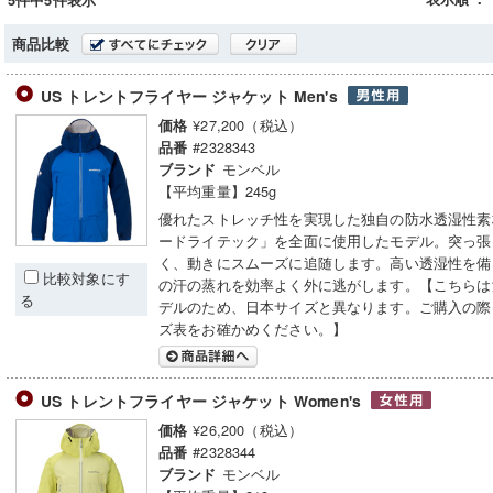
5件中5件表示
商品比較
US トレントフライヤー ジャケット Men's
¥27,200（税込）
価格
#2328343
品番
モンベル
ブランド
【平均重量】245g
優れたストレッチ性を実現した独自の防水透湿性素
ードライテック」を全面に使用したモデル。突っ張
く、動きにスムーズに追随します。高い透湿性を備
比較対象にす
の汗の蒸れを効率よく外に逃がします。【こちらは
る
デルのため、日本サイズと異なります。ご購入の際
ズ表をお確かめください。】
US トレントフライヤー ジャケット Women's
¥26,200（税込）
価格
#2328344
品番
モンベル
ブランド