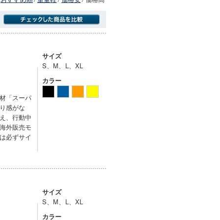
商品にのみフォーカスする
サイズ
S、M、L、XL
カラー
材「スーパ
り感がな
え、行動中
海外販売モ
は必ずサイ
サイズ
S、M、L、XL
カラー