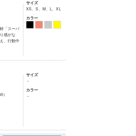
サイズ
XS、S、M、L、XL
カラー
材「スーパ
り感がな
え、行動中
サイズ
－
カラー
45）
－