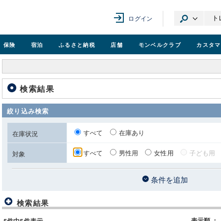
ログイン
保険
宿泊
ふるさと納税
店舗
モンベル
クラブ
カスタマ
検索結果
絞り込み検索
すべて
在庫あり
在庫状況
すべて
男性用
女性用
子ども用
対象
条件を追加
検索結果
表示順
：