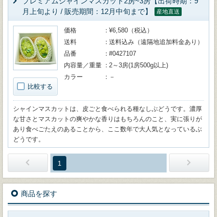
プレミアムシャインマスカット2房~3房【出荷時期：9
月上旬より / 販売期間：12月中旬まで】
産地直送
価格
¥6,580（税込）
送料
送料込み（遠隔地追加料金あり）
品番
#0427107
内容量／重量
2～3房(1房500g以上)
カラー
－
比較する
シャインマスカットは、皮ごと食べられる種なしぶどうです。濃厚
な甘さとマスカットの爽やかな香りはもちろんのこと、実に張りが
あり食べごたえのあることから、ここ数年で大人気となっているぶ
どうです。
1
商品を探す