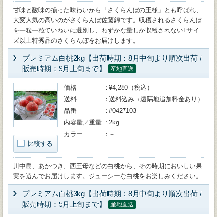
甘味と酸味の揃った味わいから「さくらんぼの王様」とも呼ばれ、
大変人気の高いのがさくらんぼ佐藤錦です。収穫されるさくらんぼ
を一粒一粒ていねいに選別し、わずかな量しか収穫されないLサイ
ズ以上特秀品のさくらんぼをお届けします。
プレミアム白桃2kg【出荷時期：8月中旬より順次出荷 /
販売時期：9月上旬まで】
産地直送
価格
¥4,280（税込）
送料
送料込み（遠隔地追加料金あり）
品番
#0427103
内容量／重量
2kg
カラー
－
比較する
川中島、あかつき、西王母などの白桃から、その時期においしい果
実を選んでお届けします。ジューシーな白桃をお楽しみください。
プレミアム白桃3kg【出荷時期：8月中旬より順次出荷 /
販売時期：9月上旬まで】
産地直送