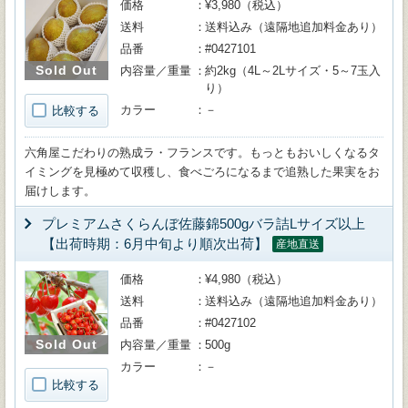
価格
¥3,980（税込）
送料
送料込み（遠隔地追加料金あり）
品番
#0427101
Sold Out
内容量／重量
約2kg（4L～2Lサイズ・5～7玉入
り）
カラー
－
比較する
六角屋こだわりの熟成ラ・フランスです。もっともおいしくなるタ
イミングを見極めて収穫し、食べごろになるまで追熟した果実をお
届けします。
プレミアムさくらんぼ佐藤錦500gバラ詰Lサイズ以上
【出荷時期：6月中旬より順次出荷】
産地直送
価格
¥4,980（税込）
送料
送料込み（遠隔地追加料金あり）
品番
#0427102
Sold Out
内容量／重量
500g
カラー
－
比較する