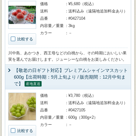
価格
¥5,680（税込）
送料
送料込み（遠隔地追加料金あり）
品番
#0427104
内容量／重量
3kg
カラー
－
比較する
川中島、あかつき、西王母などの白桃から、その時期においしい果
実を選んでお届けします。ジューシーな白桃をお楽しみください。
【敬老の日ギフト対応】プレミアムシャインマスカット
600g【出荷時期：9月上旬より / 販売期間：12月中旬ま
で】
産地直送
価格
¥3,780（税込）
送料
送料込み（遠隔地追加料金あり）
品番
#0427105
内容量／重量
600g（300g×2）
カラー
－
比較する