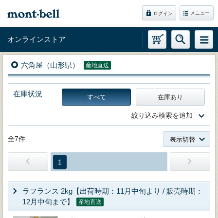
メニュー
ログイン
オンラインストア
六角屋（山形県）
産地直送
在庫状況
すべて
在庫あり
絞り込み検索を追加
全7件
表示切替
1
ラフランス 2kg【出荷時期：11月中旬より / 販売時期：
12月中旬まで】
産地直送