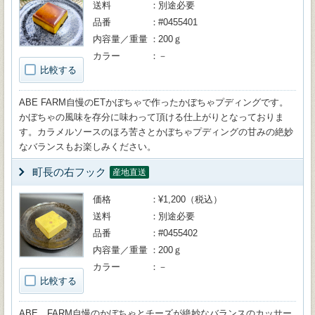
送料
別途必要
品番
#0455401
内容量／重量
200ｇ
カラー
－
比較する
ABE FARM自慢のETかぼちゃで作ったかぼちゃプディングです。
かぼちゃの風味を存分に味わって頂ける仕上がりとなっておりま
す。カラメルソースのほろ苦さとかぼちゃプディングの甘みの絶妙
なバランスもお楽しみください。
町長の右フック
産地直送
価格
¥1,200（税込）
送料
別途必要
品番
#0455402
内容量／重量
200ｇ
カラー
－
比較する
ABE FARM自慢のかぼちゃとチーズが絶妙なバランスのカッサー