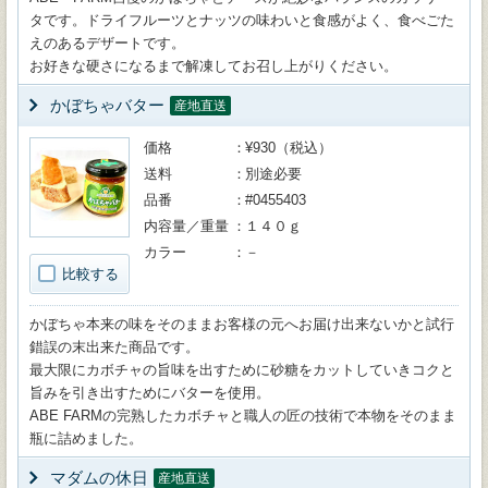
タです。ドライフルーツとナッツの味わいと食感がよく、食べごた
えのあるデザートです。
お好きな硬さになるまで解凍してお召し上がりください。
かぼちゃバター
産地直送
価格
¥930（税込）
送料
別途必要
品番
#0455403
内容量／重量
１４０ｇ
カラー
－
比較する
かぼちゃ本来の味をそのままお客様の元へお届け出来ないかと試行
錯誤の末出来た商品です。
最大限にカボチャの旨味を出すために砂糖をカットしていきコクと
旨みを引き出すためにバターを使用。
ABE FARMの完熟したカボチャと職人の匠の技術で本物をそのまま
瓶に詰めました。
マダムの休日
産地直送