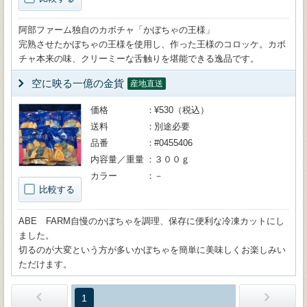
阿部ファーム独自のカボチャ「かぼちゃの王様」
完熟させたかぼちゃの王様を使用し、作った王様のコロッケ。カボ
チャ本来の味、クリーミーな舌触りを堪能できる逸品です。
空に映る一億の金貨
産地直送
価格
¥530（税込）
送料
別途必要
品番
#0455406
内容量／重量
３００ｇ
カラー
－
比較する
ABE FARM自慢のかぼちゃを調理、保存に便利な冷凍カットにし
ました。
切るのが大変という方が多いかぼちゃを簡単に美味しくお楽しみい
ただけます。
1