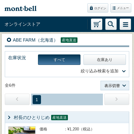
メニュー
ログイン
オンラインストア
ABE FARM（北海道）
産地直送
在庫状況
すべて
在庫あり
絞り込み検索を追加
全6件
表示切替
1
村長のひとりじめ
産地直送
価格
¥1,200（税込）