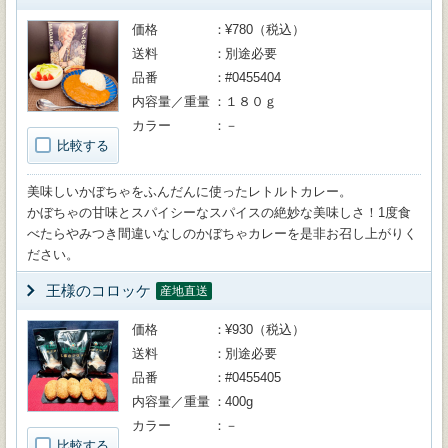
価格
¥780（税込）
送料
別途必要
品番
#0455404
内容量／重量
１８０ｇ
カラー
－
比較する
美味しいかぼちゃをふんだんに使ったレトルトカレー。
かぼちゃの甘味とスパイシーなスパイスの絶妙な美味しさ！1度食
べたらやみつき間違いなしのかぼちゃカレーを是非お召し上がりく
ださい。
王様のコロッケ
産地直送
価格
¥930（税込）
送料
別途必要
品番
#0455405
内容量／重量
400g
カラー
－
比較する