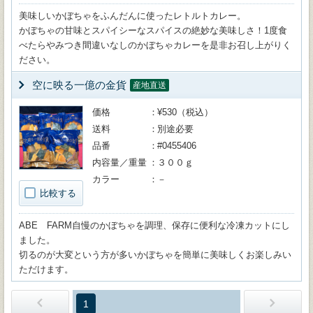
美味しいかぼちゃをふんだんに使ったレトルトカレー。
かぼちゃの甘味とスパイシーなスパイスの絶妙な美味しさ！1度食
べたらやみつき間違いなしのかぼちゃカレーを是非お召し上がりく
ださい。
空に映る一億の金貨
産地直送
価格
¥530（税込）
送料
別途必要
品番
#0455406
内容量／重量
３００ｇ
カラー
－
比較する
ABE FARM自慢のかぼちゃを調理、保存に便利な冷凍カットにし
ました。
切るのが大変という方が多いかぼちゃを簡単に美味しくお楽しみい
ただけます。
1