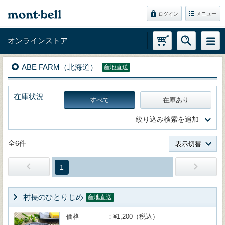
メニュー
ログイン
オンラインストア
ABE FARM（北海道）
産地直送
在庫状況
すべて
在庫あり
絞り込み検索を追加
全6件
表示切替
1
村長のひとりじめ
産地直送
価格
¥1,200（税込）