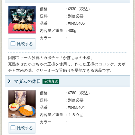
価格
¥930（税込）
送料
別途必要
品番
#0455405
内容量／重量
400g
カラー
－
比較する
阿部ファーム独自のカボチャ「かぼちゃの王様」
完熟させたかぼちゃの王様を使用し、作った王様のコロッケ。カボ
チャ本来の味、クリーミーな舌触りを堪能できる逸品です。
マダムの休日
産地直送
価格
¥780（税込）
送料
別途必要
品番
#0455404
内容量／重量
１８０ｇ
カラー
－
比較する