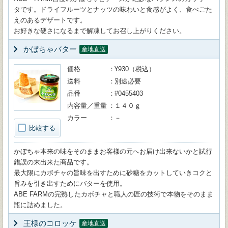
タです。ドライフルーツとナッツの味わいと食感がよく、食べごた
えのあるデザートです。
お好きな硬さになるまで解凍してお召し上がりください。
かぼちゃバター
産地直送
価格
¥930（税込）
送料
別途必要
品番
#0455403
内容量／重量
１４０ｇ
カラー
－
比較する
かぼちゃ本来の味をそのままお客様の元へお届け出来ないかと試行
錯誤の末出来た商品です。
最大限にカボチャの旨味を出すために砂糖をカットしていきコクと
旨みを引き出すためにバターを使用。
ABE FARMの完熟したカボチャと職人の匠の技術で本物をそのまま
瓶に詰めました。
王様のコロッケ
産地直送