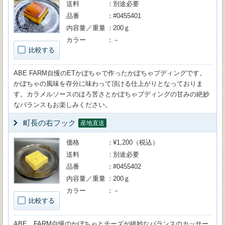
送料
別途必要
品番
#0455401
内容量／重量
200ｇ
カラー
－
比較する
ABE FARM自慢のETかぼちゃで作ったかぼちゃプディングです。
かぼちゃの風味を存分に味わって頂ける仕上がりとなっておりま
す。カラメルソースのほろ苦さとかぼちゃプディングの甘みの絶妙
なバランスもお楽しみください。
町長の右フック
産地直送
価格
¥1,200（税込）
送料
別途必要
品番
#0455402
内容量／重量
200ｇ
カラー
－
比較する
ABE FARM自慢のかぼちゃとチーズが絶妙なバランスのカッサー